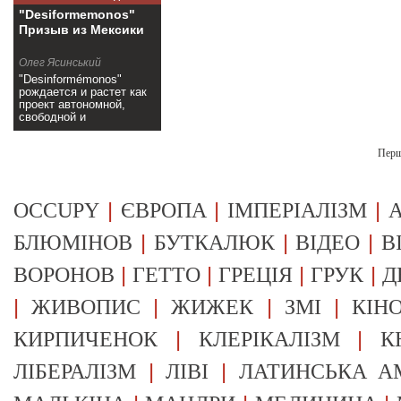
"Desiformemonos"
Призыв из Мексики
Олег Ясинський
"Desinformémonos"
рождается и растет как
проект автономной,
свободной и
независимой
информации>>
Пер
|
|
|
OCCUPY
ЄВРОПА
ІМПЕРІАЛІЗМ
А
|
|
|
БЛЮМІНОВ
БУТКАЛЮК
ВІДЕО
В
|
|
|
|
ВОРОНОВ
ГЕТТО
ГРЕЦІЯ
ГРУК
Д
|
|
|
|
ЖИВОПИС
ЖИЖЕК
ЗМІ
КІН
|
|
КИРПИЧЕНОК
КЛЕРІКАЛІЗМ
К
|
|
ЛІБЕРАЛІЗМ
ЛІВІ
ЛАТИНСЬКА А