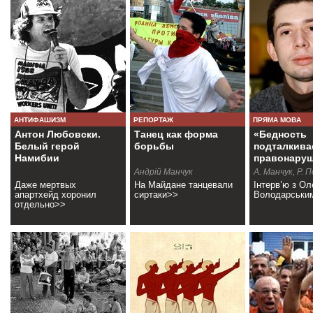
АНТИФАШИЗМ
РЕПОРТАЖ
ПРЯМА МОВА
Антон Любовски.
Танец как форма
«Бедность
Белый герой
борьбы
подталкива
Намибии
правонару
Андрій Манчук
А. Манчук, Р. 
Даже мертвых
На Майдане танцевали
Інтерв’ю з О
апартхейд хоронил
сиртаки>>
Володарськи
отдельно>>