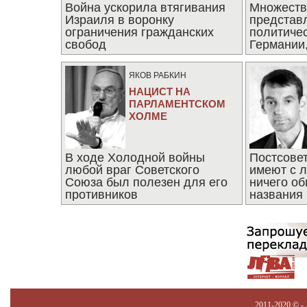
Война ускорила втягивания
Множеств
Израиля в воронку
представ
ограничения гражданских
политиче
свобод
Германии,
последни
ЯКОВ РАБКИН
НАЦИСТ НА
ПАРЛАМЕНТСКОМ
ХОЛМЕ
В ходе Холодной войны
Постсове
любой враг Советского
имеют с 
Союза был полезен для его
ничего об
противников
названия
2011-2020 © -