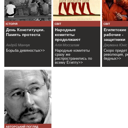
ІСТОРІЯ
СВІТ
СВІТ
День Конституции.
Народные
Египетские
Память протеста
комитеты
рабочие -
продолжают
защитники
революцию
революции
Андрій Манчук
Алія Моссалам
Джумана Юніс
Борьба девяностых>>
Народные комитеты
Скоро придет
сразу же
революция, 
распространились по
бедных>>
всему Египту>>
АВТОРСЬКИЙ ПОГЛЯД