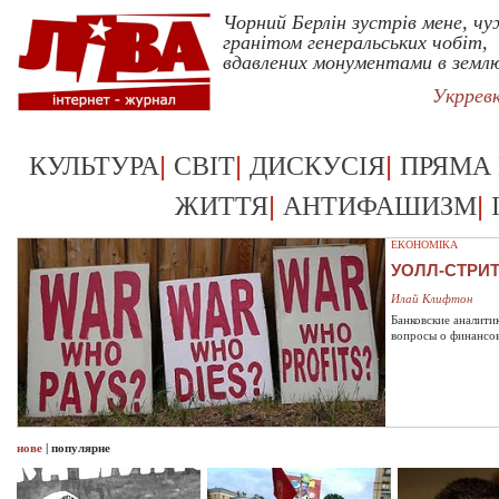
Чорний Берлін зустрів мене, ч
гранітом генеральських чобіт,
вдавлених монументами в земл
Укррев
|
|
|
КУЛЬТУРА
СВІТ
ДИСКУСІЯ
ПРЯМА
|
|
ЖИТТЯ
АНТИФАШИЗМ
ЕКОНОМІКА
УОЛЛ-СТРИ
Илай Клифтон
Банковские аналити
вопросы о финансо
нове
|
популярне