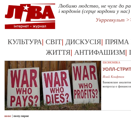
Любимо людство, не чуле до ра
і кордонів (серце кордони у нас)
Укрревкульт >
|
|
|
КУЛЬТУРА
СВІТ
ДИСКУСІЯ
ПРЯМА
|
|
ЖИТТЯ
АНТИФАШИЗМ
ЕКОНОМІКА
УОЛЛ-СТРИ
Илай Клифтон
Банковские аналити
вопросы о финансо
нове
|
популярне