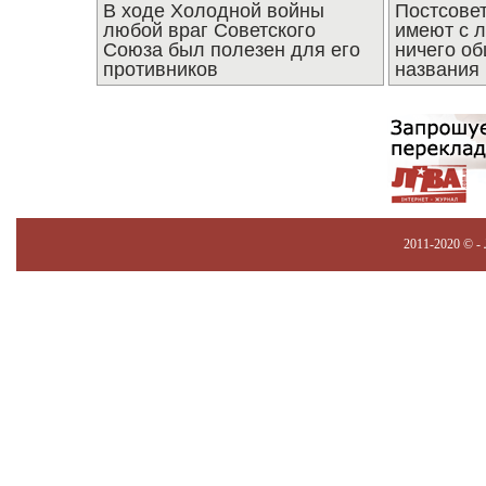
В ходе Холодной войны
Постсове
любой враг Советского
имеют с 
Союза был полезен для его
ничего об
противников
названия
2011-2020 © -