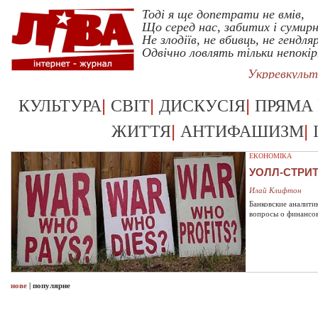
Тоді я ще допетрати не вмів,
Що серед нас, забитих і сумирн
Не злодіїв, не вбивць, не гендляр
Одвічно ловлять тільки непокі
Укрревкуль
|
|
|
КУЛЬТУРА
СВІТ
ДИСКУСІЯ
ПРЯМА
|
|
ЖИТТЯ
АНТИФАШИЗМ
ЕКОНОМІКА
УОЛЛ-СТРИ
Илай Клифтон
Банковские аналити
вопросы о финансо
нове
|
популярне