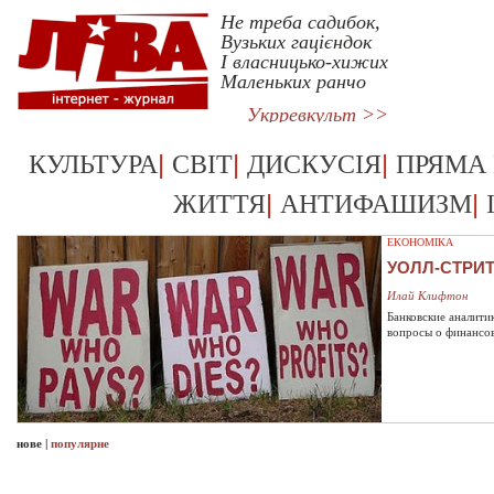
Не треба садибок,
Вузьких гацієндок
І власницько-хижих
Маленьких ранчо
Укрревкульт >>
|
|
|
КУЛЬТУРА
СВІТ
ДИСКУСІЯ
ПРЯМА
|
|
ЖИТТЯ
АНТИФАШИЗМ
ЕКОНОМІКА
УОЛЛ-СТРИ
Илай Клифтон
Банковские аналити
вопросы о финансо
нове
|
популярне