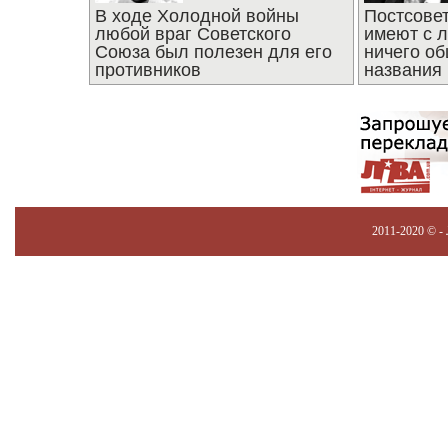
В ходе Холодной войны
Постсове
любой враг Советского
имеют с 
Союза был полезен для его
ничего об
противников
названия
2011-2020 © -