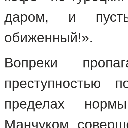
даром, и пуст
обиженный!».
Вопреки пропа
преступностью п
пределах нор
Манчуком соверш