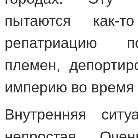
пытаются как-т
репатриацию по
племен, депорти
империю во время
Внутренняя ситу
непростая. Оче