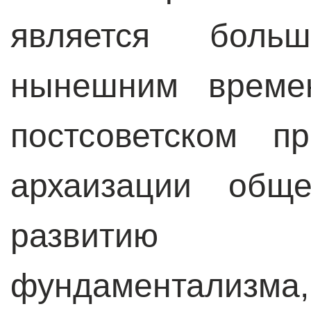
является боль
нынешним време
постсоветском п
архаизации общ
развитию 
фундаментализ