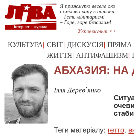
Я прижмурю веселе око
і сміливо кину в натовп:
– Геть мілітаризм!
– Горе, горе безсилим!
Укрревкульт >>
|
|
|
КУЛЬТУРА
СВІТ
ДИСКУСІЯ
ПРЯМА
|
|
ЖИТТЯ
АНТИФАШИЗМ
АБХАЗИЯ: НА
Ілля Дерев`янко
Ситуа
очеви
стаб
Теги матеріалу:
гетто
,
е