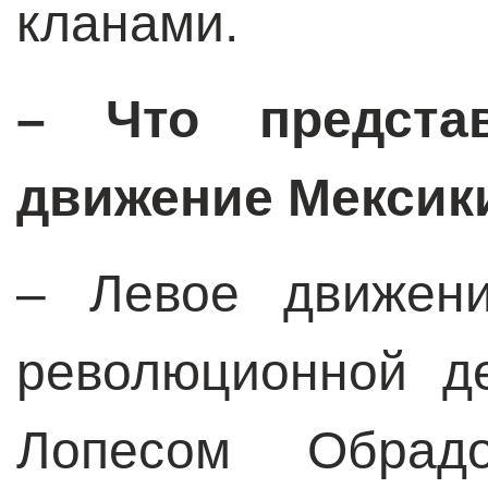
кланами.
– Что предста
движение Мексик
– Левое движени
революционной д
Лопесом Обрад