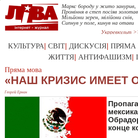
Маркс бороду у жито занурив,
Проміння в степ посіяв золотав
Мільйони зерен, мілійони снів,
Сипнув у поле, кинув на отави
Укрревкульт >
|
|
|
КУЛЬТУРА
СВІТ
ДИСКУСІЯ
ПРЯМА
|
|
ЖИТТЯ
АНТИФАШИЗМ
Пряма мова
«НАШ КРИЗИС ИМЕЕТ 
Георгій Ерман
Пропага
мексика
Обрадор
конце к