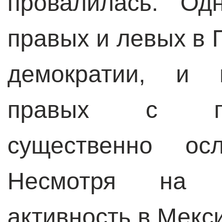
провалилась. Од
правых и левых в
демократии, и 
правых с пр
существенно ос
Несмотря на к
активность в Мекс