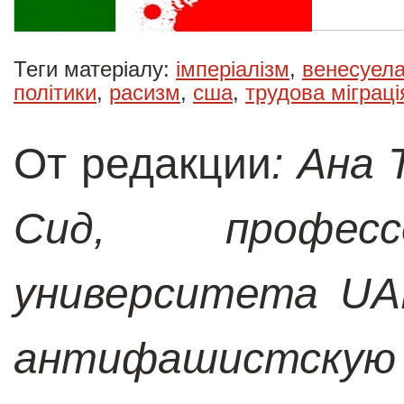
Теги матеріалу:
імперіалізм
,
венесуел
політики
,
расизм
,
сша
,
трудова міграці
От редакции
: Ана
Сид, професс
университета
U
антифашистскую 