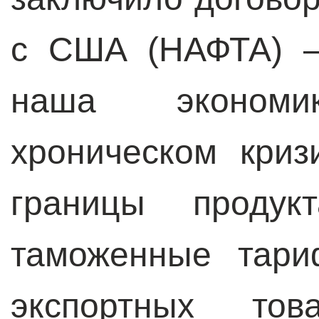
с США (НАФТА) –
наша эконом
хроническом криз
границы продук
таможенные тар
экспортных тов