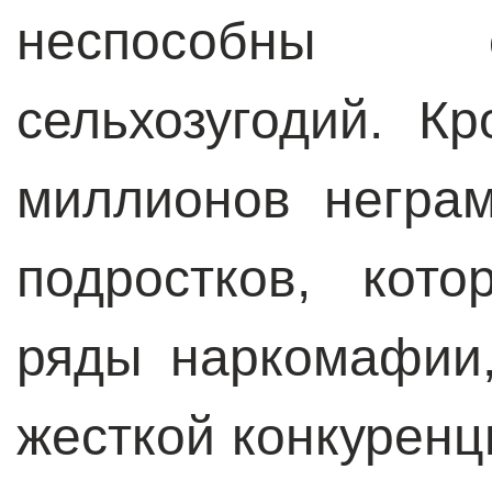
неспособны 
сельхозугодий. К
миллионов негра
подростков, кот
ряды наркомафии,
жесткой конкурен