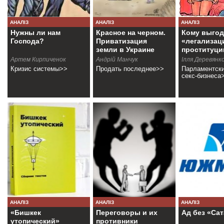
АНАЛІЗ
АНАЛІЗ
АНАЛІЗ
Нужны ли нам
Красное на черном.
Кому выгод
Господа?
Приватизация
«легализац
земли в Украине
проституци
Артем Кирпиченок
Андрій Манчук
Ілля Деревянк
Кризис системы>>
Продать последнее>>
Парламентск
секс-бизнеса
АНАЛІЗ
АНАЛІЗ
АНАЛІЗ
«Бишкек
Переговоры и их
Ад без «Са
утопический»
противники