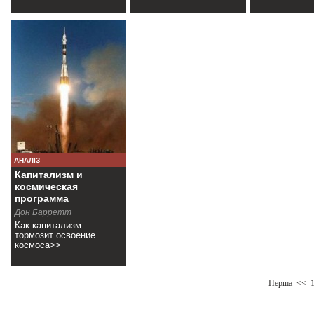
АНАЛІЗ
Капитализм и
космическая
программа
Дон Барретт
Как капитализм
тормозит освоение
космоса>>
Перша
<<