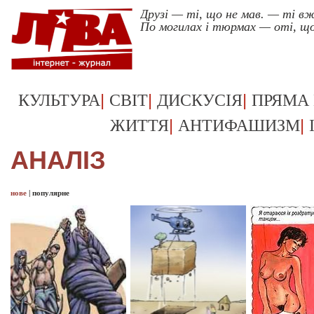
Друзі — ті, що не мав. — ті в
По могилах і тюрмах — оті, що
|
|
|
КУЛЬТУРА
СВІТ
ДИСКУСІЯ
ПРЯМА
|
|
ЖИТТЯ
АНТИФАШИЗМ
АНАЛІЗ
нове
|
популярне