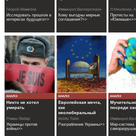
Георгiй Мамедов
Иммануил Валлерстайн
Л.Нiколенко, 
Исследовать прошлое в
Кому выгодны мирные
Протесты на
интересах будущего>>
соглашения?>>
«Южмаше»>>
АНАЛІЗ
АНАЛІЗ
АНАЛІЗ
Никто не хотел
Европейская мечта,
Мучительно
умирать
как
посреди ха
неолиберальный
кошмар
Роман Любар
Кейди Тэйт
Иммануил Ва
Украинцы против
Разграбление Украины>>
Мир-система
войны>>
саморазруша