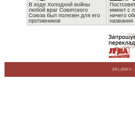
В ходе Холодной войны
Постсове
любой враг Советского
имеют с 
Союза был полезен для его
ничего об
противников
названия
2011-2020 © -