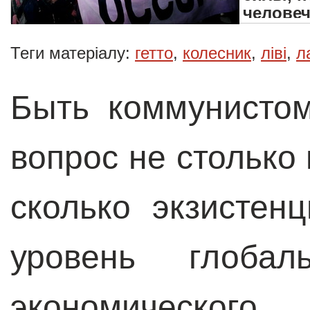
человеч
Теги матеріалу:
гетто
,
колесник
,
ліві
,
л
Быть коммунистом
вопрос не столько
сколько экзистен
уровень глобаль
экономическо