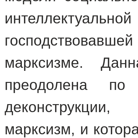
интеллектуал
господствовавш
марксизме. Дан
преодолена по 
деконструкции,
марксизм, и котор