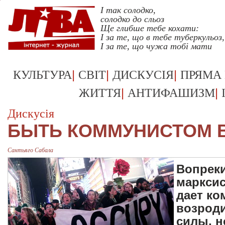
І так солодко,
солодко до сльоз
Ще глибше тебе кохати:
І за те, що в тебе туберкульоз,
І за те, що чужа тобі мати
Укрревкульт >>
|
|
|
КУЛЬТУРА
СВІТ
ДИСКУСІЯ
ПРЯМА
|
|
ЖИТТЯ
АНТИФАШИЗМ
Дискусія
БЫТЬ КОММУНИСТОМ В
Сантьяго Сабала
Вопрек
марксис
дает к
возроди
силы, н