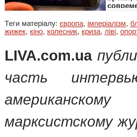
соврем
ролью о
событи
Теги матеріалу:
європа
,
імперіалізм
,
б
жижек
,
кіно
,
колесник
,
криза
,
ліві
,
опор
LIVA.com.ua
публ
часть интерв
американском
марксистскому жу