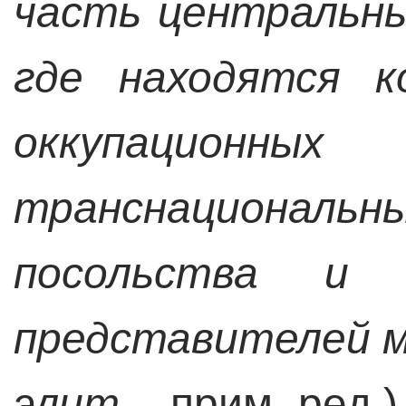
часть центральны
где находятся к
оккупацион
транснационал
посольства и 
представителей 
элит
– прим. ред.),