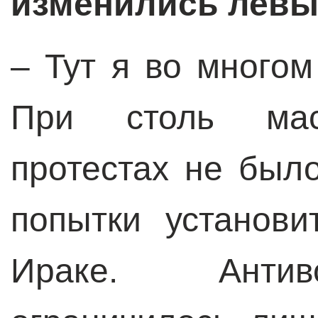
изменились левы
– Тут я во многом
При столь мас
протестах не был
попытки установ
Ираке. Антив