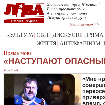
Хвалився ти, що в Німеччині
Вітер щасливих змін.
А він приніс нам попіл
Та купи кривавих руїн
Укрревкульт >>
|
|
|
КУЛЬТУРА
СВІТ
ДИСКУСІЯ
ПРЯМА
|
|
ЖИТТЯ
АНТИФАШИЗМ
Пряма мова
«НАСТУПАЮТ ОПАСНЫ
Хасіб Ахмед
«Мне нр
соверше
переос
приверж
время, 