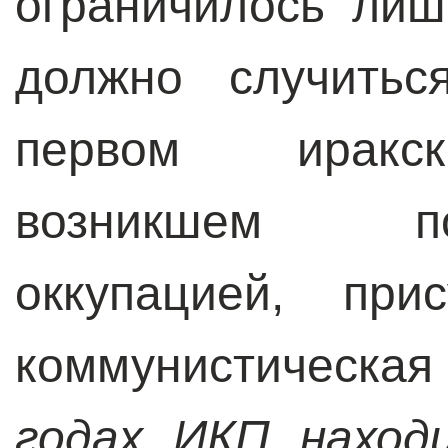
ограничилось лиш
должно случитьс
первом иракск
возникшем п
оккупацией, при
коммунистическая
годах ИКП наход