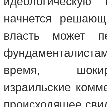
идеологическую 
начнется решающ
власть может п
фундаменталиста
время, шоки
израильские комме
происходящее свид