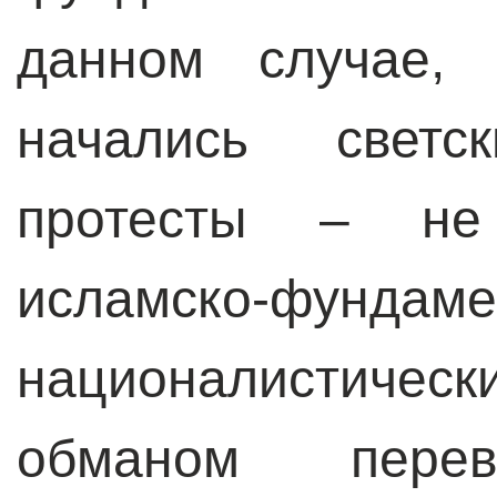
данном случае,
начались светск
протесты – не 
исламско-фунда
националистиче
обманом пере