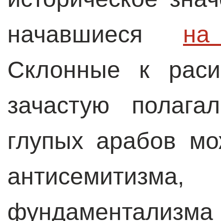
начавшиеся
на
Склонные к раси
зачастую полага
глупых арабов м
антисемитизм
фундаментализма 