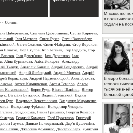
Множество не
в политическо
>>
Остання
ходили на по
ана Циберганова
,
Cвітлана Циберганова
,
Cергiй Киричук
,
менський
,
Iлля Матвєєв
,
Євген Бузєв
,
Євген Валленберг
,
кінський
,
Євген Селяков
,
Євген Філіндаш
,
Єгор Воронов
,
ан Шматко
,
Ігор Єгупов
,
Ігор Багачак
,
Ігор Бурдига
,
Ігор
я Власюк
,
Ілля Дерев`янко
,
Ілля Деревянко
,
Ілля
а
,
Айна Курманова
,
Аліса Блінцова
,
Александр
лiй Ткачук
,
Анатолій Каплан
,
Андрiй Бондаренко
,
Андрiй
олянський
,
Андрій Любецький
,
Андрій Мовчан
,
Андрій
рей Коряковцев
,
Андрей Недзельницкий
,
Анна Брехова
,
В мире больши
геополитическ
омська
,
Артем Кирпиченок
,
Артем Теміров
,
Артем
тысяч жизней 
ис Кагарлицький
,
Борис Рудь
,
Вiктор Шапiнов
,
Віктор
большой цено
щук
,
Віталіна Буткалюк
,
Вадим Граєвський
,
Вадим
сен Буле
,
Владимир Веретенников
,
Владимир Мироненко
,
рачов
,
Володимир Фрідман
,
Володимир Чемерис
,
,
Галина Лебединська
,
Ганна Гриценко
,
Георгiй Комаров
,
 Мамедов
,
Георгий Комаров
,
Глеб Простаков
,
Григорій
анила Глумов
,
Данило Полторацький
,
Дар`я Душечкіна
,
нис Лёвкин
,
Джессика Домингес
,
Дмитрий Зарх
,
Дмитрий