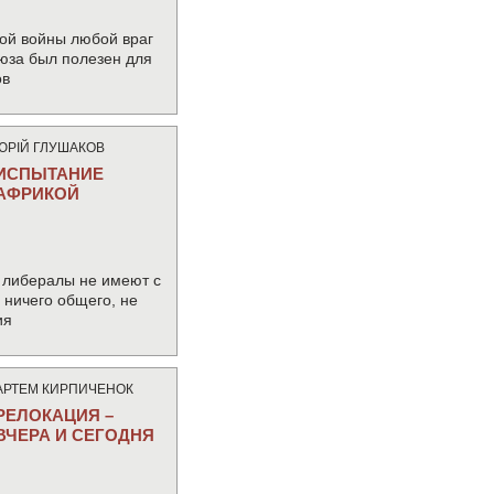
ой войны любой враг
юза был полезен для
ов
ЮРIЙ ГЛУШАКОВ
ИСПЫТАНИЕ
АФРИКОЙ
 либералы не имеют с
ничего общего, не
ия
АРТЕМ КИРПИЧЕНОК
РЕЛОКАЦИЯ –
ВЧЕРА И СЕГОДНЯ