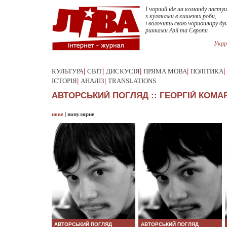
І чорний іде на команду пастуш
з кулаками в кишенях роби,
і волочить свою чорношкіру ду
ринками Азії та Європи
Укрр
КУЛЬТУРА
|
СВІТ
|
ДИСКУСІЯ
|
ПРЯМА МОВА
|
ПОЛІТИКА
|
ІСТОРІЯ
|
АНАЛІЗ
|
TRANSLATIONS
АВТОРСЬКИЙ ПОГЛЯД :: ГЕОРГІЙ КОМА
нове
|
популярне
АВТОРСЬКИЙ ПОГЛЯД
АВТОРСЬКИЙ ПОГЛЯД