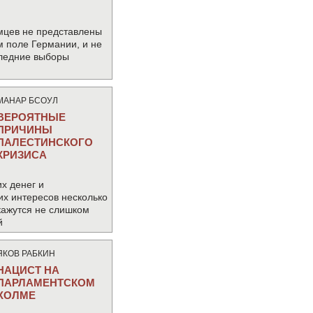
мцев не представлены
м поле Германии, и не
следние выборы
МАНАР БСОУЛ
ВЕРОЯТНЫЕ
ПРИЧИНЫ
ПАЛЕСТИНСКОГО
КРИЗИСА
х денег и
их интересов несколько
кажутся не слишком
й
ЯКОВ РАБКИН
НАЦИСТ НА
ПАРЛАМЕНТСКОМ
ХОЛМЕ