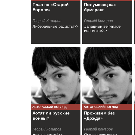
Плач по «Старой
Полумесяц как
Европе»
бумеранг
Георгій Комаров
Георгій Комаров
Либеральные расисты>>
Западный self-made
исламизм>>
АВТОРСЬКИЙ ПОГЛЯД
АВТОРСЬКИЙ ПОГЛЯД
Хотят ли русские
Проживем без
войны?
«Дождя»
Георгій Комаров
Георгій Комаров
Нет, не хотят!>>
Они заслужили>>