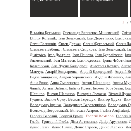
1
2
Віталіна Буткалюк
,
Олександр Богаченко-Мішевський
,
Cвiтл
Dmitry Kolesnik
,
Iван Зеленський
,
Iлля Дерев`янко
,
Iлля Зна
Євген Голишкін
,
Євген Деркач
,
Євген Жутовський
,
Євген Ла
Єлизавета Бабенко
,
Єлизавета Смірнова
,
Іван Зеленський
,
Ів
Дімітрієв
,
Ігор Дмітрієв
,
Ігор Панюта
,
Ілля Будрайтскіс
,
Ілл
Знаменський
,
Ілля Матвєєв
,
Ілля Фєдосєєв
,
Ірина Чеботніков
Колесников
,
Ана Лусия Кальдерон
,
Анастасiя Котляр
,
Анато
Манчук
,
Андрій Бондаренко
,
Андрій Бродецький
,
Андрій В
Недзельницький
,
Андрій Український
,
Андрій Яковенко
,
Анд
Анна Брюс
,
Анна Смоленская
,
Антон Шеховцов
,
Арина Мур
Чапай
,
Аттила Вайнаи
,
Байэль Исаев
,
Бермет Борубаєва
,
Бор
Шапінов
,
Віктор Шапинов
,
Вікторія Ломаско
,
Віталій Лука
Гудима
,
Василе Єрну
,
Василь Терещук
,
Виктор Ядуха
,
Вин
Володимир Іщенко
,
Володимир Веретенніков
,
Володимир Г
Всеволод Петровський
,
Вячеслав Азаров
,
Галіна Амфіміаді
Георгій Веселий
,
Георгій Ерман
,
Георгій Комаров
,
Георгій
Глоба
,
Григорий Глоба
,
Діна Артеменко
,
Давiд Арутюнов
,
Д
Деніс Левін
,
Деніс Пілаш
,
Деніс Строєв
,
Денис Жарких
,
Де