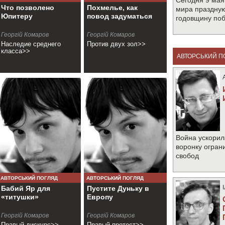
Сегодня 9 мая
Что позволено
Похмелье, как
мира праздную
Юпитеру
повод задуматься
годовщину по
Георгій Комаров
Георгій Комаров
Наследие среднего
Против двух зол>>
класса>>
АВТОРСЬКИЙ П
Война ускорил
воронку огран
свобод
АВТОРСЬКИЙ ПОГЛЯД
АВТОРСЬКИЙ ПОГЛЯД
Бабий Яр для
Пустите Дуньку в
«титушки»
Европу
Георгій Комаров
Георгій Комаров
Правый дискурс>>
Правый протест>>