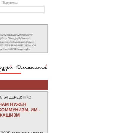
Підтримка
xwwm3vpg35wqgw28wlqpl2ltcvnh
6p2nlxhu56wwgjsyl3y7euzzjvf
nmawckajx7xr5wgdmnagn3j4gjv7x
23022AE8e888b8d9B1213846ecaC0
ckgc2hwuq43f29488vngvrejq4dq
ИЛЬЯ ДЕРЕВЯНКО
НАМ НУЖЕН
КОММУНИЗМ, ИМ -
ФАШИЗМ