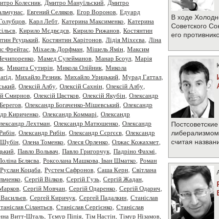
итро Колесник
,
Дмитро Мануїльский
,
Дмитро
альчунас
,
Евгений Селяков
,
Егор Воронов
,
Едуард
В ходе Холодн
Голубцов
,
Карл Лебт
,
Катерина Максименко
,
Катерина
Советского Со
ільєв
,
Кирило Мєдвєдєв
,
Кирило Рижанов
,
Костянтин
его противник
нтин Рєуцький
,
Костянтин Харітонов
,
Лідія Міхєєва
,
Ліна
с Фрейтас
,
Міхаель Дорфман
,
Мішель Ямін
,
Максим
Нечипоренко
,
Мамед Сулейманов
,
Манар Бсоул
,
Марія
к
,
Микита Сутирін
,
Микола Олійник
,
Микола
агід
,
Михайло Резник
,
Михайло Урицький
,
Мурад Гаттал
,
ський
,
Олексiй Албу
,
Олексiй Сахнiн
,
Олексій Албу
,
ій Смирнов
,
Олексій Цвєтков
,
Олексій Якубін
,
Олександр
Берегов
,
Олександр Богаченко-Мішевський
,
Олександр
ндр Кириченко
,
Олександр Коммарі
,
Олександр
лександр Лехтман
,
Олександр Матюшенко
,
Олександр
Постсоветские
Рибiн
,
Олександр Рибін
,
Олександр Сєргєєв
,
Олександр
либерализмом 
считая назван
 Шубін
,
Олена Томенко
,
Олеся Орленко
,
Олжас Кожахмет
,
цький
,
Павло Вольвач
,
Павло Григорчук
,
Падріно Фахмі
,
Поліна Бєляєва
,
Роксолана Машкова, Іван Шматко
,
Роман
Руслан Коцаба
,
Рустем Сафронов
,
Саша Керн
,
Світлана
Ільченко
,
Сергій Вілков
,
Сергій Гузь
,
Сергій Жадан
,
 Марков
,
Сергій Мовчан
,
Сергій Одаренко
,
Сергій Одарич
,
 Васильев
,
Сергей Киричук
,
Сергей Падалкин
,
Станiслав
таніслав Сілантьєв
,
Станіслав Сергієнко
,
Станіслав
нна Витт-Шталь
,
Тємур Піпія
,
Тім Настін
,
Тімур Нізамов
,