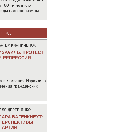
 2025 года люди всего
т 80-ти летнюю
беды над фашизмом.
ОГЛЯД
АРТЕМ КИРПИЧЕНОК
ИЗРАИЛЬ. ПРОТЕСТ
И РЕПРЕССИИ
а втягивания Израиля в
ичения гражданских
IЛЛЯ ДЕРЕВ`ЯНКО
САРА ВАГЕНКНЕХТ:
ПЕРСПЕКТИВЫ
ПАРТИИ