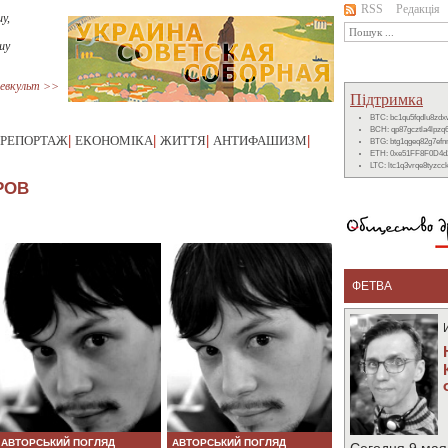
RSS
Редакція
у,
шу
евкульт >>
Підтримка
BTC: bc1qu5fqdlu8zd
BCH: qp87gcztla4lpzq
РЕПОРТАЖ
|
ЕКОНОМІКА
|
ЖИТТЯ
|
АНТИФАШИЗМ
|
BTG: btg1qgeq82g7ef
ETH: 0xe51FF8F0D4d
LTC: ltc1q3vrqe8tyzc
РОВ
ФЕТВА
АВТОРСЬКИЙ ПОГЛЯД
АВТОРСЬКИЙ ПОГЛЯД