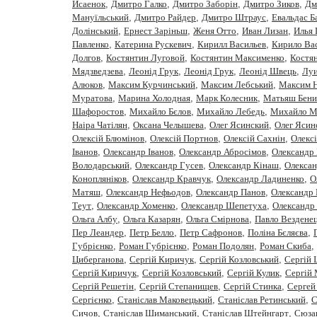
Исаенок
,
Дмитро Галко
,
Дмитро Заборiн
,
Дмитро Зиков
,
Дм
Мануїльський
,
Дмитро Райдер
,
Дмитро Штраус
,
Евальдас Б
Долінський
,
Ернест Заріньш
,
Женя Отто
,
Иван Лизан
,
Илья 
Павленко
,
Катерина Рускевич
,
Кирилл Васильев
,
Кирило Вас
Долгов
,
Костянтин Луговой
,
Костянтин Максименко
,
Костя
Мядзведзева
,
Леонiд Грук
,
Леонід Грук
,
Леонід Швець
,
Луи
Алюков
,
Максим Курчинський
,
Максим Лебський
,
Максим 
Муратова
,
Марина Холодная
,
Марк Колесник
,
Матьяш Бени
Шафоростов
,
Михайло Бєлов
,
Михайло Лебедь
,
Михайло М
Наіра Чатілян
,
Оксана Челышева
,
Олег Ясинский
,
Олег Ясин
Олексій Блюмінов
,
Олексій Портнов
,
Олексій Сахнін
,
Олекс
Iванов
,
Олександр Іванов
,
Олександр Абросімов
,
Олександр 
Володарський
,
Олександр Гусев
,
Олександр Кінаш
,
Олекса
Конопляніков
,
Олександр Кравчук
,
Олександр Ладиненко
,
О
Матяш
,
Олександр Нефьодов
,
Олександр Панов
,
Олександр 
Теут
,
Олександр Хоменко
,
Олександр Шепетуха
,
Олександр
Ольга Албу
,
Ольга Казарян
,
Ольга Смірнова
,
Павло Вездене
Пер Леандер
,
Петр Белло
,
Петр Сафронов
,
Полiна Бєляєва
,
Губрiєнко
,
Роман Губрієнко
,
Роман Подолян
,
Роман Скиба
,
Циберганова
,
Сергiй Киричук
,
Сергiй Козловський
,
Сергій 
Сергій Киричук
,
Сергій Козловський
,
Сергій Кулик
,
Сергій
Сергій Решетін
,
Сергій Степанищев
,
Сергій Стинка
,
Сергей
Сергiєнко
,
Станіслав Маковецький
,
Станіслав Ретинський
,
С
Сичов
,
Станіслав Шиманський
,
Станіслав Штейнгарт
,
Сюза