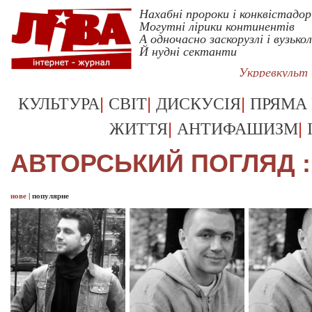
Нахабні пророки і конквістадор
Могутні лірики континентів
А одночасно заскорузлі і вузькол
Й нудні сектанти
Укрревкульт
|
|
|
КУЛЬТУРА
СВІТ
ДИСКУСІЯ
ПРЯМА
|
|
ЖИТТЯ
АНТИФАШИЗМ
АВТОРСЬКИЙ ПОГЛЯД :
нове
|
популярне