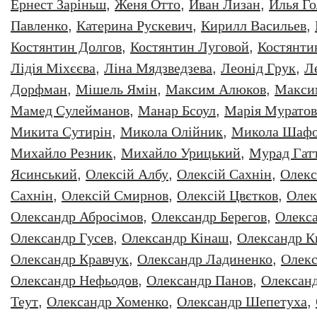
Ернест Заріньш
,
Женя Отто
,
Иван Лизан
,
Илья Г
Павленко
,
Катерина Рускевич
,
Кирилл Васильев
,
Костянтин Долгов
,
Костянтин Луговой
,
Костянти
Лідія Міхєєва
,
Ліна Мядзведзева
,
Леонiд Грук
,
Л
Дорфман
,
Мішель Ямін
,
Максим Алюков
,
Макси
Мамед Сулейманов
,
Манар Бсоул
,
Марія Муратов
Микита Сутирін
,
Микола Олійник
,
Микола Шафо
Михайло Резник
,
Михайло Урицький
,
Мурад Гат
Ясинський
,
Олексiй Албу
,
Олексiй Сахнiн
,
Олекс
Сахнін
,
Олексій Смирнов
,
Олексій Цвєтков
,
Олек
Олександр Абросімов
,
Олександр Берегов
,
Олекс
Олександр Гусев
,
Олександр Кінаш
,
Олександр К
Олександр Кравчук
,
Олександр Ладиненко
,
Олекс
Олександр Нефьодов
,
Олександр Панов
,
Олександ
Теут
,
Олександр Хоменко
,
Олександр Шепетуха
,