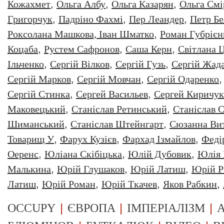
Кожахмет
,
Ольга Албу
,
Ольга Казарян
,
Ольга Смі
Григорчук
,
Падріно Фахмі
,
Пер Леандер
,
Петр Бе
Роксолана Машкова, Іван Шматко
,
Роман Губрiєн
Коцаба
,
Рустем Сафронов
,
Саша Керн
,
Світлана 
Ільченко
,
Сергій Вілков
,
Сергій Гузь
,
Сергій Жад
Сергій Марков
,
Сергій Мовчан
,
Сергій Одаренко
Сергій Стинка
,
Сергей Васильев
,
Сергей Киричук
Маковецький
,
Станіслав Ретинський
,
Станіслав С
Шиманський
,
Станіслав Штейнгарт
,
Сюзанна Ви
Товарищ У
,
Фарух Кузієв
,
Фархад Ізмайлов
,
Феді
Оеренс
,
Юліана Скібіцька
,
Юлій Дубовик
,
Юлія 
Малькина
,
Юрiй Глушаков
,
Юрiй Латиш
,
Юрiй Р
Латиш
,
Юрій Роман
,
Юрій Ткачев
,
Яков Рабкин
,
|
|
|
OCCUPY
ЄВРОПА
ІМПЕРІАЛІЗМ
А