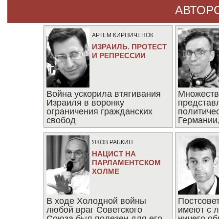
АВТОР
АРТЕМ КИРПИЧЕНОК
ИЗРАИЛЬ. ПРОТЕСТ
И РЕПРЕССИИ
Война ускорила втягивания
Множеств
Израиля в воронку
представ
ограничения гражданских
политиче
свобод
Германии,
последни
ЯКОВ РАБКИН
НАЦИСТ НА
ПАРЛАМЕНТСКОМ
ХОЛМЕ
В ходе Холодной войны
Постсове
любой враг Советского
имеют с 
Союза был полезен для его
ничего об