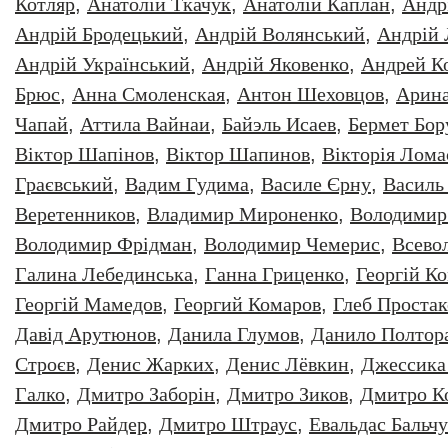
Котляр
,
Анатолiй Ткачук
,
Анатолій Каплан
,
Андр
Андрій Бродецький
,
Андрій Волянський
,
Андрій
Андрій Український
,
Андрій Яковенко
,
Андрей К
Брюс
,
Анна Смоленская
,
Антон Шеховцов
,
Арин
Чапай
,
Аттила Вайнаи
,
Байэль Исаев
,
Бермет Бор
Віктор Шапінов
,
Віктор Шапинов
,
Вікторія Лома
Граєвський
,
Вадим Гудима
,
Василе Єрну
,
Василь
Веретенников
,
Владимир Мироненко
,
Володимир
Володимир Фрідман
,
Володимир Чемерис
,
Всево
Галина Лебединська
,
Ганна Гриценко
,
Георгiй К
Георгій Мамедов
,
Георгий Комаров
,
Глеб Простак
Давiд Арутюнов
,
Данила Глумов
,
Данило Полтор
Строєв
,
Денис Жарких
,
Денис Лёвкин
,
Джессика
Галко
,
Дмитро Заборiн
,
Дмитро Зиков
,
Дмитро К
Дмитро Райдер
,
Дмитро Штраус
,
Евальдас Бальч