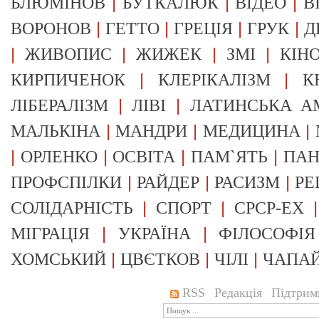
|
|
|
БЛЮМІНОВ
БУТКАЛЮК
ВІДЕО
В
|
|
|
|
ВОРОНОВ
ГЕТТО
ГРЕЦІЯ
ГРУК
Д
|
|
|
|
ЖИВОПИС
ЖИЖЕК
ЗМІ
КІН
|
|
КИРПИЧЕНОК
КЛЕРІКАЛІЗМ
К
|
|
ЛІБЕРАЛІЗМ
ЛІВІ
ЛАТИНСЬКА А
|
|
|
МАЛЬКІНА
МАНДРИ
МЕДИЦИНА
|
|
|
|
ОРЛЕНКО
ОСВІТА
ПАМ`ЯТЬ
ПА
|
|
|
ПРОФСПІЛКИ
РАЙДЕР
РАСИЗМ
РЕ
|
|
СОЛІДАРНІСТЬ
СПОРТ
СРСР-EX
|
|
МІГРАЦІЯ
УКРАЇНА
ФІЛОСОФІЯ
|
|
|
ХОМСЬКИЙ
ЦВЄТКОВ
ЧІЛІ
ЧАПА
RSS
Редакція
Підтрим