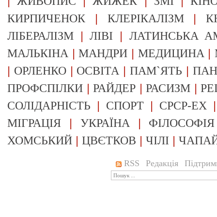
|
|
|
|
ЖИВОПИС
ЖИЖЕК
ЗМІ
КІН
|
|
КИРПИЧЕНОК
КЛЕРІКАЛІЗМ
К
|
|
ЛІБЕРАЛІЗМ
ЛІВІ
ЛАТИНСЬКА А
|
|
|
МАЛЬКІНА
МАНДРИ
МЕДИЦИНА
|
|
|
|
ОРЛЕНКО
ОСВІТА
ПАМ`ЯТЬ
ПА
|
|
|
ПРОФСПІЛКИ
РАЙДЕР
РАСИЗМ
РЕ
|
|
СОЛІДАРНІСТЬ
СПОРТ
СРСР-EX
|
|
МІГРАЦІЯ
УКРАЇНА
ФІЛОСОФІЯ
|
|
|
ХОМСЬКИЙ
ЦВЄТКОВ
ЧІЛІ
ЧАПА
RSS
Редакція
Підтрим