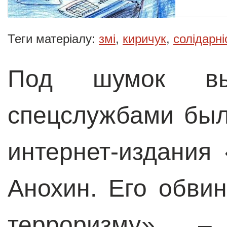
Теги матеріалу:
змі
,
киричук
,
солідарні
Под шумок выб
спецслужбами был
интернет-издания
Анохин. Его обви
терроризму» –