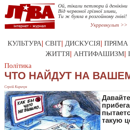
Ой, тікали петлюри й денікіни
Від червоної грізної зливи,
Ти ж буяла в розгойному гніві!
Укрревкульт >>
|
|
|
КУЛЬТУРА
СВІТ
ДИСКУСІЯ
ПРЯМА
|
|
ЖИТТЯ
АНТИФАШИЗМ
Політика
ЧТО НАЙДУТ НА ВАШЕ
Сергій Киричук
Давайте
прибега
пытаетс
такую ц