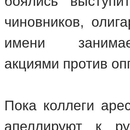
боялись выступи
чиновников, олига
имени занимае
акциями против оп
Пока коллеги аре
апеллируют к ру