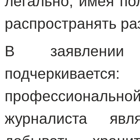
легально, имея по
распространять р
В заявлении к
подчеркиваетс
профессиональ
журналиста явля