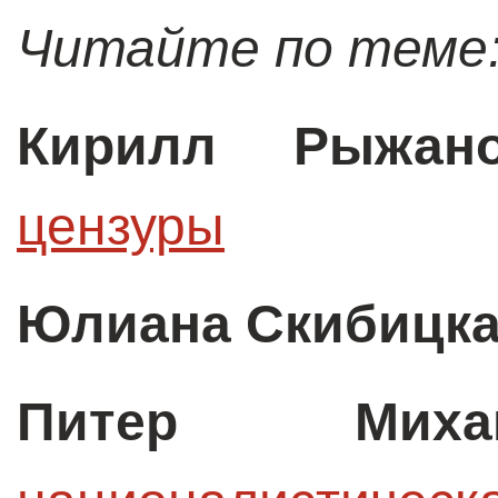
Читайте по теме
Кирилл Рыжан
цензуры
Юлиана Скибицк
Питер Михай