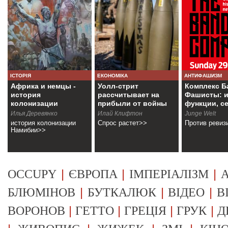
ІСТОРІЯ
ЕКОНОМІКА
АНТИФАШИЗМ
Африка и немцы -
Уолл-стрит
Комплекс Б
история
рассчитывает на
Фашисты: и
колонизации
прибыли от войны
функции, с
Намибии
Илья Деревянко
Илай Клифтон
Junge Welt
история колонизации
Спрос растет>>
Против ревиз
Намибии>>
|
|
|
OCCUPY
ЄВРОПА
ІМПЕРІАЛІЗМ
А
|
|
|
БЛЮМІНОВ
БУТКАЛЮК
ВІДЕО
В
|
|
|
|
ВОРОНОВ
ГЕТТО
ГРЕЦІЯ
ГРУК
Д