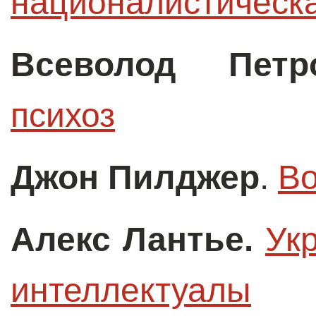
националистическа
Всеволод Петр
психоз
Джон Пилджер
.
Во
Алекс Лантье.
Ук
интеллектуалы