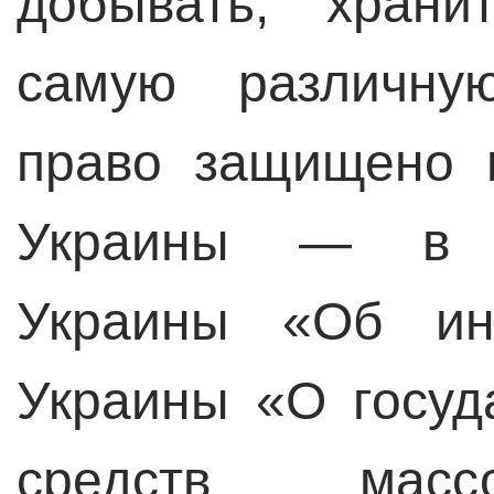
добывать, храни
самую различну
право защищено 
Украины — в ч
Украины «Об ин
Украины «О госуд
средств масс