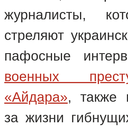
журналисты, ко
стреляют украинс
пафосные инте
военных престу
«Айдара»
, также 
за жизни гибнущи