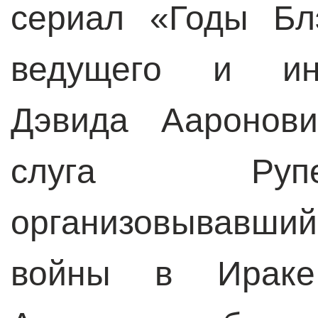
сериал «Годы Бл
ведущего и ин
Дэвида Ааронови
слуга Рупе
организовывавши
войны в Ираке