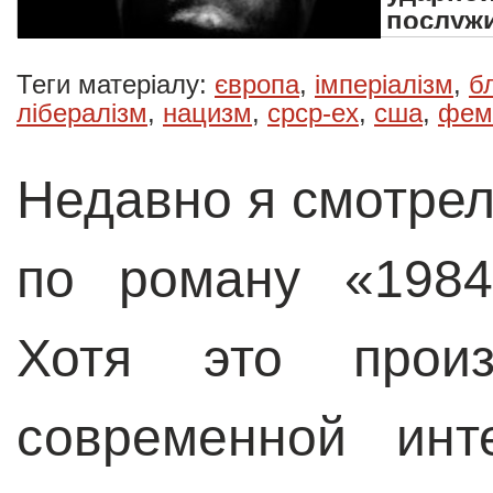
послуж
Теги матеріалу:
європа
,
імперіалізм
,
б
лібералізм
,
нацизм
,
срср-ex
,
сша
,
фем
Недавно я смотрел
по роману «1984
Хотя это произ
современной инт