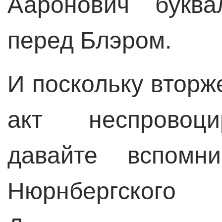
Ааронович буква
перед Блэром.
И поскольку вторж
акт неспровоци
давайте вспомн
Нюрнбергского