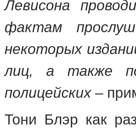
Левисона провод
фактам прослуш
некоторых издан
лиц, а также по
полицейских
– прим
Тони Блэр как ра