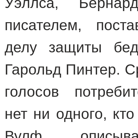
Уэллса, Бернар
писателем, пост
делу защиты бед
Гарольд Пинтер. С
голосов потреби
нет ни одного, кт
Вулф, описыва