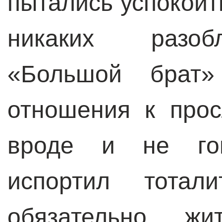
пытались успокоит
никаких разоб
«Большой брат
отношения к про
вроде и не гов
испортил тотал
обязательно жи