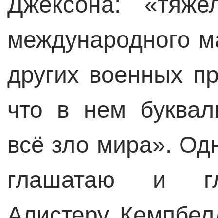
Джексона: «тяже
международного м
других военных п
что в нем буквал
всё зло мира». Одн
глашатаю и гл
Алистеру Кемпбел