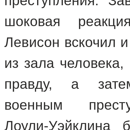
преступления. За
шоковая реакци
Левисон вскочил 
из зала человека,
правду, а зате
военным престу
Лоули-Уэйклина 