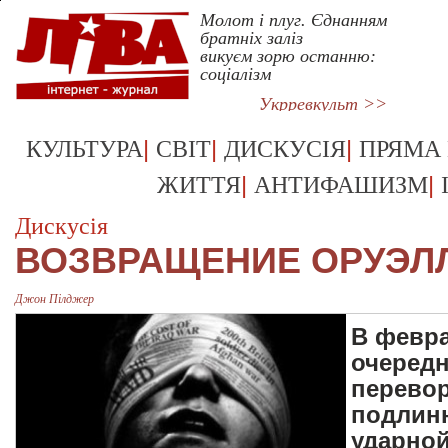
Молот і плуг. Єднанням
братніх заліз
викуєм зорю останню:
соціалізм
Укрревкульт >>
|
|
|
КУЛЬТУРА
СВІТ
ДИСКУСІЯ
ПРЯМА
|
|
ЖИТТЯ
АНТИФАШИЗМ
Дискусія
ВОЗВРАЩЕНИЕ ОРУЭЛ
Джон Пiлджер
В февра
очередн
перевор
подлинн
ударной