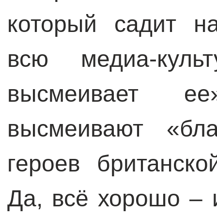
который садит н
всю медиа-куль
высмеивает е
высмеивают «бл
героев британско
Да, всё хорошо – 