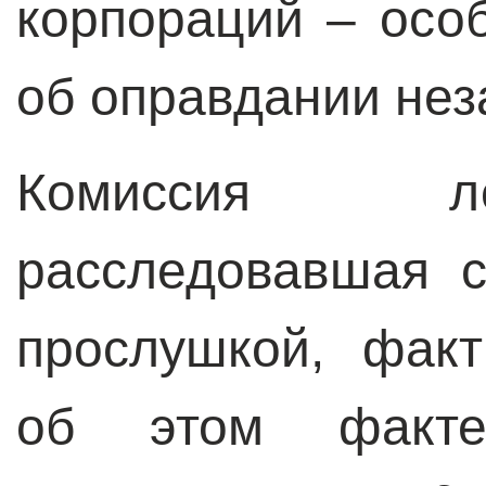
корпораций – особ
об оправдании нез
Комиссия л
расследовавшая 
прослушкой, фак
об этом факте