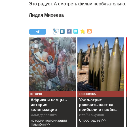
Это радует. А смотреть фильм необязательно.
Лидия Михеева
ІСТОРІЯ
ЕКОНОМІКА
Африка и немцы -
Уолл-стрит
история
рассчитывает на
колонизации
прибыли от войны
Намибии
Илья Деревянко
Илай Клифтон
история колонизации
Спрос растет>>
Намибии>>