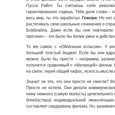
Пусси Райот. Ты считаешь себя револю
гарантированно сядешь. Тебе дали слово –
т
весь мир, ты это заработал.
Г
овори
. Но нет
растягивать свои школьные сочинения о спра
Блаблабла. Даже если бы они повторили 
прогони» – это было бы более умно и действе
То же самое с «Облачным атласом». У ре
большой толстый бюджет. Если бы они вдру
можно было бы просто – например, развив
получится сравнимый с «Матрицей» фильм. Н
на свете, теряя общий пафос, ясность мысли 
Значит ли это, что они просто не смогли? В
Просто не хотели. Они делали коммерческое
нему немного (самую малость) целительного
блокбастера) индивидуальной эмансипации
составляет сердцевину фильма. Но, разумеет