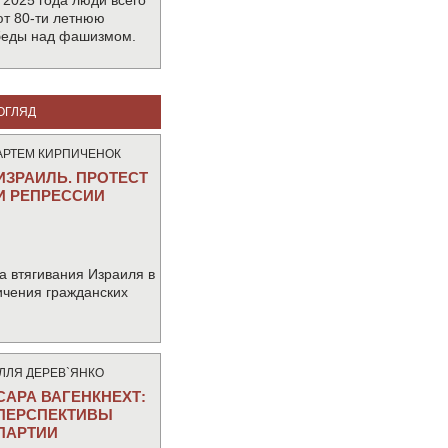
 2025 года люди всего
т 80-ти летнюю
беды над фашизмом.
ОГЛЯД
АРТЕМ КИРПИЧЕНОК
ИЗРАИЛЬ. ПРОТЕСТ
И РЕПРЕССИИ
а втягивания Израиля в
ичения гражданских
IЛЛЯ ДЕРЕВ`ЯНКО
САРА ВАГЕНКНЕХТ:
ПЕРСПЕКТИВЫ
ПАРТИИ