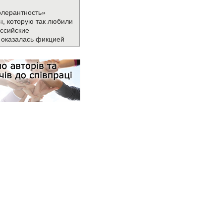
олерантность»
н, которую так любили
ссийские
 оказалась фикцией