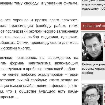
Сегодня 9 мая
вающем тему свободы и угнетения фильме.
мира праздную
годовщину по
а все хорошее и против всего плохого».
рмы эмансипации (свободу рабам, геям,
АВТОРСЬКИЙ П
т последствий экологического загрязнения
на как личный выбор индивида, одиночки,
фабриката Сонми, проповедующего для масс
нию жизни многих.
вечное повторение, на вырождение, на
огим формам капитализма, включающим
Война ускорил
воронку огран
 выведенных в пробирке недолюдей-рабов –
свобод
 не менее, пафосно экзальтирован – герои
стровок личной свободы: кто-то решил не
ции (самая слабая линия в фильме...), кто-
им, что в обществе будущего есть рабы-
естарелых…