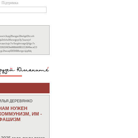
Підтримка
xwwm3vpg35wqgw28wlqpl2ltcvnh
6p2nlxhu56wwgjsyl3y7euzzjvf
nmawckajx7xr5wgdmnagn3j4gjv7x
23022AE8e888b8d9B1213846ecaC0
ckgc2hwuq43f29488vngvrejq4dq
ИЛЬЯ ДЕРЕВЯНКО
НАМ НУЖЕН
КОММУНИЗМ, ИМ -
ФАШИЗМ