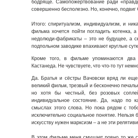
бодряще. Самопожертвование ради «правды
совершенно бесполезно. Но, конечно, подвиг 
Итого: спиритуализм, индивидуализм, и ник
фильма хочется пойти погладить котенка, а
недолюди-фабрикаты – это не будущее, а с
подпольном заводике впахивают круглые сутк
Кроме того, в фильме упоминаются два 
Кастанеда. Не чувствуете, что что-то тут нем
Да. Братья и сёстры Вачовски вряд ли еще
великий фильм, трезвый и бесконечно печал
но хотя бы честный, без розовых сопл
индивидуальное состояние. Да, надо по к
смыслах этого слова. Но пока рядом с тоб
исключительно социальное понятие. Нельзя 
искусству нужен марксизм – а не эти релятивис
В этом фильме меня смущает ровно то же с