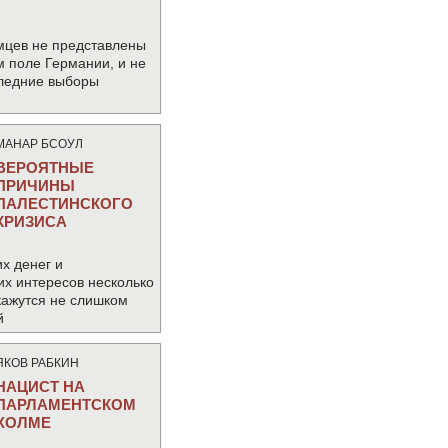
мцев не представлены
м поле Германии, и не
следние выборы
МАНАР БСОУЛ
ВЕРОЯТНЫЕ
ПРИЧИНЫ
ПАЛЕСТИНСКОГО
КРИЗИСА
х денег и
их интересов несколько
кажутся не слишком
й
ЯКОВ РАБКИН
НАЦИСТ НА
ПАРЛАМЕНТСКОМ
ХОЛМЕ