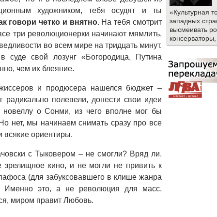
ционным художником, тебя осудят и ты
«Культурная т
западных стра
ак говори четко и внятно
. На тебя смотрит
высмеивать ро
, все три революционерки начинают мямлить,
консерваторы,
ведливости во всем мире на тридцать минут.
в суде свой лозунг «Богородица, Путина
нно, чем их блеяние.
жиссеров и продюсера нашелся бюджет –
г радикально полевели, донести свои идеи
 новеллу о Сонми, из чего вполне мог бы
о нет, мы начинаем снимать сразу про все
и всякие ориентиры.
ачовски с Тыковером – не смогли? Вряд ли.
 зрелищное кино, и не могли не привить к
 пафоса (для забуксовавшего в клише жанра
. Именно это, а не революция для масс,
ся, миром правит Любовь.