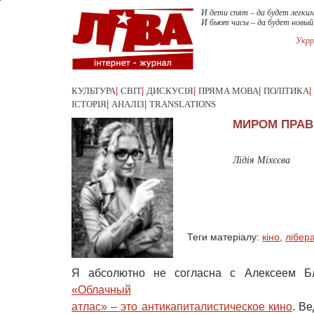
И дети спят – да будет легким
И бьют часы – да будет новый
Укрр
КУЛЬТУРА
|
СВІТ
|
ДИСКУСІЯ
|
ПРЯМА МОВА
|
ПОЛІТИКА
|
ІСТОРІЯ
|
АНАЛІЗ
|
TRANSLATIONS
МИРОМ ПРАВ
Лідія Міхєєва
Теги матеріалу:
кіно
,
лібер
Я абсолютно не согласна с Алексеем 
«Облачный

атлас» – это антикапиталистическое кино
. В