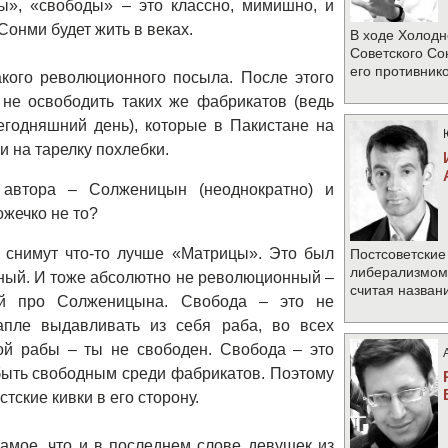
», «свободы» – это классно, мимишно, и
Сонми будет жить в веках.
В ходе Холодн
Советского Со
его противник
акого революционного посыла. После этого
 не освободить таких же фабрикатов (ведь
егодняшний день), которые в Пакистане на
и на тарелку похлебки.
автора – Солженицын (неоднократно) и
ножечко не то?
 снимут что-то лучше «Матрицы». Это был
Постсоветские
либерализмом 
ьный. И тоже абсолютно не революционный –
считая назван
ей про Солженицына. Свобода – это не
апле выдавливать из себя раба, во всех
ой рабы – ты не свободен. Свобода – это
быть свободным среди фабрикатов. Поэтому
тские кивки в его сторону.
амое, что и в последнем слове девушек из