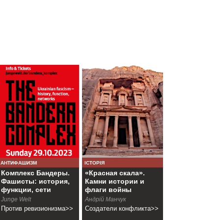
АНТИФАШИЗМ
ІСТОРІЯ
Комплекс Бандеры.
«Красная скала».
Фашисты: история,
Камни истории и
функции, сети
флаги войны
Junge Welt
Андрій Манчук
Против ревизионизма>>
Создатели конфликта>>