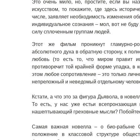
Это очень мило, но, простите, если вы н
искусством, то покажите, где здесь истори
числе, заявляет необходимость изменения об
индивидуальное сознания – мол, вот не буду 
силу сплоченным группам людей.
Этот же фильм проникнут гламурно-роз
абсолютного духа в обратную сторону, к полн
любовь (то есть то, что миром правит и
противоречит той крайней форме упадка, в к
этом любое сопротивление – это только лич
непреложный и неведомый отдельному челове
Кстати, а что это за фигура Дьявола, в нове
То есть, у нас уже естьи всепронзающая 
нашептывающий греховные мысли? Побойтесь 
Самая важная новелла – о био-рабыне С
положение в классовой структуре общест