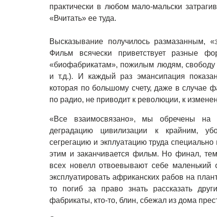
практически в любом мало-мальски затраги
«Вчитать» ее туда.
Высказывание получилось размазанным, «з
Фильм всячески приветствует разные фо
«биофабрикатам», пожилым людям, свободу о
и т.д.). И каждый раз эмансипация показа
которая по большому счету, даже в случае 
по радио, не приводит к революции, к измене
«Все взаимосвязано», мы обречены на 
деградацию цивилизации к крайним, уб
сегрегацию и экплуатацию труда специально
этим и заканчивается фильм. Но финал, тем
всех новелл отвоевывают себе маленький о
эксплуатировать африканских рабов на планта
то погиб за право знать рассказать друг
фабрикаты, кто-то, блин, сбежал из дома пр