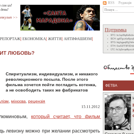
RSS
Редакція
 сон их!
 день!
евкульт >>
Підтримка
BTC: bc1qu5fqdlu8zd
РЕПОРТАЖ
|
ЕКОНОМІКА
|
ЖИТТЯ
|
АНТИФАШИЗМ
|
BCH: qp87gcztla4lpzq
BTG: btg1qgeq82g7ef
ETH: 0xe51FF8F0D4d
LTC: ltc1q3vrqe8tyzc
ИТ ЛЮБОВЬ?
Спиритуализм, индивидуализм, и никакого
революционного посыла. После этого
фильма хочется пойти погладить котенка,
ФЕТВА
а не освободить таких же фабрикатов
алізм
,
міхєєва
,
рецензія
15.11.2012
Блюминовым,
который считает, что фильм 
едь левизну можно при желании рассмотреть