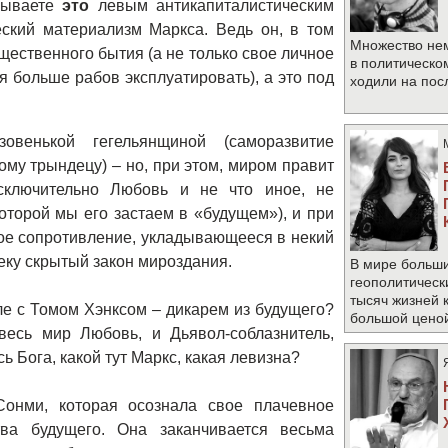
азываете
это
левым антикапиталистическим
ческий материализм Маркса. Ведь он, в том
Множество не
щественного бытия (а не только свое личное
в политическо
я больше рабов эксплуатировать), а это под
ходили на по
овенькой гегельянщиной (саморазвитие
ому трындецу) – но, при этом, миром правит
сключительно Любовь и не что иное, не
оторой мы его застаем в «будущем»), и при
ное сопротивление, укладывающееся в некий
ку скрытый закон мироздания.
В мире больши
геополитическ
тысяч жизней 
лле с Томом Хэнксом – дикарем из будущего?
большой цено
весь мир Любовь, и Дьявол-соблазнитель,
Бога, какой тут Маркс, какая левизна?
онми, которая осознала свое плачевное
ва будущего. Она заканчивается весьма