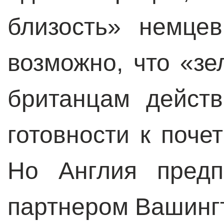
близость» немце
возможно, что «з
британцам дейст
готовности к поче
Но Англия предп
партнером Вашингт