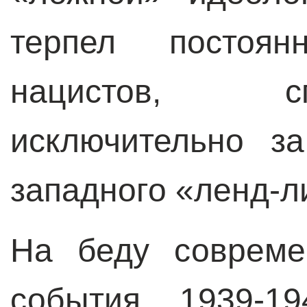
терпел постоя
нацистов, с
исключительно з
западного «ленд-л
На беду совреме
события 1939-1