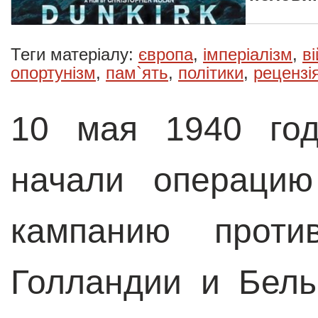
Теги матеріалу:
європа
,
імперіалізм
,
в
опортунізм
,
пам`ять
,
політики
,
рецензі
10 мая 1940 год
начали операцию
кампанию проти
Голландии и Бель