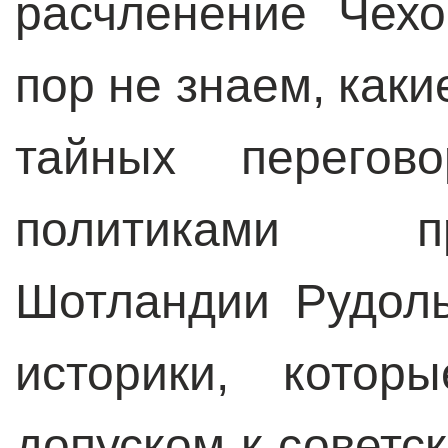
расчленение Чех
пор не знаем, как
тайных перегов
политиками п
Шотландии Рудол
историки, котор
допуском к советс