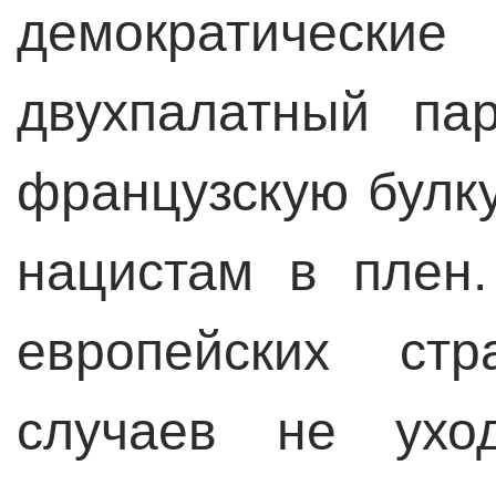
демократиче
двухпалатный па
французскую булку
нацистам в плен
европейских ст
случаев не уход