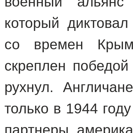
военный альянс
который диктовал
со времен Крым
скреплен победой
рухнул. Англичан
только в 1944 год
партнеры америк