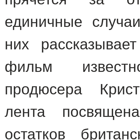
единичные случа
них рассказывае
фильм извест
продюсера Крис
лента посвящена
остатков британс