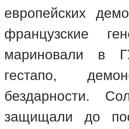
европейских демо
французские ге
мариновали в Г
гестапо, демон
бездарности. Со
защищали до пос