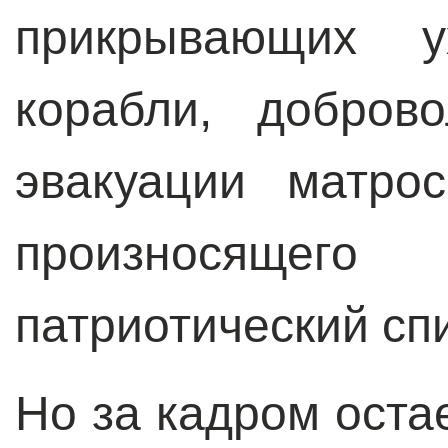
прикрывающих 
корабли, добров
эвакуации матро
произносящ
патриотический сп
Но за кадром оста