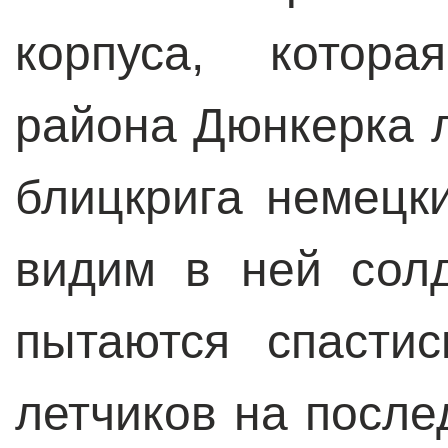
корпуса, котора
района Дюнкерка л
блицкрига немецк
видим в ней солд
пытаются спасти
летчиков на после