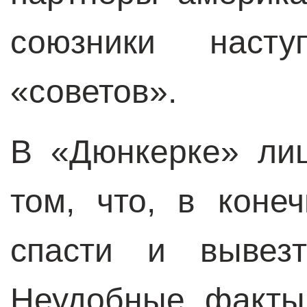
союзники наст
«советов».
В «Дюнкерке» ли
том, что, в коне
спасти и вывезт
Неудобные факты 