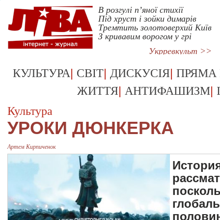
В розгулі п’яної стихії
Під хруст і зойки димарів
Тремтить золотоверхий Київ
З кривавим ворогом у грі
Укрревкульт >>
|
|
|
КУЛЬТУРА
СВІТ
ДИСКУСІЯ
ПРЯМА
|
|
ЖИТТЯ
АНТИФАШИЗМ
Культура
УРОКИ ДЮНКЕРКА
Артем Кирпиченок
История
рассмат
посколь
глобаль
полови