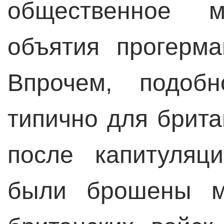
общественное 
объятия прогерм
Впрочем, подоб
типично для брита
после капитуляц
были брошены мн