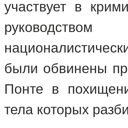
участвует в крим
руководст
националистическ
были обвинены пр
Понте в похищен
тела которых разб