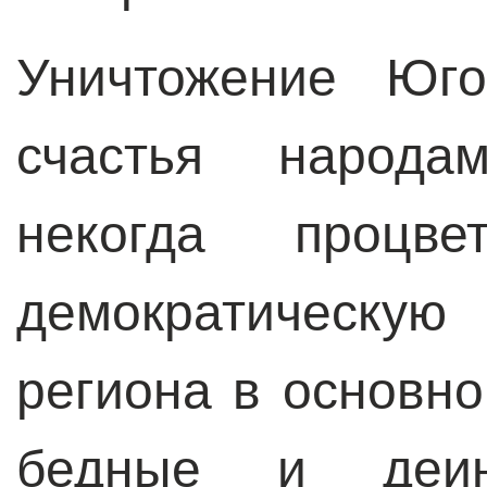
Уничтожение Юго
счастья народа
некогда процв
демократическую
региона в основн
бедные и деинд