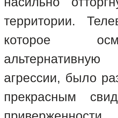
насильно отторг
территории. Тел
которое осм
альтернативн
агрессии, было ра
прекрасным свид
приверженности