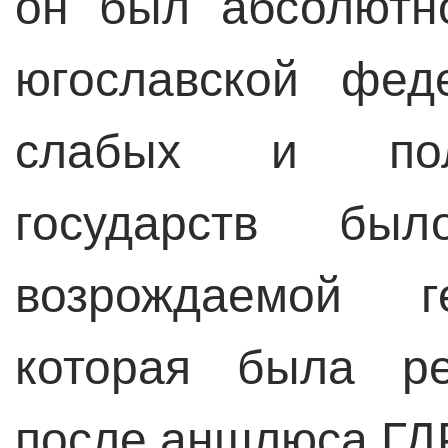
он был абсолютн
югославской фед
слабых и пол
государств бы
возрождаемой г
которая была ре
после аншлюса ГДР