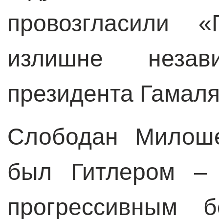
провозгласили 
излишне незави
президента Гамаля
Слободан Милоше
был Гитлером –
прогрессивным б