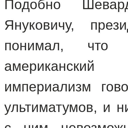
Подобно Шевар
Януковичу, през
понимал, что
американски
империализм гов
ультиматумов, и н
с ним невозможн