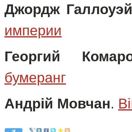
Джордж Галлоуэ
империи
Георгий Комар
бумеранг
Андрій Мовчан
.
Ві