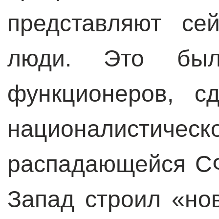
представляют се
люди. Это бы
функционеров, с
националистич
распадающейся СФ
Запад строил «но