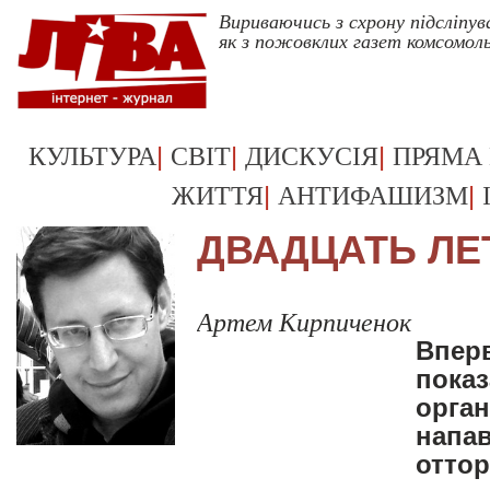
Вириваючись з схрону підсліпу
як з пожовклих газет комсомол
|
|
|
КУЛЬТУРА
СВІТ
ДИСКУСІЯ
ПРЯМА
|
|
ЖИТТЯ
АНТИФАШИЗМ
ДВАДЦАТЬ ЛЕ
Артем Кирпиченок
Впер
показ
орган
напа
оттор