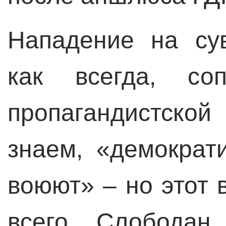
Нападение на сув
как всегда, соп
пропагандистско
знаем, «демократ
воюют» – но этот
всего. Слободан