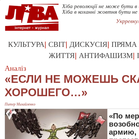
Хіба революції не може бути в 
Хіба в коханні жовтня бути н
Укрревку
|
|
|
КУЛЬТУРА
СВІТ
ДИСКУСІЯ
ПРЯМА
|
|
ЖИТТЯ
АНТИФАШИЗМ
Аналіз
«EСЛИ НЕ МОЖЕШЬ СК
ХОРОШЕГО…»
Питер Михайленко
«По мер
возобн
армию, 