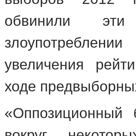
обвинили э
злоупотреблени
увеличения рейт
ходе предвыборны
«Оппозиционный 
вокруг некотор