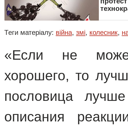
протест
технокр
Теги матеріалу:
війна
,
змі
,
колесник
,
н
«Если не може
хорошего, то луч
пословица лучше
описания реакц