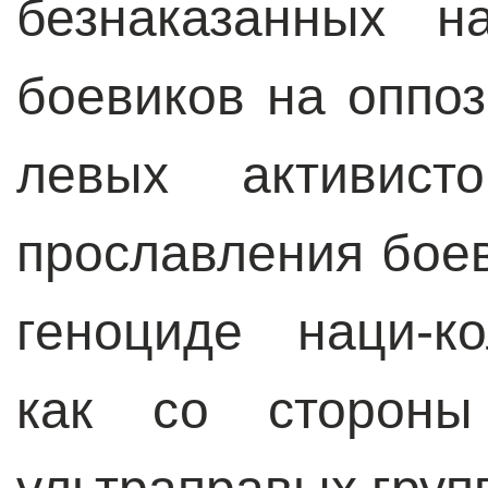
безнаказанных н
боевиков на оппо
левых активист
прославления бое
геноциде наци-к
как со стороны