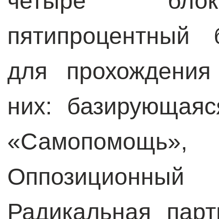
четыре блок
пятипроцентный 
для прохождения
них: базирующая
«Самопомощь»
Оппозиционны
Радикальная парт