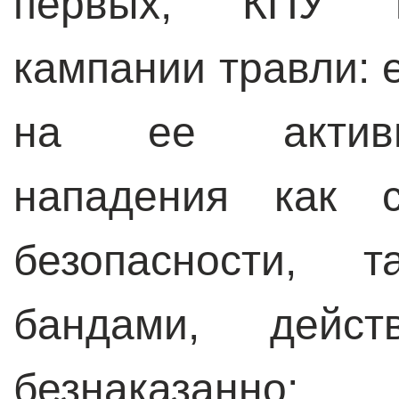
первых, КПУ п
кампании травли: 
на ее активи
нападения как с
безопасности, 
бандами, дейст
безнаказанно;