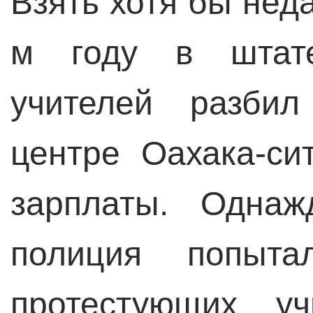
Взять хотя бы нед
м году в штат
учителей разбил
центре Оахака-си
зарплаты. Однаж
полиция попыта
протестующих у