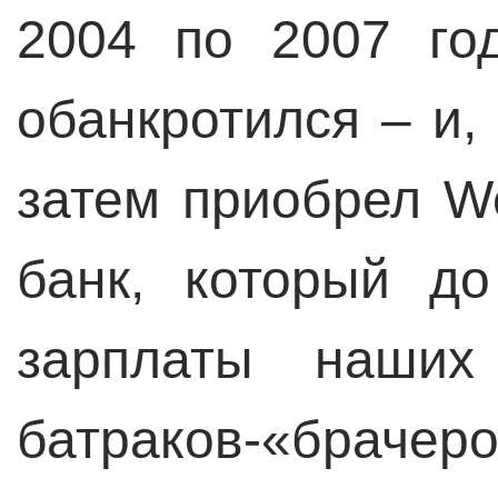
2004 по 2007 го
обанкротился – и,
затем приобрел We
банк, который д
зарплаты наши
батраков-«брачер