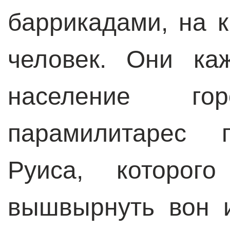
баррикадами, на 
человек. Они ка
население г
парамилитарес г
Руиса, которог
вышвырнуть вон и