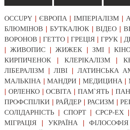
|
|
|
OCCUPY
ЄВРОПА
ІМПЕРІАЛІЗМ
А
|
|
|
БЛЮМІНОВ
БУТКАЛЮК
ВІДЕО
В
|
|
|
|
ВОРОНОВ
ГЕТТО
ГРЕЦІЯ
ГРУК
Д
|
|
|
|
ЖИВОПИС
ЖИЖЕК
ЗМІ
КІН
|
|
КИРПИЧЕНОК
КЛЕРІКАЛІЗМ
К
|
|
ЛІБЕРАЛІЗМ
ЛІВІ
ЛАТИНСЬКА А
|
|
|
МАЛЬКІНА
МАНДРИ
МЕДИЦИНА
|
|
|
|
ОРЛЕНКО
ОСВІТА
ПАМ`ЯТЬ
ПА
|
|
|
ПРОФСПІЛКИ
РАЙДЕР
РАСИЗМ
РЕ
|
|
СОЛІДАРНІСТЬ
СПОРТ
СРСР-EX
|
|
МІГРАЦІЯ
УКРАЇНА
ФІЛОСОФІЯ