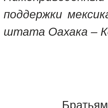
поддержки мексик
штата Оахака – К
Братьям