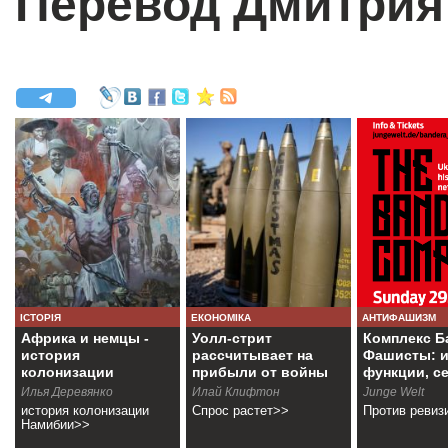
Перевод Дмитрия
ІСТОРІЯ
ЕКОНОМІКА
АНТИФАШИЗМ
Африка и немцы -
Уолл-стрит
Комплекс Б
история
рассчитывает на
Фашисты: и
колонизации
прибыли от войны
функции, с
Намибии
Илья Деревянко
Илай Клифтон
Junge Welt
история колонизации
Спрос растет>>
Против ревиз
Намибии>>