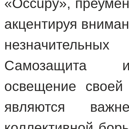
«Оccupy», преумен
акцентируя вниман
незначител
Самозащита и
освещение своей
являются важн
коллективной бор