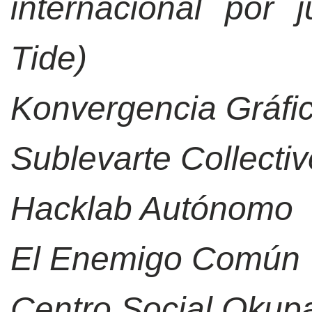
internacional por j
Tide)
Konvergencia Gráfi
Sublevarte Collectiv
Hacklab Autónomo
El Enemigo Común
Centro Social Okup