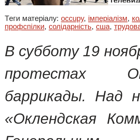
телевид
медиар
Теги матеріалу:
occupy
,
імперіалізм
,
ко
профспілки
,
солідарність
,
сша
,
трудова
В субботу 19 нояб
протестах Ок
баррикады. Над н
«Оклендская Ком