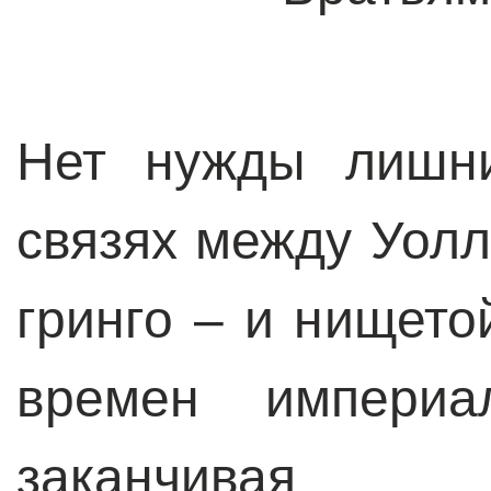
Нет нужды лишни
связях между Уолл
гринго – и нището
времен империа
заканчивая