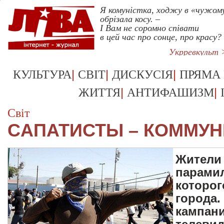
Я комуністка, ходжу в «чужом
обрізала косу. –
І Вам не соромно співати
в цей час про сонце, про красу?
Укрревкульт 
|
|
|
КУЛЬТУРА
СВІТ
ДИСКУСІЯ
ПРЯМА
|
|
ЖИТТЯ
АНТИФАШИЗМ
Світ
CАПАТИСТЫ – КОММУН
Жители 
парамил
которог
города.
кампани