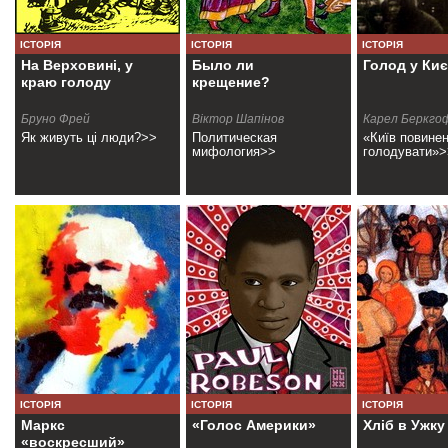
ІСТОРІЯ
ІСТОРІЯ
ІСТОРІЯ
На Верховині, у
Было ли
Голод у Киє
краю голоду
крещение?
Бруно Фрей
Віктор Шапінов
Карел Беркго
Як живуть ці люди?>>
Политическая
«Київ повине
мифология>>
голодувати»>
ІСТОРІЯ
ІСТОРІЯ
ІСТОРІЯ
Маркс
«Голос Америки»
Хліб в Ужку
«воскресший»