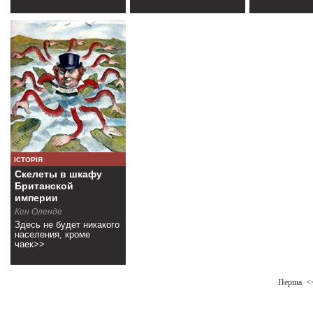
ІСТОРІЯ
Скелеты в шкафу
Британской
империи
Кен Оленде
Здесь не будет никакого
населения, кроме
чаек>>
Перша
<