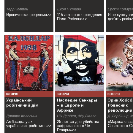
Террі Іглтон
Джон П'єтаро
Ерскін Колдуе
Ироническая рецензия>>
115 лет со дня рождения
Я не куштува
Пола Робсона>>
дев'ять років
ІСТОРІЯ
ІСТОРІЯ
ІСТОРІЯ
Український
Наследие Санкары
Эрик Хобсб
робітничий дім
– в Европе и
Ровесник
Африке
революции
Дмитро Колесник
Нік Дерден, Абу Діалло
Д. Дербішир, 
Амбасада усіх
25 лет со дня убийства
«Маркса спас
українських робітників>>
«африканского Че
Советского С
Гевары»>>