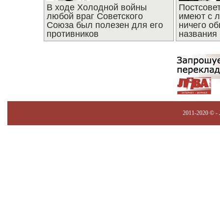
В ходе Холодной войны
Постсове
любой враг Советского
имеют с 
Союза был полезен для его
ничего об
противников
названия
2011-2020 © -