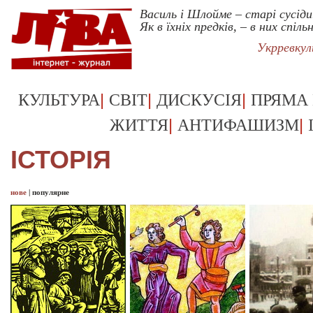
Василь і Шлойме – старі сусіди
Як в їхніх предків, – в них спільн
Укрревку
|
|
|
КУЛЬТУРА
СВІТ
ДИСКУСІЯ
ПРЯМА
|
|
ЖИТТЯ
АНТИФАШИЗМ
ІСТОРІЯ
нове
|
популярне