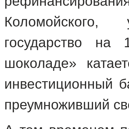
рефинансирован
Коломойского, 
государство на 
шоколаде» катае
инвестиционный б
преумноживший св