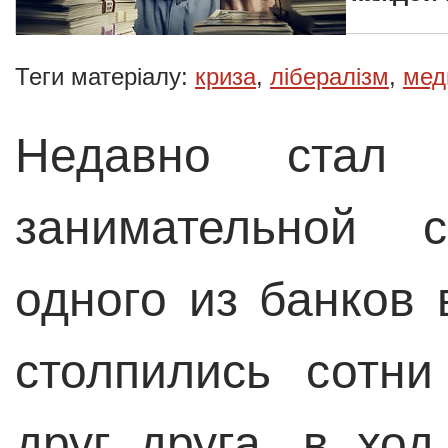
Теги матеріалу:
криза
,
лібералізм
,
мед
Недавно стал 
занимательной 
одного из банков
столпились сотн
друг друга, в хо