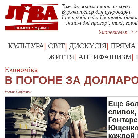
Там, де полягли вони за волю,
Буряки тепер для цукроварні.
І не треба сліз. Не треба болю.
– Іншим дні прозорі, тихі, гарні
Укрревкульт >>
|
|
|
КУЛЬТУРА
СВІТ
ДИСКУСІЯ
ПРЯМА
|
|
ЖИТТЯ
АНТИФАШИЗМ
Економіка
В ПОГОНЕ ЗА ДОЛЛАР
Роман Губрієнко
Еще бол
сливок,
Гонтаре
Ющенко 
каждой 