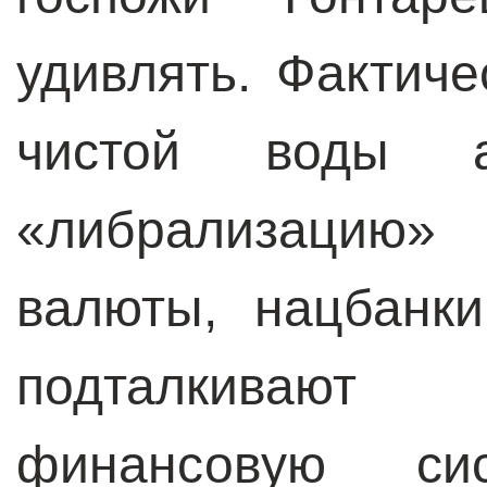
удивлять. Фактич
чистой воды а
«либрализацию» 
валюты, нацбанк
подталкиваю
финансовую си