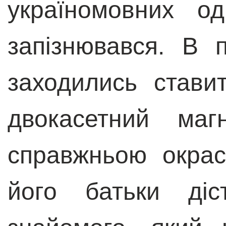
україномовних од
запізнювався. В 
заходились стави
двокасетний ма
справжньою окра
його батьки ді