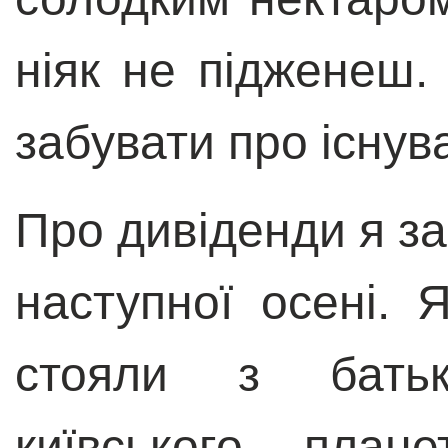
ніяк не підженеш.
забувати про існу
Про дивіденди я за
наступної осені. 
стояли з бать
київського пла