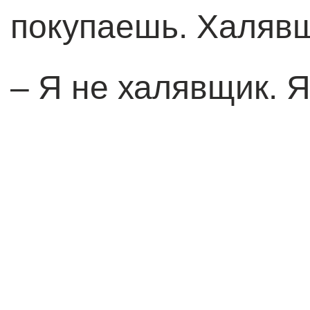
покупаешь. Халявщ
–
Я не халявщик. Я