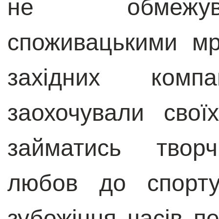
не обмежув
споживацькими мр
західних комп
заохочували свої
займатись творч
любов до спорту
зубожіння часів п