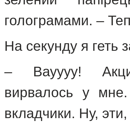
голограмами. – Те
На секунду я геть з
–
Вауууу! Акц
вирвалось у мне
вкладчики. Ну, эти