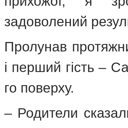
прихожої, я зр
задоволений резул
Пролунав протяжни
і перший гість – С
го поверху.
–
Родители сказал