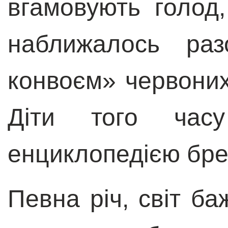
вгамовують голод
наближалось р
конвоєм
»
червоних
Діти того час
енциклопедією бре
Певна річ, світ ба