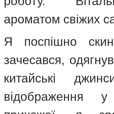
роботу. Вітал
ароматом свіжих са
Я поспішно скин
зачесався, одягнув
китайські джин
відображення у