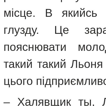
місце. В якийсь 
глузду. Це зар
пояснювати моло
такий такий Льоня
цього підприємливо
–
Халявщик ты, Л