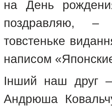
на День рождени
поздравляю,
–
х
товстеньке видання
написом
«
Японские
Інший наш друг –
Андрюша Ковальчу