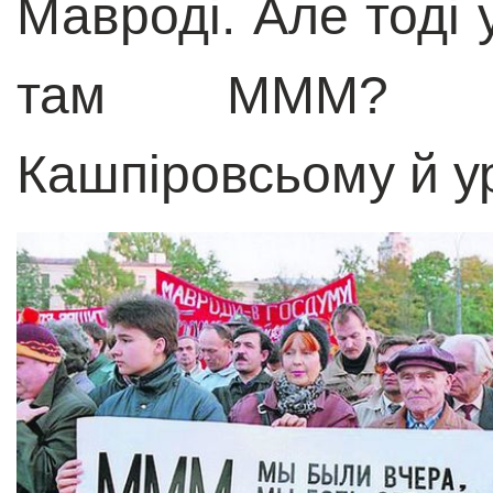
Мавроді. Але тоді 
там МММ? Гр
Кашпіровсьому й у