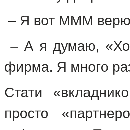
–
Я вот МММ верю,
–
А я думаю,
«
Хо
фирма. Я много ра
Стати
«
вкладник
просто
«
партнер