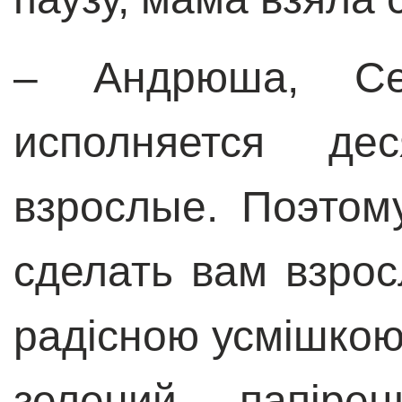
–
Андрюша, Сер
исполняется д
взрослые. Поэто
сделать вам взросл
радісною усмішкою
зелений папір