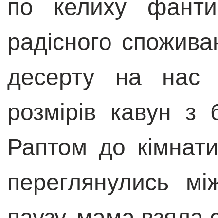
по келиху фанти
радісного споживан
десерту на нас 
розмірів кавун з
Раптом до кімнат
переглянулись м
паузу, мама взяла 