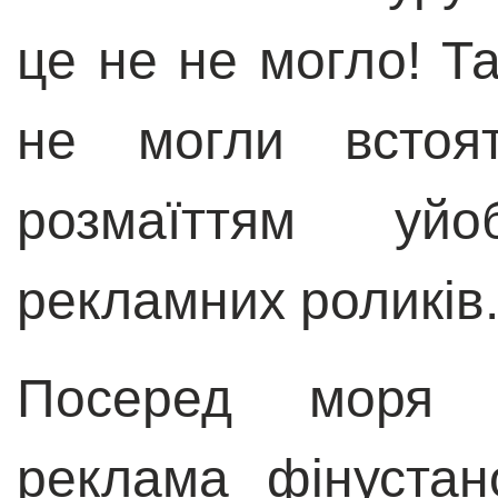
це не не могло! Т
не могли встоя
розмаїттям уй
рекламних роликів
Посеред моря т
реклама фінуста