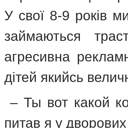
У свої 8-9 років м
займаються траст
агресивна реклам
дітей якийсь велич
–
Ты вот какой к
питав я у дворових