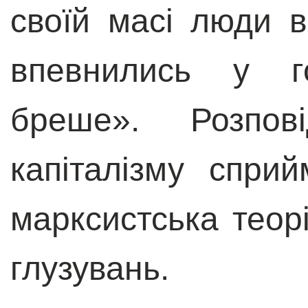
своїй масі люди 
впевнились у 
бреше». Розпов
капіталізму спри
марксистська теор
глузувань.