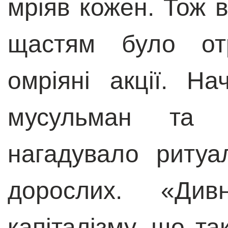
мріяв кожен. Тож 
щастям було от
омріяні акції. Н
мусульман та і
нагадувало ритуа
дорослих.
«
Див
капіталізму, що т