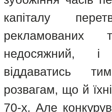
капіталу перет
рекламованих 
недосяжний, і
віддаватись т
розвагам, що й їхн
70-х. Але конкурув