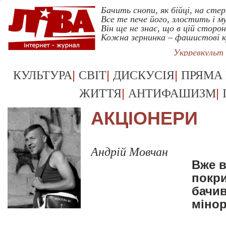
Бачить снопи, як бійці, на стер
Все те пече його, злостить і му
Він ще не знає, що в цій сторон
Кожна зернинка – фашистові к
Укрревкульт
|
|
|
КУЛЬТУРА
СВІТ
ДИСКУСІЯ
ПРЯМА
|
|
ЖИТТЯ
АНТИФАШИЗМ
АКЦІОНЕРИ
Андрій Мовчан
Вже в
покри
бачив
мінор