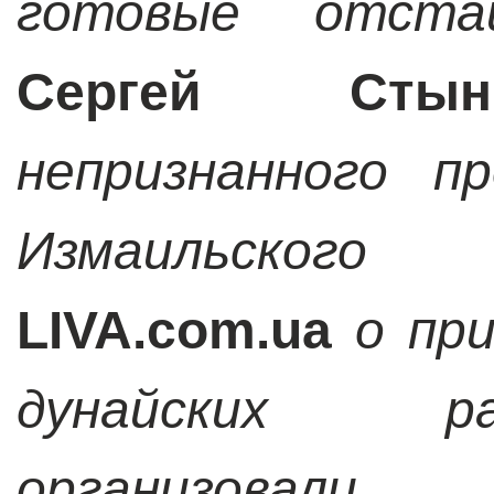
готовые отста
Сергей Стын
непризнанного п
Измаильского 
LIVA.
com.
ua
о пр
дунайских р
организовали