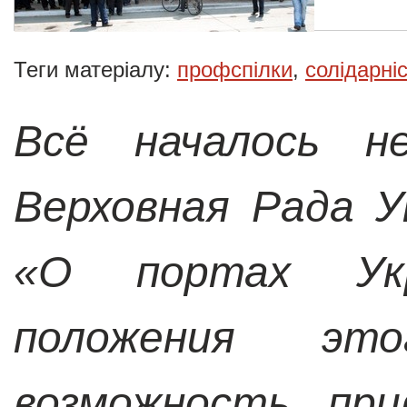
Теги матеріалу:
профспілки
,
солідарні
Всё
началось не
Верховная Рада У
«О портах
Укр
положения эт
возможность
прив