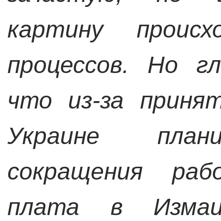
картину проис
процессов. Но г
что из-за приня
Украине план
сокращения раб
плата в Измаи