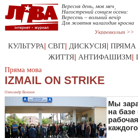
Вересня день, мов меч
Нагострений сонцем о́сени:
Вересень – вольний вечір
Для жовтня налагодив кросна
Укрревкульт >>
|
|
|
КУЛЬТУРА
СВІТ
ДИСКУСІЯ
ПРЯМА
|
|
ЖИТТЯ
АНТИФАШИЗМ
Пряма мова
IZMAIL ON STRIKE
Олександр Волохов
Мы зара
на базе
рабочая
каждог