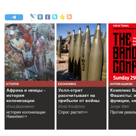
ІСТОРІЯ
ЕКОНОМІКА
АНТИФАШИЗМ
Африка и немцы -
Уолл-стрит
Комплекс Б
история
рассчитывает на
Фашисты: и
колонизации
прибыли от войны
функции, с
Намибии
Илья Деревянко
Илай Клифтон
Junge Welt
история колонизации
Спрос растет>>
Против ревиз
Намибии>>