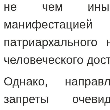
не чем ины
манифестаци
патриархального
человеческого дос
Однако, напра
запреты очев