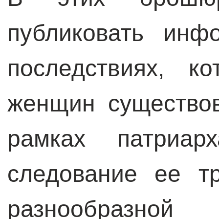
публиковать инф
последствиях, к
женщин существо
рамках патриар
следование ее т
разнообразной