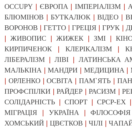
|
|
|
OCCUPY
ЄВРОПА
ІМПЕРІАЛІЗМ
А
|
|
|
БЛЮМІНОВ
БУТКАЛЮК
ВІДЕО
В
|
|
|
|
ВОРОНОВ
ГЕТТО
ГРЕЦІЯ
ГРУК
Д
|
|
|
|
ЖИВОПИС
ЖИЖЕК
ЗМІ
КІН
|
|
КИРПИЧЕНОК
КЛЕРІКАЛІЗМ
К
|
|
ЛІБЕРАЛІЗМ
ЛІВІ
ЛАТИНСЬКА А
|
|
|
МАЛЬКІНА
МАНДРИ
МЕДИЦИНА
|
|
|
|
ОРЛЕНКО
ОСВІТА
ПАМ`ЯТЬ
ПА
|
|
|
ПРОФСПІЛКИ
РАЙДЕР
РАСИЗМ
РЕ
|
|
СОЛІДАРНІСТЬ
СПОРТ
СРСР-EX
|
|
МІГРАЦІЯ
УКРАЇНА
ФІЛОСОФІЯ
|
|
|
ХОМСЬКИЙ
ЦВЄТКОВ
ЧІЛІ
ЧАПА