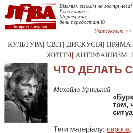
Візьмім, візьмім на гострі леза!
Всім краям –
Марсельєза!
день передостанній
Укрревкульт >>
|
|
|
КУЛЬТУРА
СВІТ
ДИСКУСІЯ
ПРЯМА
|
|
ЖИТТЯ
АНТИФАШИЗМ
ЧТО ДЕЛАТЬ С
Михайло Урицький
«Бурк
том, 
ситуа
Теги матеріалу:
європа