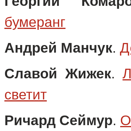
Георгий Комар
бумеранг
Андрей Манчук
.
Д
Славой Жижек
.
Л
светит
Ричард Сеймур
.
О