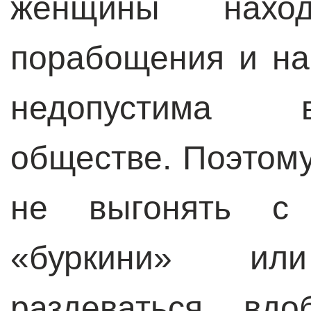
женщины нахо
порабощения и на
недопустима 
обществе. Поэтом
не выгонять с
«буркини» ил
раздеваться, вд