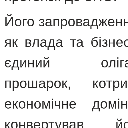
Його запровадження
як влада та бізне
єдиний олігарх
прошарок, котр
економічне домі
конвертував 