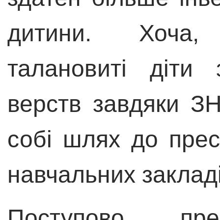
дитини. Хоча,
талановиті діти
верств завдяки З
собі шлях до прес
навчальних закладі
Поступово пре