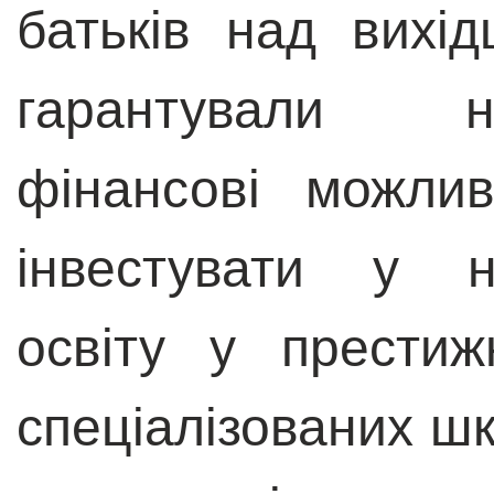
батьків над вихі
гарантували н
фінансові можлив
інвестувати у н
освіту у престижн
спеціалізованих ш