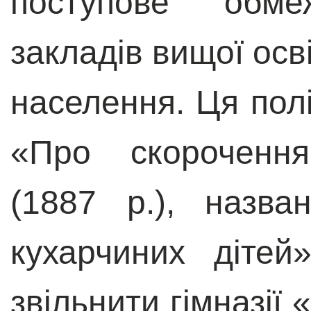
поступове обм
закладів вищої осв
населення. Ця пол
«Про скорочення
(1887 р.), назв
кухарчиних дітей
звільнити гімназії 