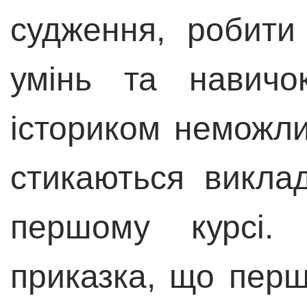
судження, робити
умінь та навичо
істориком неможл
стикаються викла
першому курсі. 
приказка, що перш