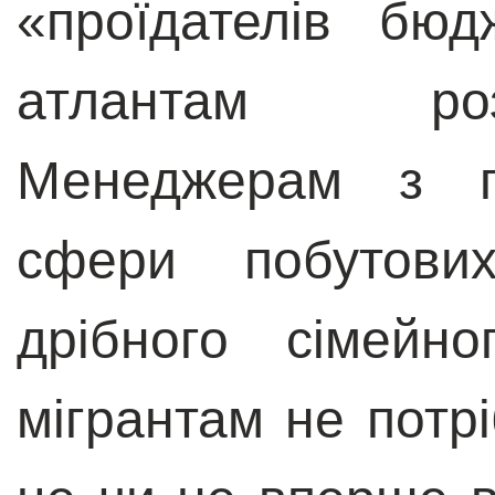
«проїдателів бюд
атлантам роз
Менеджерам з пр
сфери побутових
дрібного сімейно
мігрантам не потрі