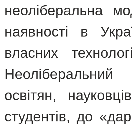
неоліберальна м
наявності в Укра
власних технолог
Неоліберальний
освітян, науковц
студентів, до «дар