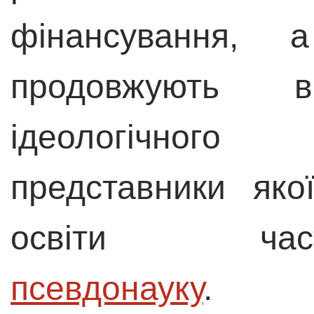
фінансування, а
продовжують в
ідеологічног
представники яко
освіти 
псевдонауку
. О