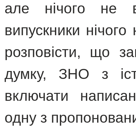
але нічого не в
випускники нічого
розповісти, що з
думку, ЗНО з іст
включати написа
одну з пропоновани