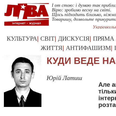
I от стою: i думаю так прибл
Вiрю: зробимо весну на свiтi.
Щось пiдходить близько, нiжно
Товаришу, дозвольте прикурит
Укрревкул
|
|
|
КУЛЬТУРА
СВІТ
ДИСКУСІЯ
ПРЯМА
|
|
ЖИТТЯ
АНТИФАШИЗМ
КУДИ ВЕДЕ Н
Юрій Латиш
Але а
тільк
інтер
розта