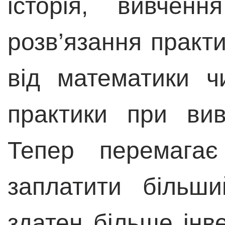
історія, вивчен
розв’язання практи
від математики ч
практики при вив
Тепер перемага
заплатити більш
здатен більше інве