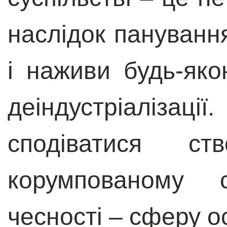
наслідок пануванн
і наживи будь-яко
деіндустріалі
сподіватися ст
корумпованому с
чесності – сферу ос