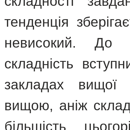
складності завд
тенденція зберігає
невисокий. До 
складність вступн
закладах вищої 
вищою, аніж скла
більшість цього