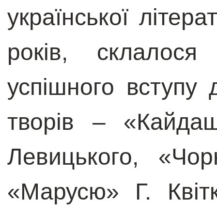
української літера
років, склалос
успішного вступу 
творів – «Кайдаш
Левицького, «Чо
«Марусю» Г. Квіт