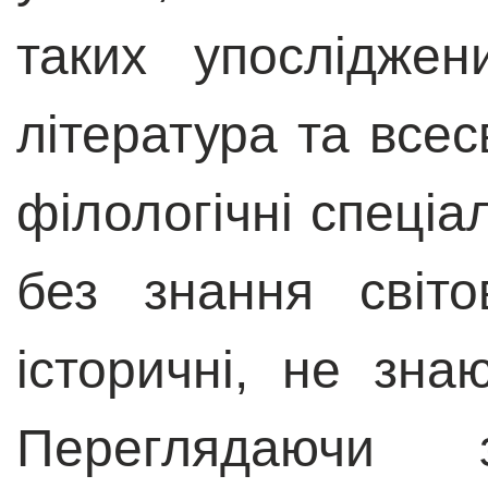
таких упосліджен
література та всесв
філологічні спеціа
без знання світо
історичні, не знаю
Переглядаючи