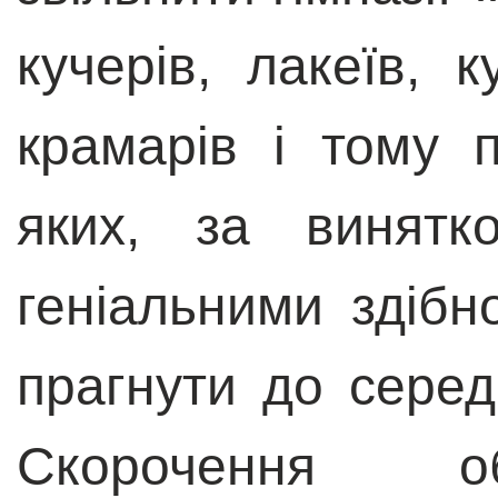
кучерів, лакеїв, к
крамарів і тому 
яких, за винятк
геніальними здібн
прагнути до серед
Скорочення об