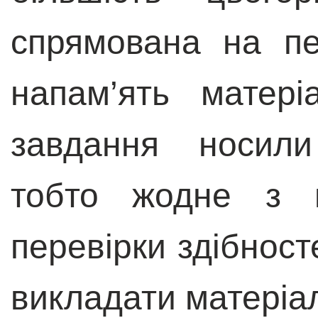
спрямована на пе
напам’ять матері
завдання носили
тобто жодне з 
перевірки здібност
викладати матеріа