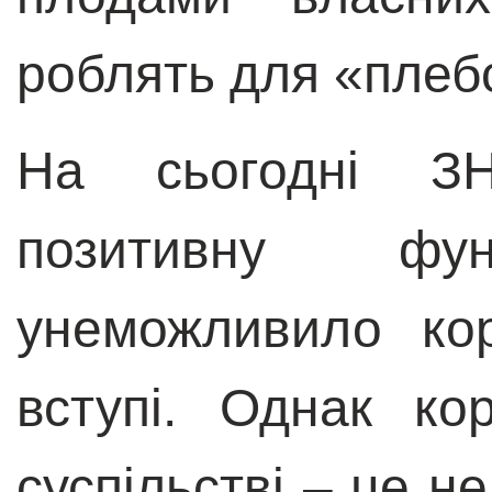
роблять для «плеб
На сьогодні З
позитивну ф
унеможливило кор
вступі. Однак ко
суспільстві – це не