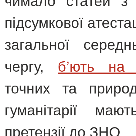
чимало статей з
підсумкової атестац
загальної серед
чергу,
б’ють на 
точних та приро
гуманітарії маю
претензії до ЗНО.