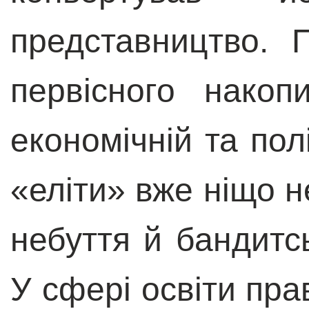
представництво. 
первісного накоп
економічній та пол
«еліти» вже ніщо н
небуття й бандитсь
У сфері освіти пра