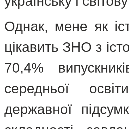
українську і світов
Однак, мене як іс
цікавить ЗНО з істо
70,4% випускникі
середньої осві
державної підсумк