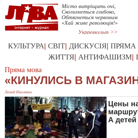
Місто витріщить очі,
Сколихнеться глибоко,
Обтягнеться червоним
«Хай живе революція!»
Укрревкульт >>
|
|
|
КУЛЬТУРА
СВІТ
ДИСКУСІЯ
ПРЯМА
|
|
ЖИТТЯ
АНТИФАШИЗМ
Пряма мова
«КИНУЛИСЬ В МАГАЗИ
Леонiд Нiколенко
Цены на
маршрут
А детей