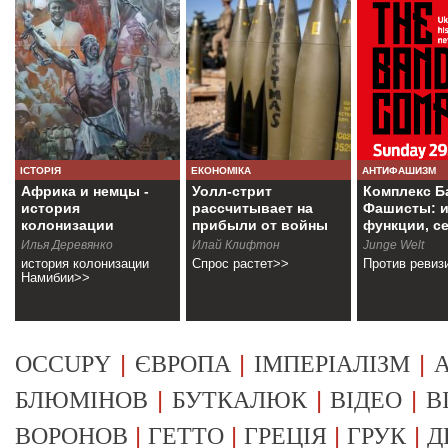
ІСТОРІЯ
ЕКОНОМІКА
АНТИФАШИЗМ
Африка и немцы -
Уолл-стрит
Комплекс Б
история
рассчитывает на
Фашисты: и
колонизации
прибыли от войны
функции, с
Намибии
Илья Деревянко
Илай Клифтон
Junge Welt
история колонизации
Спрос растет>>
Против ревиз
Намибии>>
|
|
|
OCCUPY
ЄВРОПА
ІМПЕРІАЛІЗМ
А
|
|
|
БЛЮМІНОВ
БУТКАЛЮК
ВІДЕО
В
|
|
|
|
ВОРОНОВ
ГЕТТО
ГРЕЦІЯ
ГРУК
Д