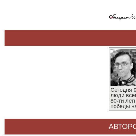
Сегодня 9
люди все
80-ти ле
победы н
АВТОР