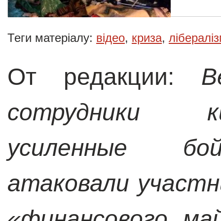
Теги матеріалу:
відео
,
криза
,
лібералі
От редакции:
В
сотрудники к
усиленные бой
атаковали участн
«финансового ма