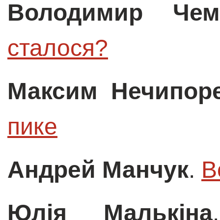
Володимир Чем
сталося?
Максим Нечипор
пике
Андрей Манчук
.
В
Юлія Малькіна