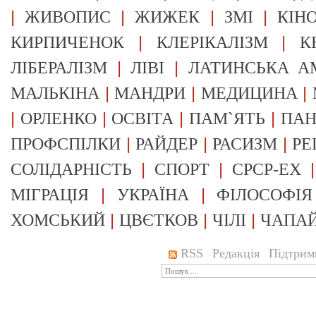
|
|
|
|
ЖИВОПИС
ЖИЖЕК
ЗМІ
КІН
|
|
КИРПИЧЕНОК
КЛЕРІКАЛІЗМ
К
|
|
ЛІБЕРАЛІЗМ
ЛІВІ
ЛАТИНСЬКА А
|
|
|
МАЛЬКІНА
МАНДРИ
МЕДИЦИНА
|
|
|
|
ОРЛЕНКО
ОСВІТА
ПАМ`ЯТЬ
ПА
|
|
|
ПРОФСПІЛКИ
РАЙДЕР
РАСИЗМ
РЕ
|
|
СОЛІДАРНІСТЬ
СПОРТ
СРСР-EX
|
|
МІГРАЦІЯ
УКРАЇНА
ФІЛОСОФІЯ
|
|
|
ХОМСЬКИЙ
ЦВЄТКОВ
ЧІЛІ
ЧАПА
RSS
Редакція
Підтрим