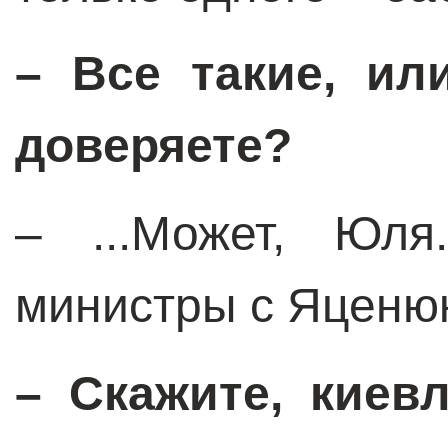
– Все такие, ил
доверяете?
– ...Может, Юл
министры с Яценюк
– Скажите, киев