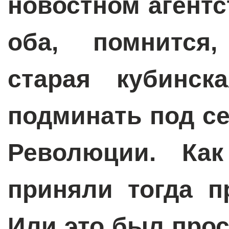
новостном агент
оба, помнится,
старая кубинск
подминать под с
Революции. Ка
приняли тогда п
Или это был про