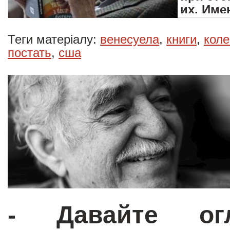
их. Име
собстве
Теги матеріалу:
венесуела
,
книги
,
коле
постать
,
сша
- Давайте ог