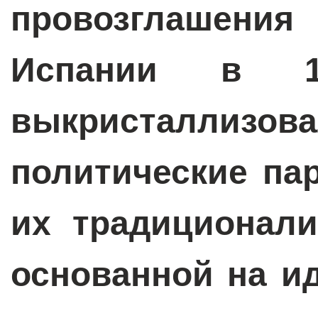
провозглашения
Испании в 1
выкристалл
политические па
их традиционали
основанной на и