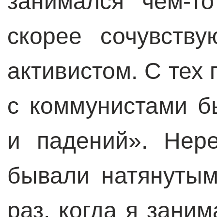
занимался чем-т
скорее сочувств
активистом. С тех
с коммунистами б
и падений». Нер
бывали натянутым
раз, когда я зани