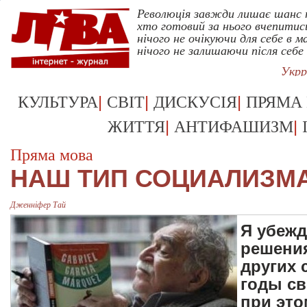
Революція завжди лишає шанс 
хто готовий за нього вчепитис
нічого не очікуючи для себе в 
нічого не залишаючи після себе
Укрр
|
|
|
КУЛЬТУРА
СВІТ
ДИСКУСІЯ
ПРЯМА
|
|
ЖИТТЯ
АНТИФАШИЗМ
Пряма мова
НАШ ТИП СОЦИАЛИЗМ
Дженнiфер Тай
Я убежд
решени
других 
годы св
при это