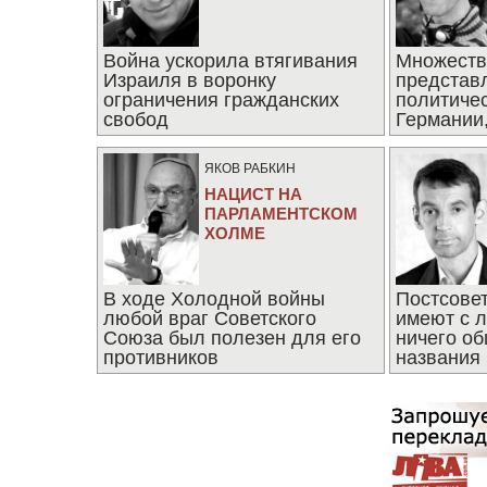
Война ускорила втягивания
Множеств
Израиля в воронку
представ
ограничения гражданских
политиче
свобод
Германии,
последни
ЯКОВ РАБКИН
НАЦИСТ НА
ПАРЛАМЕНТСКОМ
ХОЛМЕ
В ходе Холодной войны
Постсове
любой враг Советского
имеют с 
Союза был полезен для его
ничего об
противников
названия