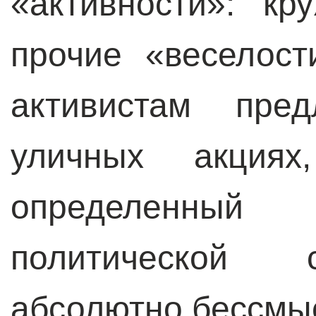
«активности»: кр
прочие «веселос
активистам пред
уличных акция
определенны
политической с
абсолютно бессмыс