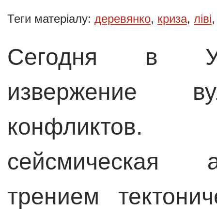
Теги матеріалу:
деревянко
,
криза
,
ліві
Сегодня в Ук
извержение ву
конфликтов.
сейсмическая а
трением тектони