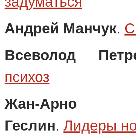
задуматься
Андрей Манчук
.
C
Всеволод Петр
психоз
Жан-Арно 
Геслин
.
Лидеры но