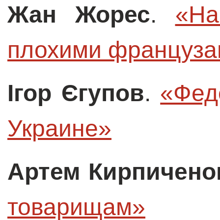
Жан Жорес
.
«На
плохими француза
Ігор Єгупов
.
«Фед
Украине»
Артем Кирпичено
товарищам»