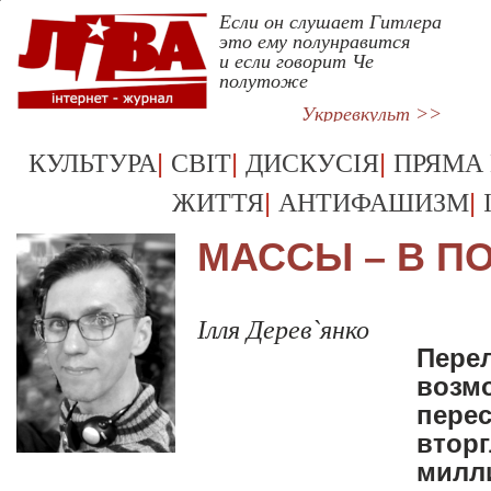
Если он слушает Гитлера
это ему полунравится
и если говорит Че
полутоже
Укрревкульт >>
|
|
|
КУЛЬТУРА
СВІТ
ДИСКУСІЯ
ПРЯМА
|
|
ЖИТТЯ
АНТИФАШИЗМ
МАССЫ – В П
Ілля Дерев`янко
Пере
возмо
перес
вторг
милл