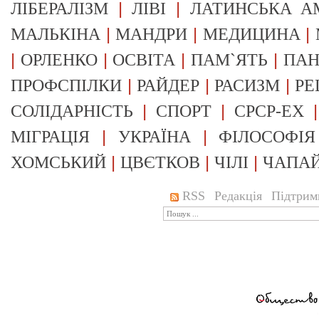
|
|
ЛІБЕРАЛІЗМ
ЛІВІ
ЛАТИНСЬКА А
|
|
|
МАЛЬКІНА
МАНДРИ
МЕДИЦИНА
|
|
|
|
ОРЛЕНКО
ОСВІТА
ПАМ`ЯТЬ
ПА
|
|
|
ПРОФСПІЛКИ
РАЙДЕР
РАСИЗМ
РЕ
|
|
СОЛІДАРНІСТЬ
СПОРТ
СРСР-EX
|
|
МІГРАЦІЯ
УКРАЇНА
ФІЛОСОФІЯ
|
|
|
ХОМСЬКИЙ
ЦВЄТКОВ
ЧІЛІ
ЧАПА
RSS
Редакція
Підтрим