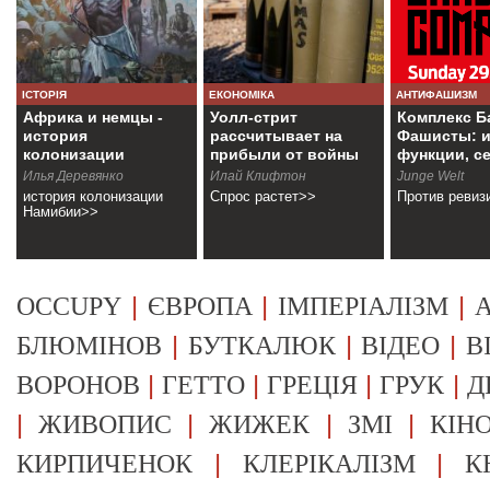
ІСТОРІЯ
ЕКОНОМІКА
АНТИФАШИЗМ
Африка и немцы -
Уолл-стрит
Комплекс Б
история
рассчитывает на
Фашисты: и
колонизации
прибыли от войны
функции, с
Намибии
Илья Деревянко
Илай Клифтон
Junge Welt
история колонизации
Спрос растет>>
Против ревиз
Намибии>>
|
|
|
OCCUPY
ЄВРОПА
ІМПЕРІАЛІЗМ
А
|
|
|
БЛЮМІНОВ
БУТКАЛЮК
ВІДЕО
В
|
|
|
|
ВОРОНОВ
ГЕТТО
ГРЕЦІЯ
ГРУК
Д
|
|
|
|
ЖИВОПИС
ЖИЖЕК
ЗМІ
КІН
|
|
КИРПИЧЕНОК
КЛЕРІКАЛІЗМ
К