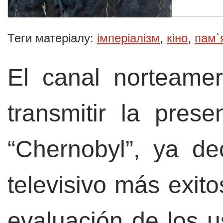
Теги матеріалу:
імперіалізм
,
кіно
,
пам`
El canal norteame
transmitir la prese
“Chernobyl”, ya d
televisivo más exito
evaluación de los us