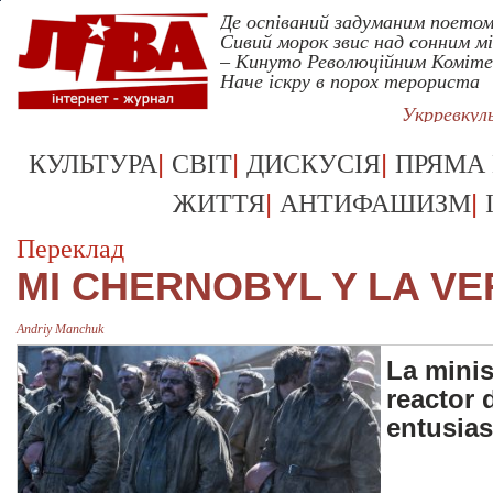
Де оспіваний задуманим поето
Сивий морок звис над сонним м
– Кинуто Революційним Коміт
Наче іскру в порох терориста
Укрревкул
|
|
|
КУЛЬТУРА
СВІТ
ДИСКУСІЯ
ПРЯМА
|
|
ЖИТТЯ
АНТИФАШИЗМ
Переклад
MI CHERNOBYL Y LA VE
Andriy Manchuk
La minis
reactor 
entusias