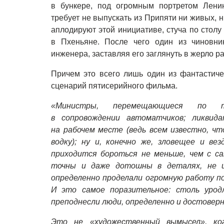
в бункере, под огромным портретом Лени
требует не выпускать из Припяти ни живых, 
аплодируют этой инициативе, стуча по столу
в Пхеньяне. После чего один из чиновни
инженера, заставляя его заглянуть в жерло р
Причем это всего лишь один из фантастиче
сценарий пятисерийного фильма.
«Министры, перемещающиеся по те
в сопровождении автоматчиков; ликвид
на рабочем месте (ведь всем известно, ч
водку); ну и, конечно же, зловещее и в
приходится бороться не меньше, чем с с
точны и даже дотошны в деталях, не и
определенно проделали огромную работу по
И это самое поразительное: столь урод
преподнесли люди, определенно и достоверн
Это не «художественный вымысел», ко