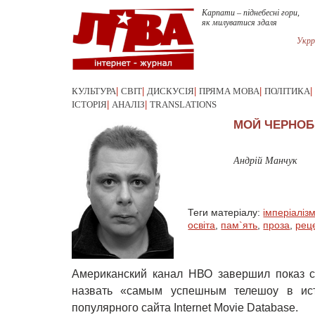
Карпати – піднебесні гори,
як милуватися здаля
Укрр
КУЛЬТУРА
|
СВІТ
|
ДИСКУСІЯ
|
ПРЯМА МОВА
|
ПОЛІТИКА
|
ІСТОРІЯ
|
АНАЛІЗ
|
TRANSLATIONS
МОЙ ЧЕРНОБ
Андрій Манчук
Теги матеріалу:
імперіаліз
освіта
,
пам`ять
,
проза
,
рец
Американский канал НВО завершил показ с
назвать «самым успешным телешоу в ист
популярного сайта Internet Movie Database.