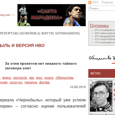
RSS
Редакція
евкульт >>
Підтримка
BTC: bc1qu5fqdlu8zd
РЕПОРТАЖ
|
ЕКОНОМІКА
|
ЖИТТЯ
|
АНТИФАШИЗМ
|
BCH: qp87gcztla4lpzq
BTG: btg1qgeq82g7ef
ETH: 0xe51FF8F0D4d
LTC: ltc1q3vrqe8tyzc
ЫЛЬ И ВЕРСИЯ НВО
За этим проектом нет никакого тайного
заговора элит
ФЕТВА
м
,
відео
,
екологія
,
змі
,
кіно
,
книги
,
лібералізм
,
ензія
,
срср-ex
,
україна
,
фетва
10.06.2019
ериала «Чернобыль», который уже успели
ории» – согласно оценке пользователей