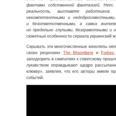
фактами собственной фантазией. Нет: 
реальность, выставляя работников
некомпетентными и недобросовестными,
и безответственными, а самих жител
но предельно глупыми, безграмотными и 
сюжетные особенности сериала украинский ж
Скрывать эти многочисленные киноляпы нель
своих рецензиях
The Bloomberg
и
Forbes
заподозрить в симпатиях к советскому прош
лукавством оправдывают щедро рассыпанн
клюкву
»
, заявляя, что его авторы имели п
событий.