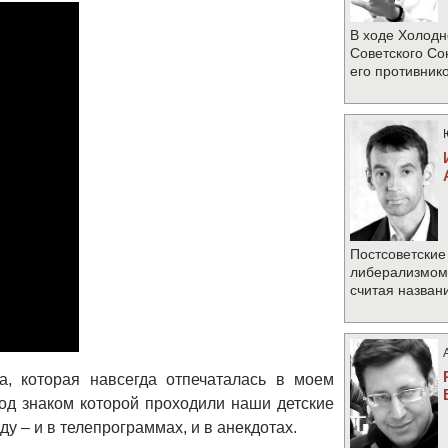
В ходе Холодн
Советского Со
его противник
Постсоветские
либерализмом 
считая назван
, которая навсегда отпечаталась в моем
од знаком которой проходили наши детские
ду – и в телепрограммах, и в анекдотах.