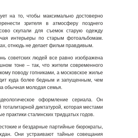
ует на то, чтобы максимально достоверно
еренести зрителя в атмосферу позднего
сово скупали для съемок старую одежду
учая интерьеры по старым фотоальбомам.
тах, отнюдь не делает фильм правдивым.
знь советских людей все равно изображена
ном тоне – так, что жители современного
ому поводу гопниками, а московское жилье
дит куда более бедным и запущенным, чем
ла обычная молодая семья.
деологическое оформление сериала. Он
 тоталитарной диктатурой, которая местами
ые практики сталинских тридцатых годов.
стокие и бездарные партийные бюрократы,
ждан. Они устраивают тайные совещания