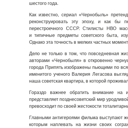
шестого года.
Как известно, сериал «Чернобыль» претенд
реконструировать эту эпоху, и как бы п
перестроечного СССР. Стилисты НВО мас
и типичные предметы советского быта, из
Однако эта точность в мелких частных момен
Дело не только в том, что повседневная жи
авторами «Чернобыля» в откровенно чернуш
города Припять изображены пьющими по всяк
именитого ученого Валерия Легасова выгля
наша советская квартира, в которой прожива
Гораздо важнее обратить внимание на и
представляет позднесоветский мир уродливой
превосходит по своей жестокости тоталитарн
Главными антигероями фильма выступают же
которым наплевать на жизни своих согра