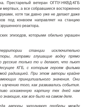
на. Престарелый ветеран ОГПУ-НКВД-КГБ
ни мертвых, а все собравшиеся восторженно
 руками, хотя так давно уже не делают даже
ков под конвоем направляет на станцию
азрушенного реактора.
ских эпизодов, которыми обильно украшен
рритории станции исключительно
аторы, литрами глушащие водку прямо
то русские только то и делают, что пьют
ездесущее КГБ, с которым героям фильма
амой радиацией. При этом авторы крайне
меющих принципиального значения. Они
 изучению того, как развивались события.
ливо искаженную картину тех дней нам
о знающие, как все было на самом деле.
гда авторы заполняют пробелы между