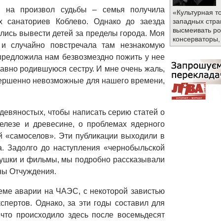
с на произвол судьбы – семья получила
«Культурная т
х санаториев Коблево. Однако до заезда
западных стра
высмеивать ро
ались вывести детей за пределы города. Моя
консерваторы,
 и случайно повстречала там незнакомую
предложила нам безвозмездно пожить у нее
авно родившуюся сестру. И мне очень жаль,
вершенно невозможные для нашего времени,
девяностых, чтобы написать серию статей о
елезе и древесине, о проблемах ядерного
й «самоселов». Эти публикации выходили в
а. Задолго до наступления «чернобыльской
рушки и фильмы, мы подробно рассказывали
ны Отчуждения.
теме аварии на ЧАЭС, с некоторой завистью
спертов. Однако, за эти годы составил для
 что происходило здесь после восемьдесят