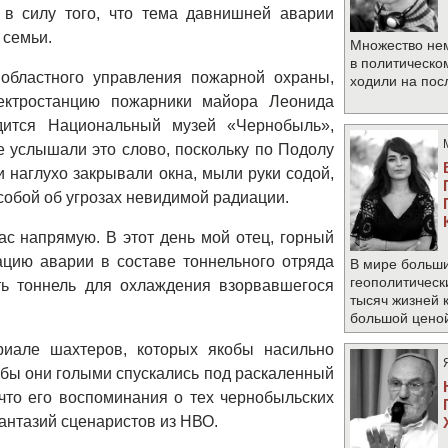
в силу того, что тема давнишней аварии
 семьи.
Множество не
в политическо
областного управления пожарной охраны,
ходили на по
ектростанцию пожарники майора Леонида
дится Национальный музей «Чернобыль»,
ые услышали это слово, поскольку по Подолу
 наглухо закрывали окна, мыли руки содой,
собой об угрозах невидимой радиации.
ас напрямую. В этот день мой отец, горный
ацию аварии в составе тоннельного отряда
В мире больши
геополитическ
ь тоннель для охлаждения взорвавшегося
тысяч жизней 
большой цено
иале шахтеров, которых якобы насильно
обы они голыми спускались под раскаленный
 что его воспоминания о тех чернобыльских
антазий сценаристов из НВО.