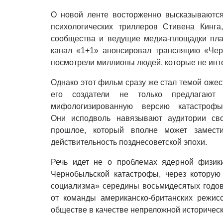
О новой ленте восторженно высказываются
психологических триллеров Стивена Кинга
сообщества и ведущие медиа-площадки пла
канал «1+1» анонсировал трансляцию «Чер
посмотрели миллионы людей, которые не инт
Однако этот фильм сразу же стал темой ожес
его создатели не только предлагают
мифологизированную версию катастроф
Они исподволь навязывают аудитории сво
прошлое, который вполне может замест
действительность позднесоветской эпохи.
Речь идет не о проблемах ядерной физики
Чернобыльской катастрофы, через которую 
социализма» середины восьмидесятых годов
от команды американско-британских режис
обществе в качестве непреложной историчес