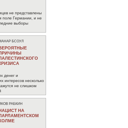
мцев не представлены
м поле Германии, и не
следние выборы
МАНАР БСОУЛ
ВЕРОЯТНЫЕ
ПРИЧИНЫ
ПАЛЕСТИНСКОГО
КРИЗИСА
х денег и
их интересов несколько
кажутся не слишком
й
ЯКОВ РАБКИН
НАЦИСТ НА
ПАРЛАМЕНТСКОМ
ХОЛМЕ