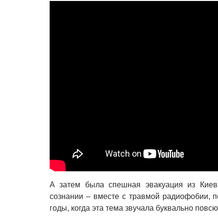
А затем была спешная эвакуация из Киева
сознании – вместе с травмой радиофобии, п
годы, когда эта тема звучала буквально повсю