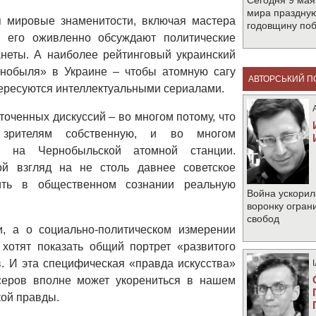
Сегодня 9 мая
мира праздную
 мировые знаменитости, включая мастера
годовщину по
, его оживленно обсуждают политические
неты. А наиболее рейтинговый украинский
нобыля» в Украине – чтобы атомную сагу
АВТОРСЬКИЙ П
ересуются интеллектуальными сериалами.
точенных дискуссий – во многом потому, что
 зрителям собственную, и во многом
ы на Чернобыльской атомной станции.
й взгляд на не столь давнее советское
ить в общественном сознании реальную
Война ускорил
воронку огран
свобод
, а о социально-политическом измерении
хотят показать общий портрет «развитого
. И эта специфическая «правда искусства»
серов вполне может укорениться в нашем
кой правды.