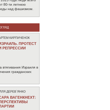
 2025 года люди всего
т 80-ти летнюю
беды над фашизмом.
ОГЛЯД
АРТЕМ КИРПИЧЕНОК
ИЗРАИЛЬ. ПРОТЕСТ
И РЕПРЕССИИ
а втягивания Израиля в
ичения гражданских
IЛЛЯ ДЕРЕВ`ЯНКО
САРА ВАГЕНКНЕХТ:
ПЕРСПЕКТИВЫ
ПАРТИИ