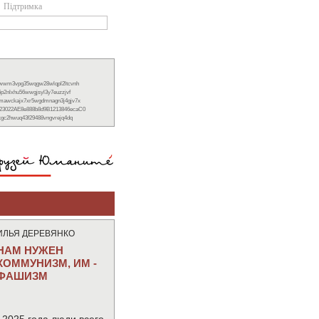
Підтримка
xwwm3vpg35wqgw28wlqpl2ltcvnh
6p2nlxhu56wwgjsyl3y7euzzjvf
nmawckajx7xr5wgdmnagn3j4gjv7x
23022AE8e888b8d9B1213846ecaC0
ckgc2hwuq43f29488vngvrejq4dq
ИЛЬЯ ДЕРЕВЯНКО
НАМ НУЖЕН
КОММУНИЗМ, ИМ -
ФАШИЗМ