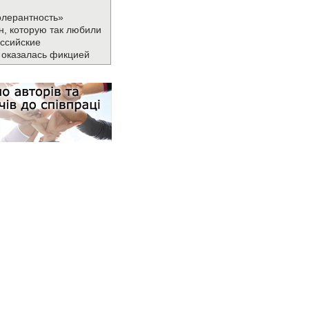
олерантность»
н, которую так любили
ссийские
 оказалась фикцией