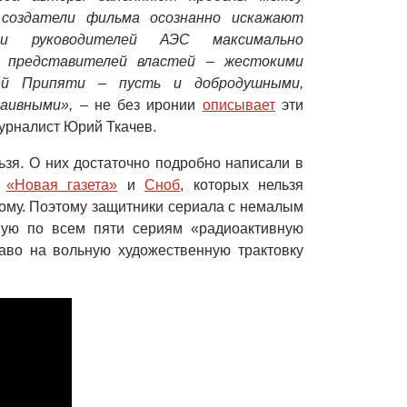
создатели фильма осознанно искажают
 и руководителей АЭС максимально
 представителей властей – жестокими
ей Припяти – пусть и добродушными,
наивными»,
– не без иронии
описывает
эти
урналист Юрий Ткачев.
зя. О них достаточно подробно написали в
,
«Новая газета»
и
Сноб
, которых нельзя
лому. Поэтому защитники сериала с немалым
ую по всем пяти сериям «радиоактивную
раво на вольную художественную трактовку