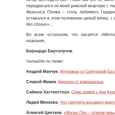
передвигался по моей римской квартире с пе
Франсиса Понжа – столь любимого Годаром
оставался в этом положении целый вечер, с 
des
choses»...
Во
всем остальном, что касается «Мечта
названия.
Бернардо Бертолуччи
Читайте по теме:
Андрей Манчук
.
Интервью со Светланой Бас
Славой Жижек
.
Киногид от извращенца
Саймон Хаттенстоун
.
Семь рюмок с Аки Кау
Лидия Михеева
.
Что смотреть восьмого март
Алексей Цветков
.
«Жизнь Пи» – атеизм нев