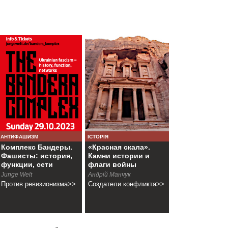
АНТИФАШИЗМ
ІСТОРІЯ
Комплекс Бандеры.
«Красная скала».
Фашисты: история,
Камни истории и
функции, сети
флаги войны
Junge Welt
Андрій Манчук
Против ревизионизма>>
Создатели конфликта>>