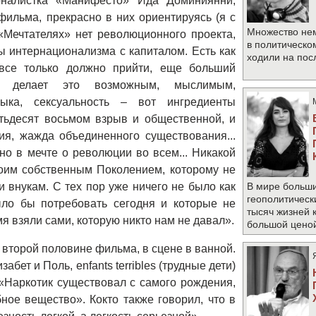
налистка «Манифесто» Ида Доминиянни,
ильма, прекрасно в них ориентируясь (я с
Множество не
Мечтателях» нет революционного проекта,
в политическо
бы интернационализма с капиталом. Есть как
ходили на по
 все только должно прийти, еще больший
с» делает это возможным, мыслимым,
зыка, сексуальность – вот ингредиенты
тьдесят восьмом взрыв и общественной, и
ия, жажда объединенного существования...
но в мечте о революции во всем... Никакой
воим собственным Поколением, которому не
и внукам. С тех пор уже ничего не было как
В мире больши
геополитическ
ыло бы потребовать сегодня и которые не
тысяч жизней 
я взяли сами, которую никто нам не давал».
большой цено
 второй половине фильма, в сцене в ванной.
изабет и Поль,
enfants
terribles
(трудные дети)
 «Наркотик существовал с самого рождения,
ное вещество». Кокто также говорил, что в