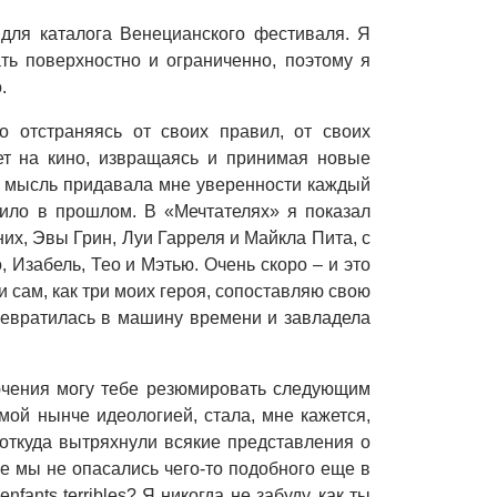
 для каталога Венецианского фестиваля. Я
ать поверхностно и ограниченно, поэтому я
.
 отстраняясь от своих правил, от своих
ает на кино, извращаясь и принимая новые
та мысль придавала мне уверенности каждый
дило в прошлом. В «Мечтателях» я показал
их, Эвы Грин, Луи Гарреля и Майкла Пита, с
 Изабель, Тео и Мэтью. Очень скоро – и это
и сам, как три моих героя, сопоставляю свою
ревратилась в машину времени и завладела
лючения могу тебе резюмировать следующим
мой нынче идеологией, стала, мне кажется,
откуда вытряхнули всякие представления о
ве мы не опасались чего-то подобного еще в
enfants
terribles
? Я никогда не забуду, как ты