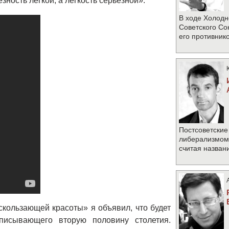
зность легкой, а легкость серьезной».
В ходе Холодн
Советского Со
его противник
Постсоветские
либерализмом 
считая назван
скользающей красоты» я объявил, что будет
описывающего вторую половину столетия.