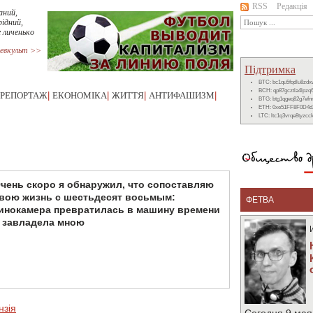
RSS
Редакція
аний,
ідний,
 личенько
евкульт >>
Підтримка
BTC: bc1qu5fqdlu8zd
BCH: qp87gcztla4lpzq
РЕПОРТАЖ
|
ЕКОНОМІКА
|
ЖИТТЯ
|
АНТИФАШИЗМ
|
BTG: btg1qgeq82g7ef
ETH: 0xe51FF8F0D4d
LTC: ltc1q3vrqe8tyzc
чень скоро я обнаружил, что сопоставляю
вою жизнь с шестьдесят восьмым:
ФЕТВА
инокамера превратилась в машину времени
 завладела мною
нзія