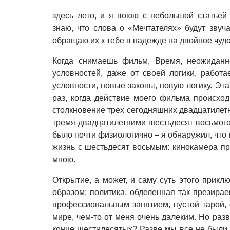
здесь лето, и я воюю с небольшой статьей
знаю, что слова о «Мечтателях» будут звуч
обращаю их к тебе в надежде на двойное чудо
Когда снимаешь фильм, Время, неожиданно
условностей, даже от своей логики, работ
условности, новые законы, новую логику. Э
раз, когда действие моего фильма происхо
столкновение трех сегодняшних двадцатилетн
тремя двадцатилетними шестьдесят восьмого,
было почти физиологично – я обнаружил, что 
жизнь с шестьдесят восьмым: кинокамера п
мною.
Открытие, а может, и саму суть этого прик
образом: политика, обделенная так презирае
профессиональным занятием, пустой тарой, 
мире, чем-то от меня очень далеким. Но раз
конце шестидесятых? Разве мы все не были