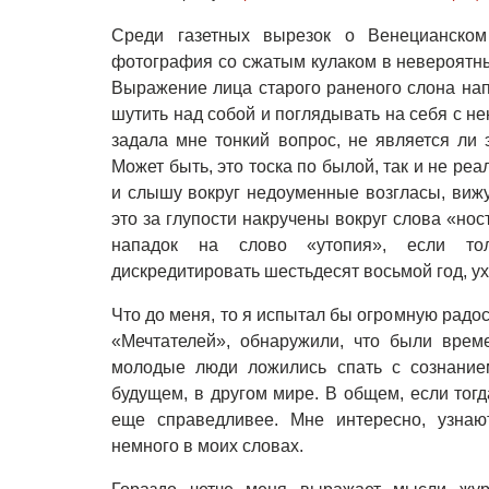
C
реди газетных вырезок о Венецианском
фотография со сжатым кулаком в невероятны
Выражение лица старого раненого слона нап
шутить над собой и поглядывать на себя с н
задала мне тонкий вопрос, не является ли э
Может быть, это тоска по былой, так и не ре
и слышу вокруг недоуменные возгласы, вижу
это за глупости накручены вокруг слова «но
нападок на слово «утопия», если тол
дискредитировать шестьдесят восьмой год, у
Что до меня, то я испытал бы огромную радо
«Мечтателей», обнаружили, что были време
молодые люди ложились спать с сознанием
будущем, в другом мире. В общем, если тогд
еще справедливее. Мне интересно, узнаю
немного в моих словах.