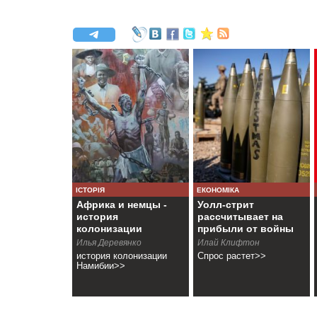
ІСТОРІЯ
ЕКОНОМІКА
Африка и немцы -
Уолл-стрит
история
рассчитывает на
колонизации
прибыли от войны
Намибии
Илья Деревянко
Илай Клифтон
история колонизации
Спрос растет>>
Намибии>>