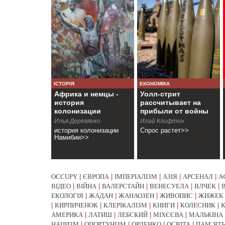
ІСТОРІЯ
ЕКОНОМІКА
Африка и немцы -
Уолл-стрит
история
рассчитывает на
колонизации
прибыли от войны
Намибии
Илья Деревянко
Илай Клифтон
история колонизации
Спрос растет>>
Намибии>>
OCCUPY
|
ЄВРОПА
|
ІМПЕРІАЛІЗМ
|
АЗІЯ
|
АРСЕНАЛ
|
А
ВІДЕО
|
ВІЙНА
|
ВАЛЕРСТАЙН
|
ВЕНЕСУЕЛА
|
ВЛЧЕК
|
ЕКОЛОГІЯ
|
ЖАДАН
|
ЖАНАОЗЕН
|
ЖИВОПИС
|
ЖИЖЕК
|
КИРПИЧЕНОК
|
КЛЕРІКАЛІЗМ
|
КНИГИ
|
КОЛЕСНИК
|
АМЕРИКА
|
ЛАТИШ
|
ЛЕБСКИЙ
|
МІХЄЄВА
|
МАЛЬКІНА
НАЦИЗМ
|
ОПОРТУНІЗМ
|
ОРЛЕНКО
|
ОСВІТА
|
ПАМ`ЯТЬ