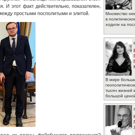
. И этот факт действительно, показателен,
между простыми посполитыми и элитой.
Множество не
в политическо
ходили на по
В мире больши
геополитическ
тысяч жизней 
большой цено