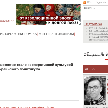
RSS
Редакція
евкульт >>
Підтримка
BTC: bc1qu5fqdlu8zd
BCH: qp87gcztla4lpzq
РЕПОРТАЖ
|
ЕКОНОМІКА
|
ЖИТТЯ
|
АНТИФАШИЗМ
|
BTG: btg1qgeq82g7ef
ETH: 0xe51FF8F0D4d
LTC: ltc1q3vrqe8tyzc
анжество стало корпоративной культурой
краинского политикума
ФЕТВА
а
,
політики
,
срср-ex
,
україна
,
фото