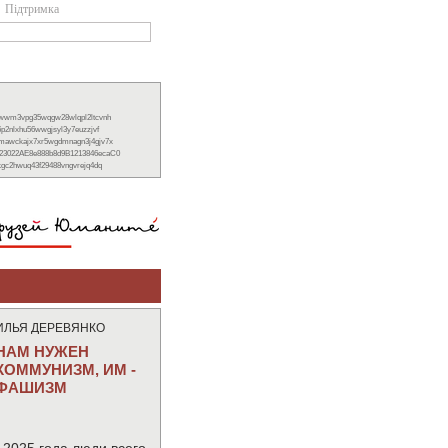
Підтримка
xwwm3vpg35wqgw28wlqpl2ltcvnh
6p2nlxhu56wwgjsyl3y7euzzjvf
nmawckajx7xr5wgdmnagn3j4gjv7x
23022AE8e888b8d9B1213846ecaC0
ckgc2hwuq43f29488vngvrejq4dq
ИЛЬЯ ДЕРЕВЯНКО
НАМ НУЖЕН
КОММУНИЗМ, ИМ -
ФАШИЗМ