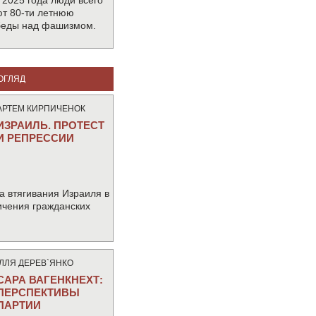
 2025 года люди всего
т 80-ти летнюю
беды над фашизмом.
ОГЛЯД
АРТЕМ КИРПИЧЕНОК
ИЗРАИЛЬ. ПРОТЕСТ
И РЕПРЕССИИ
а втягивания Израиля в
ичения гражданских
IЛЛЯ ДЕРЕВ`ЯНКО
САРА ВАГЕНКНЕХТ:
ПЕРСПЕКТИВЫ
ПАРТИИ