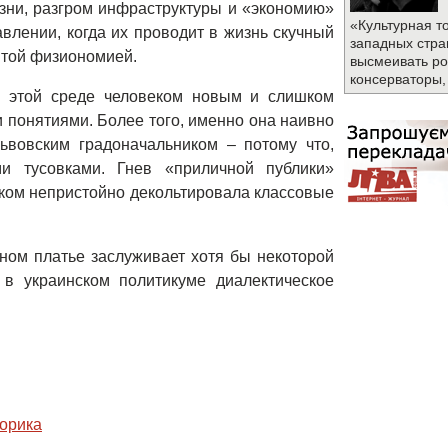
зни, разгром инфраструктуры и «экономию»
«Культурная т
лении, когда их проводит в жизнь скучный
западных стра
ятой физиономией.
высмеивать ро
консерваторы,
в этой среде человеком новым и слишком
 понятиями. Более того, именно она наивно
вовским градоначальником – потому что,
и тусовками. Гнев «приличной публики»
шком непристойно декольтировала классовые
ном платье заслуживает хотя бы некоторой
в украинском политикуме диалектическое
торика