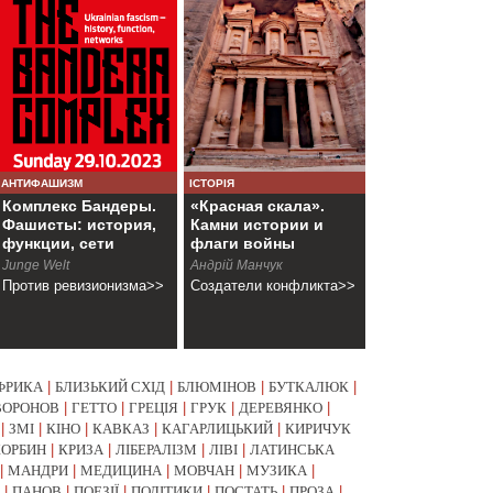
АНТИФАШИЗМ
ІСТОРІЯ
Комплекс Бандеры.
«Красная скала».
Фашисты: история,
Камни истории и
функции, сети
флаги войны
Junge Welt
Андрій Манчук
Против ревизионизма>>
Создатели конфликта>>
ФРИКА
|
БЛИЗЬКИЙ СХІД
|
БЛЮМІНОВ
|
БУТКАЛЮК
|
ВОРОНОВ
|
ГЕТТО
|
ГРЕЦІЯ
|
ГРУК
|
ДЕРЕВЯНКО
|
|
ЗМІ
|
КІНО
|
КАВКАЗ
|
КАГАРЛИЦЬКИЙ
|
КИРИЧУК
КОРБИН
|
КРИЗА
|
ЛІБЕРАЛІЗМ
|
ЛІВІ
|
ЛАТИНСЬКА
|
МАНДРИ
|
МЕДИЦИНА
|
МОВЧАН
|
МУЗИКА
|
|
ПАНОВ
|
ПОЕЗІЇ
|
ПОЛІТИКИ
|
ПОСТАТЬ
|
ПРОЗА
|