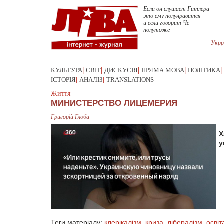
Если он слушает Гитлера
это ему полунравится
и если говорит Че
полутоже
Укрр
КУЛЬТУРА
|
СВІТ
|
ДИСКУСІЯ
|
ПРЯМА МОВА
|
ПОЛІТИКА
|
ІСТОРІЯ
|
АНАЛІЗ
|
TRANSLATIONS
Життя
МИНИСТЕРСТВО ЛИЦЕМЕРИЯ
Григорій Глоба
Х
у
Теги матеріалу:
клерікалізм
,
криза
,
лібералізм
,
освіт