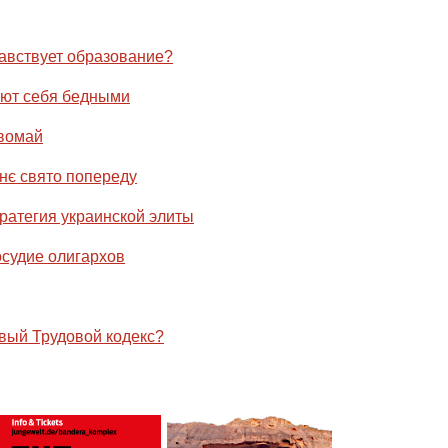
авствует образование?
ают себя бедными
вомай
нє свято попереду
ратегия украинской элиты
осудие олигархов
овый Трудовой кодекс?