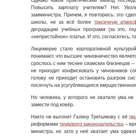
Однако какой практический вывод послед
Повысить зарплату учителям? Нет. Уво
замминистра. Причем, я повторюсь: это сдел
школы, не за всё более
токсичную атмос
деградацию учебных программ (за это, по
«непристойное» платье. И это, согласитесь, 
Лицемерие стало корпоративной культурой
понимают, что высшее чиновничество являетс
срослось с ним теснее сиамских близнецов – 
не приходит конфисковать у чиновников с
голову не приходит остановить разгром сис
посягнуть на усугубляющееся имущественное
Но человека, у которого не хватило ума не
замести под ковёр.
Никто не выгонит Галину Третьякову с её
лю
реформами
трудового законодательства
– вр
министра, но зато у неё хватает ума одева