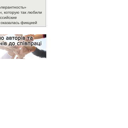
олерантность»
н, которую так любили
ссийские
 оказалась фикцией