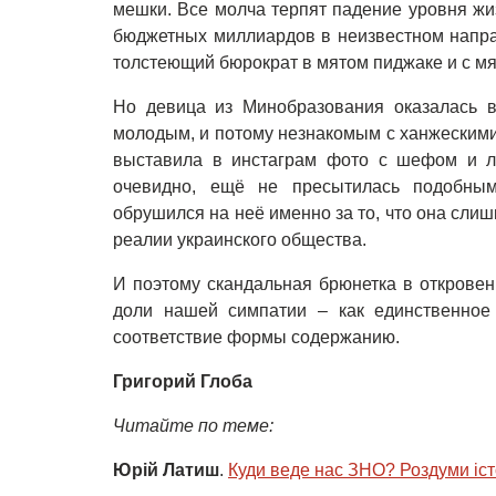
мешки. Все молча терпят падение уровня жи
бюджетных миллиардов в неизвестном направ
толстеющий бюрократ в мятом пиджаке и с м
Но девица из Минобразования оказалась 
молодым, и потому незнакомым с ханжескими
выставила в инстаграм фото с шефом и ль
очевидно, ещё не пресытилась подобным
обрушился на неё именно за то, что она сли
реалии украинского общества.
И поэтому скандальная брюнетка в откровен
доли нашей симпатии – как единственное 
соответствие формы содержанию.
Григорий Глоба
Читайте по теме:
Юрій Латиш
.
Куди веде нас ЗНО? Роздуми іс