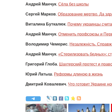
Андрей Манчук
.
Сёла без школы
Сергей Марков
.
Образование мертво. Да здр
Виталина Буткалюк
.
Почему украинцы счит
Андрей Манчук
.
Отменить профсоюзы и Пер
Володимир Чемерис
.
Незалежність. Справж
Андрей Манчук
.
«Стерилизовать бедных»: ст
Григорий Глоба
.
Шахтерский протест и прав
Юрий Латыш
.
Реформы длиною в жизнь
Дмитрий Ковалевич
.
Что готовит Украине н