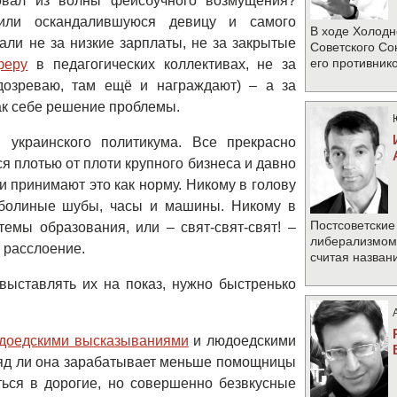
овал из волны фейсбучного возмущения?
лили оскандалившуюся девицу и самого
В ходе Холодн
али не за низкие зарплаты, не за закрытые
Советского Со
его противник
феру
в педагогических коллективах, не за
дозреваю, там ещё и награждают) – а за
так себе решение проблемы.
 украинского политикума. Все прекрасно
я плотью от плоти крупного бизнеса и давно
и принимают это как норму. Никому в голову
оболиные шубы, часы и машины. Никому в
Постсоветские
темы образования, или – свят-свят-свят! –
либерализмом 
 расслоение.
считая назван
 выставлять их на показ, нужно быстренько
доедскими высказываниями
и людоедскими
яд ли она зарабатывает меньше помощницы
ться в дорогие, но совершенно безвкусные