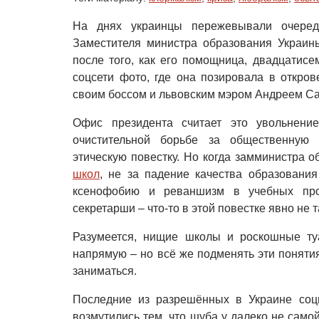
На днях украинцы пережевывали очередн
Заместителя министра образования Украин
после того, как его помощница, двадцатисе
соцсети фото, где она позировала в откро
своим боссом и львовским мэром Андреем С
Офис президента считает это увольнени
очистительной борьбе за общественную 
этическую повестку. Но когда замминистра 
школ
, не за падение качества образовани
ксенофобию и реваншизм в учебных про
секретарши – что-то в этой повестке явно не т
Разумеется, нищие школы и роскошные ту
напрямую – но всё же подменять эти понятия
заниматься.
Последние из разрешённых в Украине соц
возмутились тем, что шуба у далеко не сам