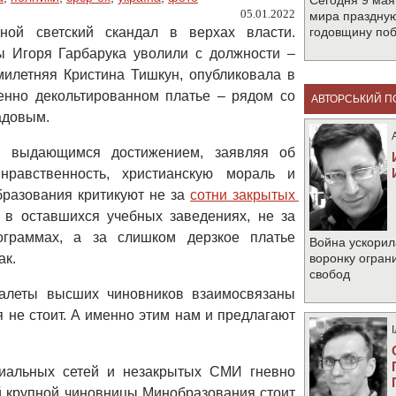
Сегодня 9 мая
05.01.2022
мира праздную
ой светский скандал в верхах власти.
годовщину по
ы Игоря Гарбарука уволили с должности –
милетняя Кристина Тишкун, опубликовала в
венно декольтированном платье – рядом со
АВТОРСЬКИЙ П
адовым.
е выдающимся достижением, заявляя об
нравственность, христианскую мораль и
образования критикуют не за
сотни закрытых 
я в оставшихся учебных заведениях, не за
граммах, а за слишком дерзкое платье
Война ускорил
ак.
воронку огран
свобод
алеты высших чиновников взаимосвязаны
 не стоит. А именно этим нам и предлагают
иальных сетей и незакрытых СМИ гневно
ой крупной чиновницы Минобразования стоит