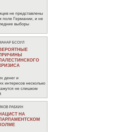
мцев не представлены
м поле Германии, и не
следние выборы
МАНАР БСОУЛ
ВЕРОЯТНЫЕ
ПРИЧИНЫ
ПАЛЕСТИНСКОГО
КРИЗИСА
х денег и
их интересов несколько
кажутся не слишком
й
ЯКОВ РАБКИН
НАЦИСТ НА
ПАРЛАМЕНТСКОМ
ХОЛМЕ