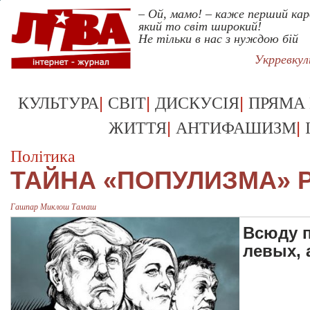
– Ой, мамо! – каже перший кар
який то світ широкий!
Не тільки в нас з нуждою бій
Укрревку
|
|
|
КУЛЬТУРА
СВІТ
ДИСКУСІЯ
ПРЯМА
|
|
ЖИТТЯ
АНТИФАШИЗМ
Політика
ТАЙНА «ПОПУЛИЗМА» 
Гашпар Миклош Тамаш
Всюду 
левых, 