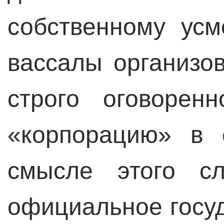
собственному ус
вассалы организо
строго оговорен
«корпорацию» в 
смысле этого сл
официальное госуд