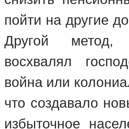
пойти на другие д
Другой метод, 
восхвалял господ
война или колониа
что создавало но
избыточное насел