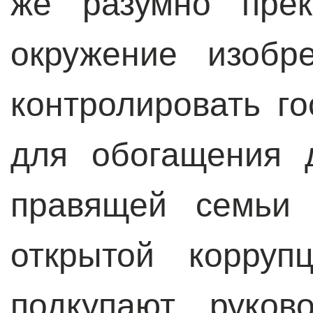
же разумно прек
окружение изобр
контролировать г
для обогащения 
правящей семьи 
открытой корруп
подкупают руков