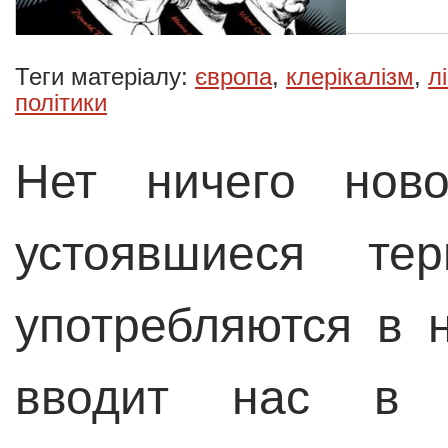
Теги матеріалу:
європа
,
клерікалізм
,
л
політики
Нет ничего нов
устоявшиеся те
употребляются в 
вводит нас в з