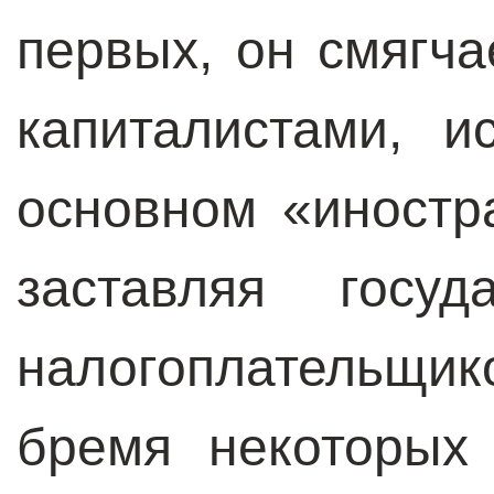
первых, он смягч
капиталистами, и
основном «иностр
заставляя госу
налогоплательщи
бремя некоторых