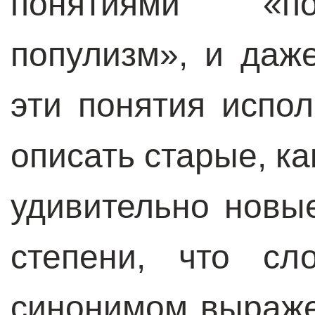
понятиями «по
популизм», и даж
эти понятия испол
описать старые, как
удивительно новы
степени, что сл
синонимом выраже