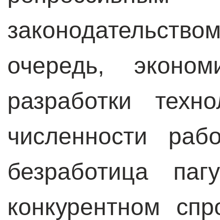
законодательст
очередь, эконом
разработки техн
численности раб
безработица паг
конкурентном сп