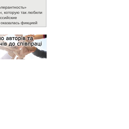
олерантность»
н, которую так любили
ссийские
 оказалась фикцией