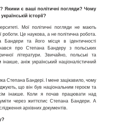
? Якими є ваші політичні погляди? Чому
українській історії?
рситеті. Мої політичні погляди не мають
 роботи. Це наукова, а не політична робота.
а Бандери та його місця в ідентичності
ізнався про Степана Бандеру з польських
ричної літератури. Звичайно, польські та
 інакше, аніж український націоналістичний
ика Степана Бандері. І мене зацікавило, чому
рджують, що він був національним героєм та
сім інакше. Коли я почав працювати над
зуміти через життєпис Степана Бандери. А
слідження архівних документів.
у?