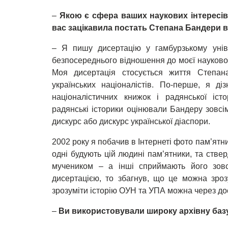
–
Якою є сфера ваших наукових інтересів
вас зацікавила постать Степана Бандери в 
– Я пишу дисертацію у гамбурзькому уніве
безпосереднього відношення до моєї наукової
Моя дисертація стосується життя Степан
українських націоналістів. По-перше, я д
націоналістичних книжок і радянської істо
радянські історики оцінювали Бандеру зовсім
дискурс або дискурс української діаспори.
2002 року я побачив в Інтернеті фото пам’ятн
одні будують цій людині пам’ятники, та стве
мучеником – а інші сприймають його зов
дисертацією, то збагнув, що це можна зро
зрозуміти історію ОУН та УПА можна через до
–
Ви використовували широку архівну баз