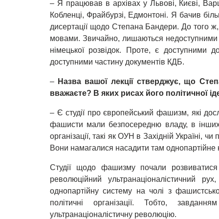
– Я працював в архівах у Львові, Києві, Варш
Кобленці, Фрайбурзі, Едмонтоні. Я бачив біл
дисертації щодо Степана Бандери. До того ж,
мовами. Звичайно, лишаються недоступними д
німецької розвідок. Проте, є доступними д
доступними частину документів КДБ.
–
Назва вашої лекції стверджує, що Сте
вважаєте? В яких рисах його політичної і
– Є студії про європейський фашизм, які дос
фашисти мали безпосередню владу, в інших 
організації, такі як ОУН в Західній Україні, чи
Вони намагалися насадити там однопартійне к
Студії щодо фашизму почали розвиватися
революційний ультранаціоналістичний рух
однопартійну систему на чолі з фашистсько
політичні організації. Тобто, завда
ультранаціоналістичну революцію.