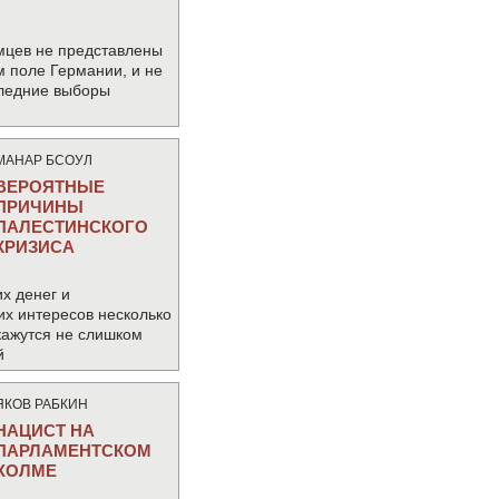
мцев не представлены
м поле Германии, и не
следние выборы
МАНАР БСОУЛ
ВЕРОЯТНЫЕ
ПРИЧИНЫ
ПАЛЕСТИНСКОГО
КРИЗИСА
х денег и
их интересов несколько
кажутся не слишком
й
ЯКОВ РАБКИН
НАЦИСТ НА
ПАРЛАМЕНТСКОМ
ХОЛМЕ