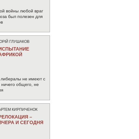
ой войны любой враг
юза был полезен для
ов
ЮРIЙ ГЛУШАКОВ
ИСПЫТАНИЕ
АФРИКОЙ
 либералы не имеют с
ничего общего, не
ия
АРТЕМ КИРПИЧЕНОК
РЕЛОКАЦИЯ –
ВЧЕРА И СЕГОДНЯ