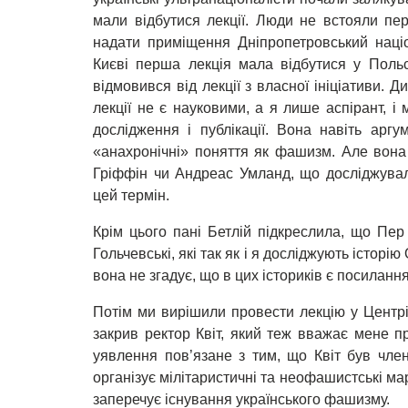
мали відбутися лекції. Люди не встояли пе
надати приміщення Дніпропетровський націо
Києві перша лекція мала відбутися у Поль
відмовився від лекції з власної ініціативи. 
лекції не є науковими, а я лише аспірант, і
дослідження і публікації. Вона навіть арг
«анахронічні» поняття як фашизм. Але вона 
Гріффін чи Андреас Умланд, що досліджува
цей термін.
Крім цього пані Бетлій підкреслила, що Пе
Гольчевські, які так як і я досліджують істор
вона не згадує, що в цих істориків є посилання
Потім ми вирішили провести лекцію у Центрі
закрив ректор Квіт, який теж вважає мене п
уявлення пов’язане з тим, що Квіт був член
організує мілітаристичні та неофашистські марш
заперечує існування українського фашизму.