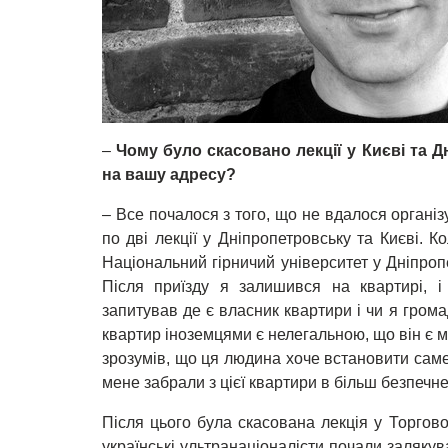
–
Чому бул
о скасован
о лекції у К
иєві та 
на вашу адресу?
– Все почалося з того, що не вдалося організ
по дві лекції у Дніпропетровську та Києві. К
Національний гірничий університет у Дніпроп
Після приїзду я залишився на квартирі, і
запитував де є власник квартири і чи я гром
квартир іноземцями є нелегальною, що він є мі
зрозумів, що ця людина хоче встановити саме 
мене забрали з цієї квартири в більш безпечне
Після цього була скасована лекція у Торгов
українські ультранаціоналісти почали залякув