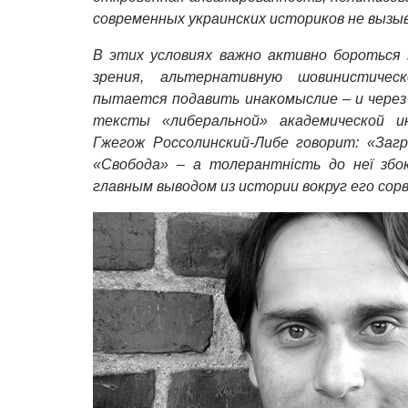
современных украинских историков не вызы
В этих условиях важно активно бороться 
зрения, альтернативную шовинистичес
пытается
подавить инакомыслие – и через
тексты «либеральной» академической и
Гжегож Россолинский-Либе говорит: «Загр
«Свобода» – а толерантність до неї збо
главным выводом из истории вокруг его сор