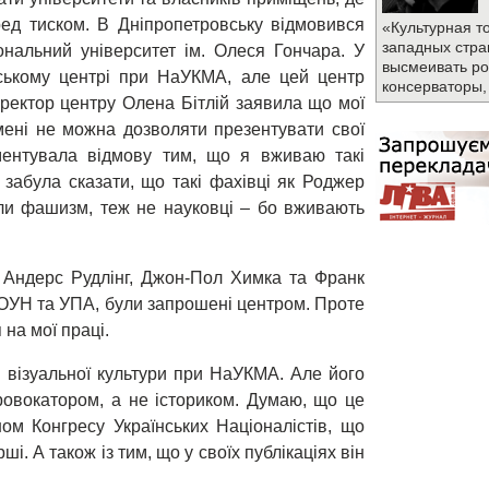
ред тиском. В Дніпропетровську відмовився
«Культурная т
западных стра
нальний університет ім. Олеся Гончара. У
высмеивать ро
ському центрі при НаУКМА, але цей центр
консерваторы,
Директор центру Олена Бітлій заявила що мої
 мені не можна дозволяти презентувати свої
ументувала відмову тим, що я вживаю такі
забула сказати, що такі фахівці як Роджер
ли фашизм, теж не науковці – бо вживають
р Андерс Рудлінг, Джон-Пол Химка та Франк
ію ОУН та УПА, були запрошені центром. Проте
 на мої праці.
 візуальної культури при НаУКМА. Але його
ровокатором, а не істориком. Думаю, що це
ом Конгресу Українських Націоналістів, що
і. А також із тим, що у своїх публікаціях він