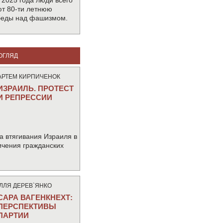
 2025 года люди всего
т 80-ти летнюю
беды над фашизмом.
ОГЛЯД
АРТЕМ КИРПИЧЕНОК
ИЗРАИЛЬ. ПРОТЕСТ
И РЕПРЕССИИ
а втягивания Израиля в
ичения гражданских
IЛЛЯ ДЕРЕВ`ЯНКО
САРА ВАГЕНКНЕХТ:
ПЕРСПЕКТИВЫ
ПАРТИИ