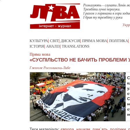
Розказують – слухати Ленін л
Трембіти гучні перегуки.
І разом з горянами в гори ходив
І брав ту трембіту у руки
Укрр
КУЛЬТУРА
|
СВІТ
|
ДИСКУСІЯ
|
ПРЯМА МОВА
|
ПОЛІТИКА
|
ІСТОРІЯ
|
АНАЛІЗ
|
TRANSLATIONS
Пряма мова
«СУСПІЛЬСТВО НЕ БАЧИТЬ ПРОБЛЕМИ
Гжегож Россолински-Либе
С
к
у
с
С
н
с
н
Теги матеріалу:
європа
,
нацизм
,
пам`ять
,
політики
,