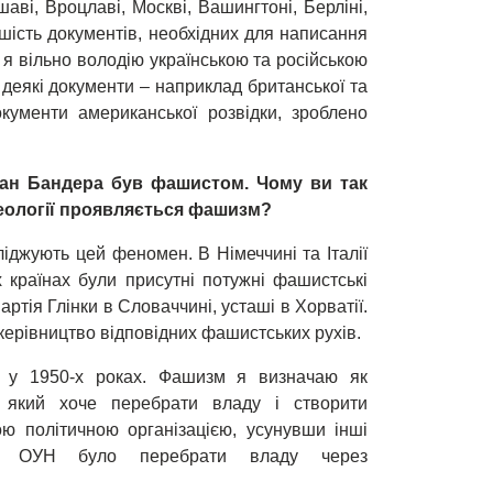
аві, Вроцлаві, Москві, Вашингтоні, Берліні,
ьшість документів, необхідних для написання
 я вільно володію українською та російською
еякі документи – наприклад британської та
окументи американської розвідки, зроблено
пан Бандера був фашистом. Чому ви так
деології проявляється фашизм?
ліджують цей феномен. В Німеччині та Італії
країнах були присутні потужні фашистські
 партія Глінки в Словаччині, усташі в Хорватії.
ерівництво відповідних фашистських рухів.
 у 1950-х роках. Фашизм я визначаю як
, який хоче перебрати владу і створити
ю політичною організацією, усунувши інші
нням ОУН було перебрати владу через