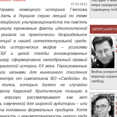
Сегодня 9 мая
07.03.2012
мира праздную
 травли
немецкого историка Гжегожа
годовщину по
 дать в Украине серию лекций по теме
люційного ультранаціоналіста та пам'ять
начила тревожные факты идеологической
АВТОРСЬКИЙ П
указала на практически безраздельное
епций в нашей интеллектуальной среде.
анда исторических мифов – усилиями
СБУ и целой плеяды ангажированных
ьеру, сформировала своеобразный правый
краинской истории ХХ века. Героизованные
Война ускорил
али иконами для нынешнего поколения
воронку огран
спектре от симпатиков ВО «Свобода» до
свобод
» толка, которые далеко не случайно
рону баррикад. Критическую позицию в
ма априори рассматривают как акт
ь озвученной для широкой аудитории – или
на основании формальных придирок. Хотя
анность и некомпетентность целого ряда