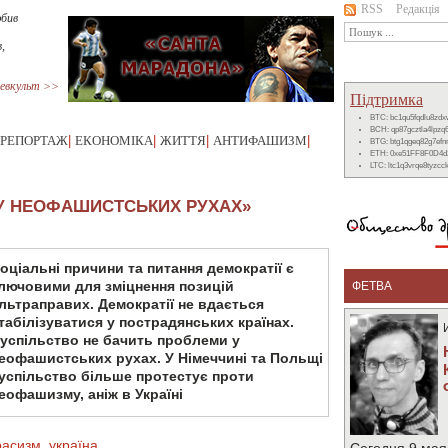
RSS
Редакція
юбив
,
евкульт >>
Підтримка
BTC: bc1qu5fqdlu8zd
BCH: qp87gcztla4lpzq
РЕПОРТАЖ
|
ЕКОНОМІКА
|
ЖИТТЯ
|
АНТИФАШИЗМ
|
BTG: btg1qgeq82g7ef
ETH: 0xe51FF8F0D4d
LTC: ltc1q3vrqe8tyzc
 У НЕОФАШИСТСЬКИХ РУХАХ»
оціальні причини та питання демократії є
лючовими для зміцнення позицій
ФЕТВА
льтраправих. Демократії не вдається
табілізуватися у пострадянських країнах.
успільство не бачить проблеми у
еофашистських рухах. У Німеччині та Польщі
успільство більше протестує проти
еофашизму, аніж в Україні
расизм
,
україна