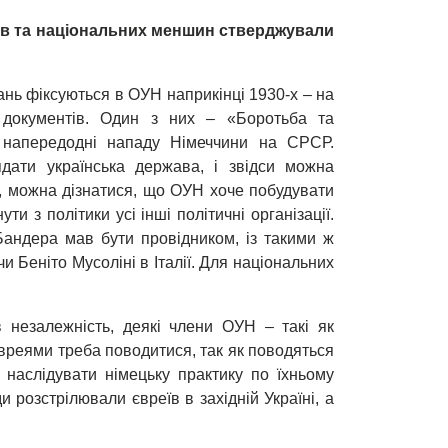
тів та національних меншин стверджували
нь фіксуються в ОУН наприкінці 1930-х – на
а документів. Один з них – «Боротьба та
й напередодні нападу Німеччини на СРСР.
дати українська держава, і звідси можна
а, можна дізнатися, що ОУН хоче побудувати
и з політики усі інші політичні організації.
Бандера мав бути провідником, із такими ж
и Беніто Мусоліні в Італії. Для національних
 незалежність, деякі члени ОУН – такі як
євреями треба поводитися, так як поводяться
і наслідувати німецьку практику по їхньому
 розстрілювали євреїв в західній Україні, а