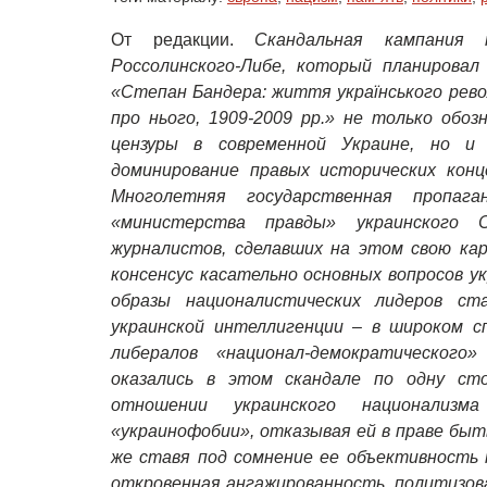
От редакции.
Скандал
ьная кампания
Россолинского-Либе
, который планировал
«Степан Бандера: життя українського рево
про нього, 1909-2009 рр
.»
не только обоз
цензуры в современной Украине, но и 
доминирование правых исторических конц
Многолетняя государственная пропаг
«министерства правды» украинского 
журналистов, сделавших на этом свою кар
консенсус касательно основных вопросов у
образы националистических лидеров ст
украинской интеллигенции – в широком 
либералов «национал-демократического
оказались в этом скандале по одну сто
отношении украинского национализ
«украинофобии», отказывая ей в праве быт
же ставя под сомнение ее объективность 
откровенная ангажированность, политизов