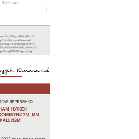
Підтримка
xwwm3vpg35wqgw28wlqpl2ltcvnh
6p2nlxhu56wwgjsyl3y7euzzjvf
nmawckajx7xr5wgdmnagn3j4gjv7x
23022AE8e888b8d9B1213846ecaC0
ckgc2hwuq43f29488vngvrejq4dq
ИЛЬЯ ДЕРЕВЯНКО
НАМ НУЖЕН
КОММУНИЗМ, ИМ -
ФАШИЗМ