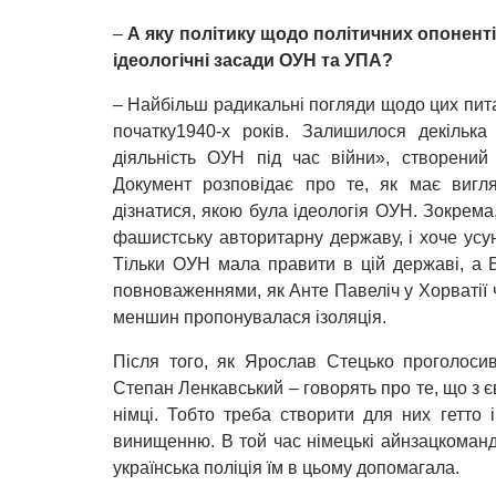
–
А яку політику щодо політичних опонен
ідеологічні засади ОУН та УПА?
– Найбільш радикальні погляди щодо цих пита
початку1940-х років. Залишилося декільк
діяльність ОУН під час війни», створени
Документ розповідає про те, як має вигля
дізнатися, якою була ідеологія ОУН. Зокрем
фашистську авторитарну державу, і хоче усунут
Тільки ОУН мала правити в цій державі, а 
повноваженнями, як Анте Павеліч у Хорватії ч
меншин пропонувалася ізоляція.
Після того, як Ярослав Стецько проголосив
Степан Ленкавський – говорять про те, що з 
німці. Тобто треба створити для них гетто 
винищенню. В той час німецькі айнзацкоманди
українська поліція їм в цьому допомагала.