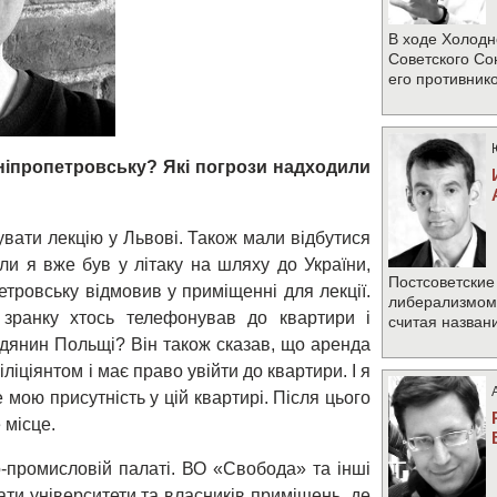
В ходе Холодн
Советского Со
его противник
Дніпропетровську
?
Які погрози надходили
увати лекцію у Львові. Також мали відбутися
оли я вже був у літаку на шляху до України,
Постсоветские
етровську відмовив у приміщенні для лекції.
либерализмом 
 зранку хтось телефонував до квартири і
считая назван
адянин Польщі? Він також сказав, що аренда
ліціянтом і має право увійти до квартири. І я
мою присутність у цій квартирі. Після цього
 місце.
о-промисловій палаті. ВО «Свобода» та інші
ати університети та власників приміщень, де