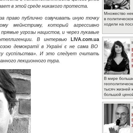
вает в этой среде никакого протеста.
Множество не
за право публично озвучивать
иную точку
в политическо
ходили на по
кому мейнстриму, который агрессивно
прямые угрозы нацистов, и через лукавые
нтеллигенции.
В интервью
LIVA
.
com
.
ua
озою демократії в Україні є не сама ВО
ку суспільства». И
это следует считать
ванного лекционного тура.
В мире больши
геополитическ
тысяч жизней 
большой цено