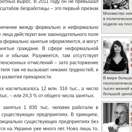
аботных вырос. В 2011 году он не превышал
масштабов безработицы – это первый признак
Множество не
в политическо
ходили на по
раничение между формально и неформально
лица действуют вне законодательного поля
 а формально занятые оформляются, и могут
анятые граждане. В сфере неформальной
и и обычаи. Разумеется, там отсутствует
 пенсионных отчислений – зато расторжение
еля там не вызывает никаких трудностей, и
 развития прекарности.
В мире больши
геополитическ
х насчитывалось 12 млн. 316 тыс., а число
тысяч жизней 
большой цено
ыс. – или 24,3 % от общего числа занятых.
 занятых 1 830 тыс. человек работали в
о существующих предприятиях. В принципе,
 официально существующих предприятиях без
ся на Украине уже много лет. Ново лишь то,