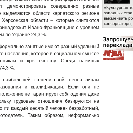
ут демонстрировать совершенно разные
«Культурная т
западных стра
 выделяются области карпатского региона
высмеивать ро
и Херсонская области – которые считаются
консерваторы,
принадлежит Ивано-Франковщине с уровнем
м по Украине 24,3 %.
еформально занятые имеют разный удельный
го населения, которое в социальном смысле
енникам и крестьянству. Среди наемных
74,3 %.
в наибольшей степени свойственна лицам
разования и квалификации. Если они не
 положение не гарантирует соблюдения даже
ольку трудовые отношения базируются на
 почти каждый десятый человек безработный,
ботодатель. Таким образом, неформально