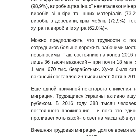
(98,9%), виробництва іншої неметалевої мінер
виробів зі шкіри та інших матеріалів (73
виробів з деревини, крім меблів (72,9%), те
хутра та виробів із хутра (62,0%)».
Можно предположить, что трудности с по
сотрудников больше дорожить рабочими мест
невыносимы. Так, состоянию на конец 2016 
лишь 36 тысяч вакансий – при почти 18 млн.
1 млн. 670 тыс. безработных. Хуже была сит
вакансий составлял 26 тысяч мест. Хотя в 201
Еще одной причиной некоторого снижения т
миграция. Трудящиеся Украины активно ищут
рубежом. В 2016 году 388 тысяч человек
постоянного проживания – и пока это един
проливает хоть какой-то свет на масштаб вну
Внешняя трудовая миграция долгое время во