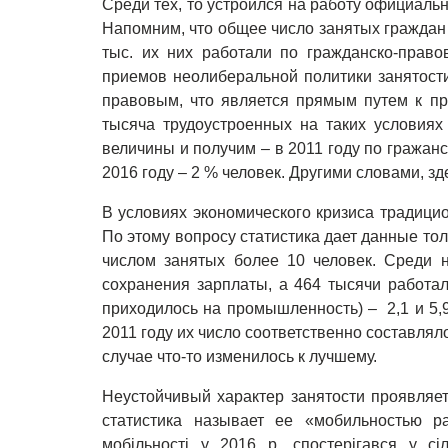
Среди тех, то устроился на работу официаль
Напомним, что общее число занятых граждан с
тыс. их них работали по гражданско-прав
приемов неолиберальной политики занятости
правовым, что является прямым путем к пр
тысяча трудоустроенных на таких условиях
величины и получим – в 2011 году по гражан
2016 году – 2 % человек. Другими словами, з
В условиях экономического кризиса традицио
По этому вопросу статистика дает данные то
числом занятых более 10 человек. Среди н
сохранения зарплаты, а 464 тысячи работал
приходилось на промышленность) – 2,1 и 5,
2011 году их число соответственно составляло
случае что-то изменилось к лучшему.
Неустойчивый характер занятости проявляет
статистика называет ее «мобильностью р
мобільності у 2016 р. спостерігався у сіл