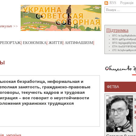
RSS
Редакція
евкульт >>
Підтримка
BTC: bc1qu5fqdlu8zd
BCH: qp87gcztla4lpzq
РЕПОРТАЖ
|
ЕКОНОМІКА
|
ЖИТТЯ
|
АНТИФАШИЗМ
|
BTG: btg1qgeq82g7ef
ETH: 0xe51FF8F0D4d
LTC: ltc1q3vrqe8tyzc
НЫ
ысокая безработица, неформальная и
еполная занятость, гражданско-правовые
ФЕТВА
оговоры, текучесть кадров и трудовая
играция – все говорит о неустойчивости
оложения украинских трудящихся
ія
,
україна