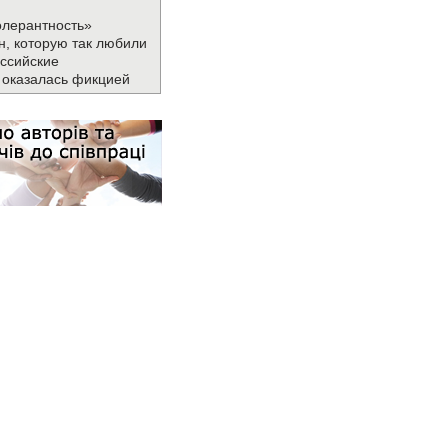
олерантность»
н, которую так любили
ссийские
 оказалась фикцией