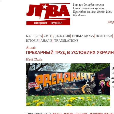
I ви, що до небес мости
Своєю окропили кров´ю,
Простiть ви нам. Iдемо. Йти
Укрр
КУЛЬТУРА
|
СВІТ
|
ДИСКУСІЯ
|
ПРЯМА МОВА
|
ПОЛІТИКА
|
ІСТОРІЯ
|
АНАЛІЗ
|
TRANSLATIONS
Аналіз
ПРЕКАРНЫЙ ТРУД В УСЛОВИЯХ УКРАИ
Юрій Шахін
В
н
д
м
п
Теги матеріалу:
гетто
,
криза
,
срср-ex
,
трудова міграц