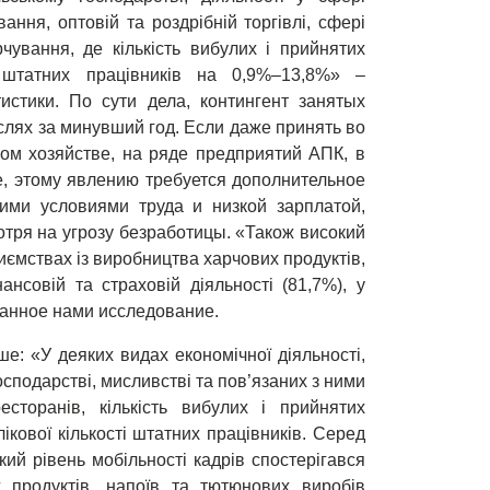
ання, оптовій та роздрібній торгівлі, сфері
чування, де кількість вибулих і прийнятих
ь штатних працівників на 0,9%–13,8%» –
истики. По сути дела, контингент занятых
слях за минувший год. Если даже принять во
ом хозяйстве, на ряде предприятий АПК, в
е, этому явлению требуется дополнительное
ими условиями труда и низкой зарплатой,
отря на угрозу безработицы. «Також високий
иємствах із виробництва харчових продуктів,
ансовій та страховій діяльності (81,7%), у
ванное нами исследование.
е: «У деяких видах економічної діяльності,
осподарстві, мисливстві та пов’язаних з ними
ресторанів, кількість вибулих і прийнятих
кової кількості штатних працівників. Серед
ий рівень мобільності кадрів спостерігався
 продуктів, напоїв та тютюнових виробів