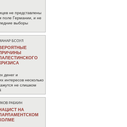
мцев не представлены
м поле Германии, и не
следние выборы
МАНАР БСОУЛ
ВЕРОЯТНЫЕ
ПРИЧИНЫ
ПАЛЕСТИНСКОГО
КРИЗИСА
х денег и
их интересов несколько
кажутся не слишком
й
ЯКОВ РАБКИН
НАЦИСТ НА
ПАРЛАМЕНТСКОМ
ХОЛМЕ