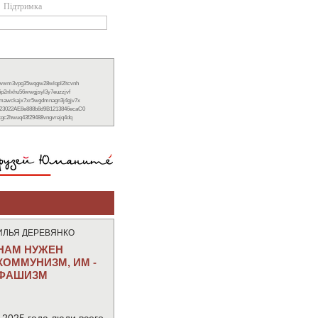
Підтримка
xwwm3vpg35wqgw28wlqpl2ltcvnh
6p2nlxhu56wwgjsyl3y7euzzjvf
nmawckajx7xr5wgdmnagn3j4gjv7x
23022AE8e888b8d9B1213846ecaC0
ckgc2hwuq43f29488vngvrejq4dq
ИЛЬЯ ДЕРЕВЯНКО
НАМ НУЖЕН
КОММУНИЗМ, ИМ -
ФАШИЗМ