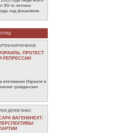
 2025 года люди всего
т 80-ти летнюю
беды над фашизмом.
ОГЛЯД
АРТЕМ КИРПИЧЕНОК
ИЗРАИЛЬ. ПРОТЕСТ
И РЕПРЕССИИ
а втягивания Израиля в
ичения гражданских
IЛЛЯ ДЕРЕВ`ЯНКО
САРА ВАГЕНКНЕХТ:
ПЕРСПЕКТИВЫ
ПАРТИИ