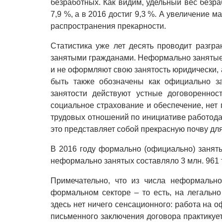
безработных. Как видим, удельный вес безр
7,9 %, а в 2016 достиг 9,3 %. А увеличение 
распространения прекарности.
Статистика уже лет десять проводит разг
занятыми гражданами. Неформально занятые 
и не оформляют свою занятость юридически,
быть также обозначены как официально з
занятости действуют устные договоренност
социальное страхование и обеспечение, нет
трудовых отношений по инициативе работодат
это представляет собой прекрасную почву для
В 2016 году формально (официально) заняты
неформально занятых составляло 3 млн. 961 т
Примечательно, что из числа неформально
формальном секторе – то есть, на легальн
здесь нет ничего сенсационного: работа на
письменного заключения договора практикует