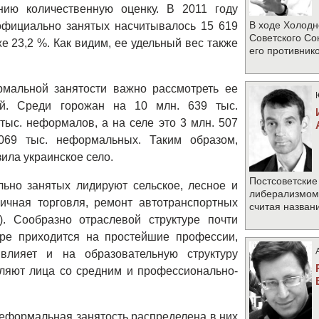
ению количественную оценку. В 2011 году
В ходе Холодн
официально занятых насчитывалось 15 619
Советского Со
е 23,2 %. Как видим, ее удельный вес также
его противник
мальной занятости важно рассмотреть ее
й. Среди горожан на 10 млн. 639 тыс.
тыс. неформалов, а на селе это 3 млн. 507
069 тыс. неформальных. Таким образом,
ила украинское село.
Постсоветские
но занятых лидируют сельское, лесное и
либерализмом 
ничная торговля, ремонт автотранспортных
считая назван
). Сообразно отраслевой структуре почти
ре приходится на простейшие профессии,
влияет и на образовательную структуру
ляют лица со средним и профессионально-
неформальная занятость распределена в них