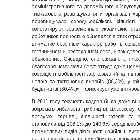
адміністративного та допоміжного обслуговув
тимчасового розміщування й організації хар
перевищувала середньооблікову кількіст
констатируют современные украинские стат
работников полностью обновился в этих отра
внимание сезонный характер работ в сельск
гостиничном и ресторанном деле, и так дале
объяснение. Очевидно, оно связано с плох
благодаря чему люди бегут оттуда даже несм
коефіцієнт мобільності зафіксований на підпр
напоїв та тютюнових виробів (88,3%), у фін
будівництві (80,4%)» – фиксирует уже цитиро
В 2011 году текучесть кадров была даже выш
зокрема в рибальстві, рибництві, сільському г
послугах, торгівлі, діяльності готелів та 
становила від 108,1% до 140,6% середньооблі
промислових видів діяльності найбільш висок
на підприємствах із виробництва харчових