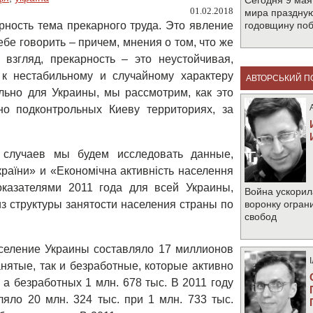
Сегодня 9 мая
01.02.2018
мира праздную
ность тема прекарного труда. Это явление
годовщину по
ебе говорить – причем, мнения о том, что же
взгляд, прекарность – это неустойчивая,
 к нестабильному и случайному характеру
АВТОРСЬКИЙ П
ально для Украины, мы рассмотрим, как это
о подконтрольных Киеву территориях, за
 случаев мы будем исследовать данные,
раїни» и «Економічна активність населення
оказателями 2011 года для всей Украины,
Война ускорил
з структуры занятости населения страны по
воронку огран
свобод
аселение Украины составляло 17 миллионов
анятые, так и безработные, которые активно
 а безработных 1 млн. 678 тыс. В 2011 году
ляло 20 млн. 324 тыс. при 1 млн. 733 тыс.