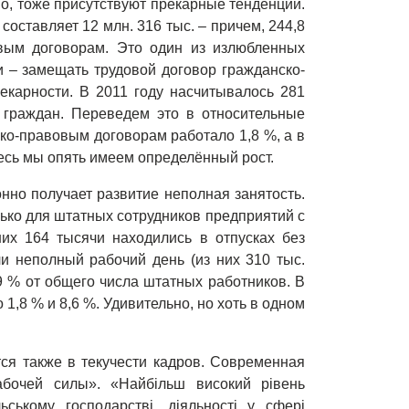
но, тоже присутствуют прекарные тенденции.
оставляет 12 млн. 316 тыс. – причем, 244,8
овым договорам. Это один из излюбленных
 – замещать трудовой договор гражданско-
екарности. В 2011 году насчитывалось 281
 граждан. Переведем это в относительные
ско-правовым договорам работало 1,8 %, а в
десь мы опять имеем определённый рост.
нно получает развитие неполная занятость.
лько для штатных сотрудников предприятий с
их 164 тысячи находились в отпусках без
и неполный рабочий день (из них 310 тыс.
9 % от общего числа штатных работников. В
 1,8 % и 8,6 %. Удивительно, но хоть в одном
ся также в текучести кадров. Современная
абочей силы». «Найбільш високий рівень
ьському господарстві, діяльності у сфері