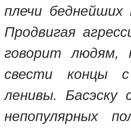
плечи беднейших 
Продвигая агресс
говорит людям, 
свести концы с
ленивы. Басэску
непопулярных по