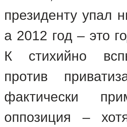
президенту упал н
а 2012 год – это 
К стихийно всп
против привати
фактически при
оппозиция – хот