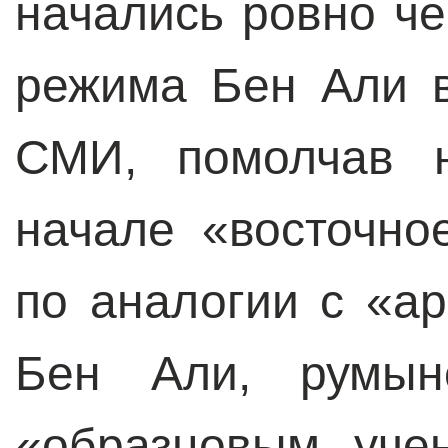
начались ровно че
режима Бен Али в
СМИ, помолчав н
начале «восточно
по аналогии с «ар
Бен Али, румын
«образцовым уче