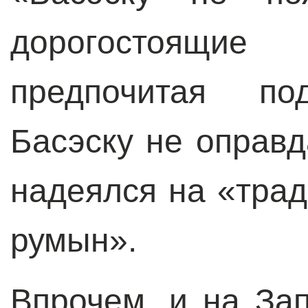
дорогостоящи
предпочитая под
Басэску не оправ
надеялся на «тра
румын».
Впрочем, и на Зап