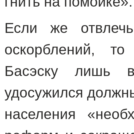
гнить на помойке».
Если же отвлечь
оскорблений, то
Басэску лишь 
удосужился должн
населения «необ