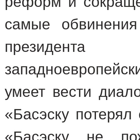
реформ и сокраще
самые обвинения
президента
западноевропейс
умеет вести диал
«Басэску потерял 
«Басэску не по