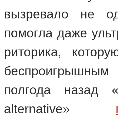
вызревало не од
помогла даже уль
риторика, котору
беспроигрышны
полгода назад «
alternative»