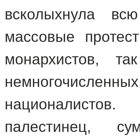
всколыхнула вс
массовые протес
монархистов, та
немногочислен
националистов
палестинец, с