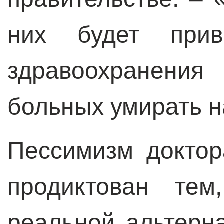
них будет прива
здравоохранен
больных умирать н
Пессимизм докто
продиктован те
реальной альтерн