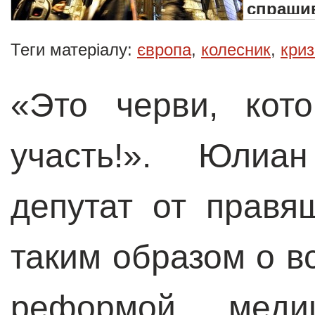
спрашив
Теги матеріалу:
європа
,
колесник
,
криз
«Это черви, кот
участь!». Юлиа
депутат от правя
таким образом о вс
реформой мед