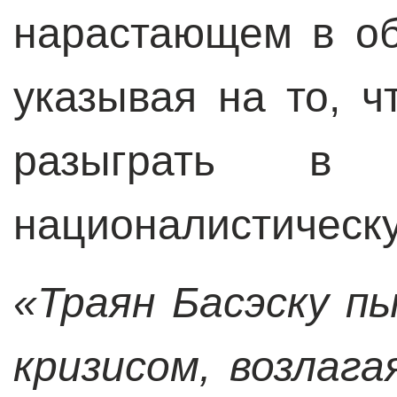
нарастающем в об
указывая на то, ч
разыграть в
националистическу
«Траян Басэску п
кризисом, возлаг