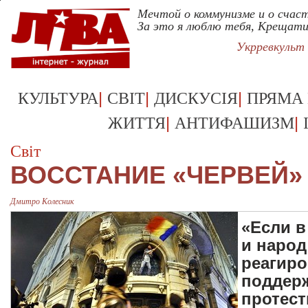
Мечтой о коммунизме и о счаст
За это я люблю тебя, Крещат
Укрревкульт
|
|
|
КУЛЬТУРА
СВІТ
ДИСКУСІЯ
ПРЯМА
|
|
ЖИТТЯ
АНТИФАШИЗМ
Світ
ВОССТАНИЕ «ЧЕРВЕЙ»
Дмитро Колесник
«Если в
и народ
реагиро
поддер
протест