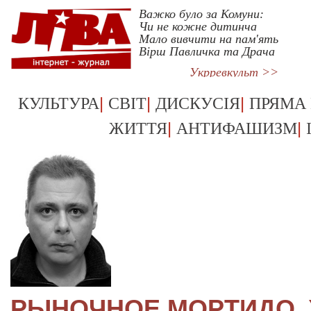
Важко було за Комуни:
Чи не кожне дитинча
Мало вивчити на пам'ять
Вірш Павличка та Драча
Укрревкульт >>
|
|
|
КУЛЬТУРА
СВІТ
ДИСКУСІЯ
ПРЯМА
|
|
ЖИТТЯ
АНТИФАШИЗМ
РЫНОЧНОЕ МОРТИДО.