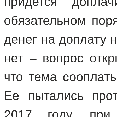
придется допла
обязательном поря
денег на доплату н
нет – вопрос откр
что тема сооплат
Ее пытались про
2017 году, при