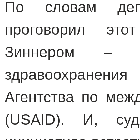
По словам деп
проговорил эт
Зиннером
–
ди
здравоохранен
Агентства по меж
(USAID). И, су