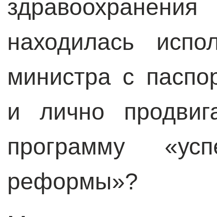
здравоохранен
находилась испо
министра с пасп
и лично продвиг
программу «усп
реформы»?