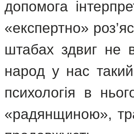
допомога інтерпрет
«експертно» роз’я
штабах здвиг не 
народ у нас такий
психологія в ньог
«радянщиною», тра