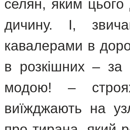
селян, яким цього
дичину. І, зви
кавалерами в доро
в розкішних – за
модою! – строя
виїжджають на уз
про тирана, який р