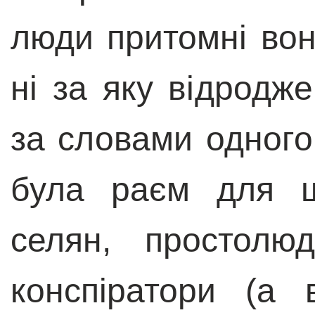
люди притомні вон
ні за яку відродже
за словами одного 
була раєм для ш
селян, простолю
конспіратори (а