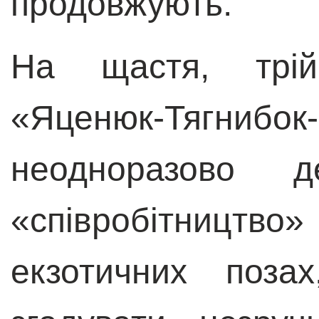
продовжують.
На щастя, трій
«Яценюк-Тягнибок-
неодноразово де
«співробітниц
екзотичних поз