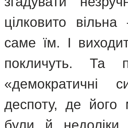
згадувати незруч
цілковито вільна
саме їм. І виходи
покличуть. Та п
«демократичні с
деспоту, де його 
були й недоліки