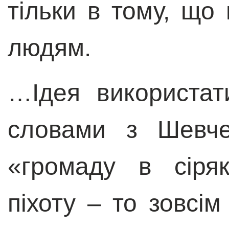
тільки в тому, що
людям.
…Ідея використат
словами з Шевче
«громаду в сіря
піхоту – то зовсі