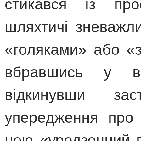
стикався із про
шляхтичі зневажли
«голяками» або «з
вбравшись у ві
відкинувши заст
упередження про
нею «уродзонний 