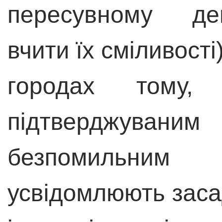
пересувному деп
вчити їх сміливості
городах тому
підтверджуваним
безпомильним
усвідомлюють засад