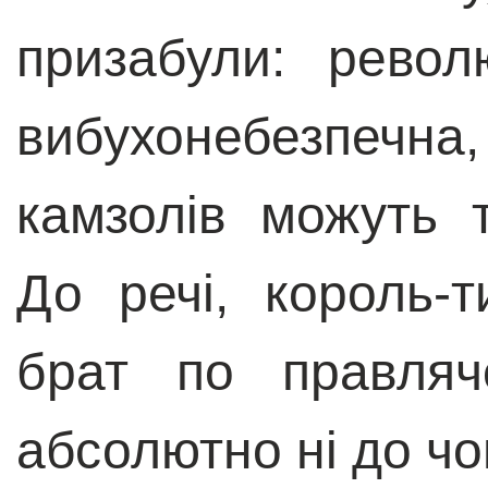
призабули: револ
вибухонебезпечна, 
камзолів можуть т
До речі, король-
брат по правляч
абсолютно ні до ч