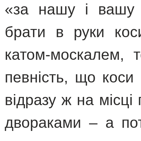
«за нашу і вашу 
брати в руки кос
катом-москалем, 
певність, що коси 
відразу ж на місці
двораками – а по