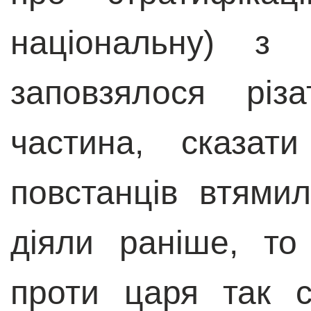
національну) з 
заповзялося різ
частина, сказат
повстанців втямил
діяли раніше, то
проти царя так 