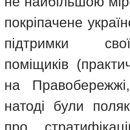
не найбільшою мір
покріпачене україн
підтримки сво
поміщиків (практи
на Правобережжі
натоді були поля
про стратифікац