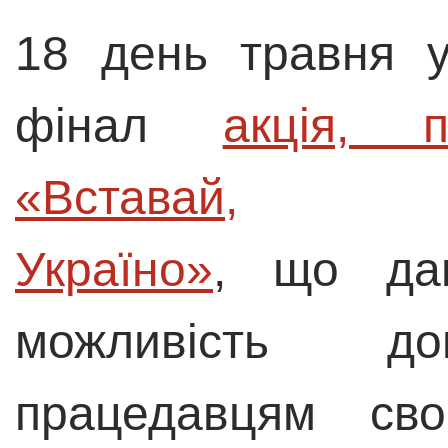
18 день травня 
фінал
акція, 
«Вставай,

Україно»
, що дав
можливість до
працедавцям св