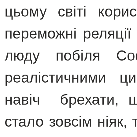
цьому світі кори
переможні реляції 
люду побіля Соф
реалістичними ц
навіч брехати, щ
стало зовсім ніяк,