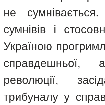
не сумнівається
сумнівів і стосо
Україною прогримл
справдешньої, 
революції, засі
трибуналу у справ