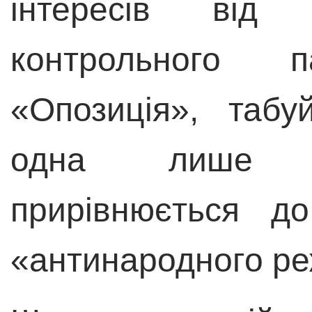
інтересів від і
контрольного 
«Опозиція», табу
одна лише а
прирівнюється до
«антинародного р