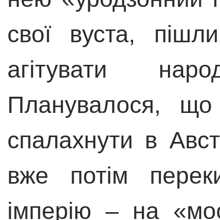
свої вуста, пішл
агітувати нар
Планувалося, що
спалахнути в Авст
вже потім перек
імперію – на «мо