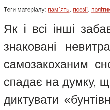
Теги матеріалу:
пам`ять
,
поезії
,
політи
Як і всі інші заба
знаковані невитр
самозакоханим сно
спадає на думку, 
диктувати «бунтів