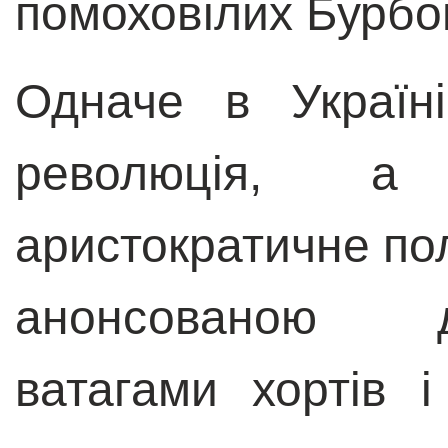
помоховілих Бурбон
Одначе в Україн
революція, а
аристократичне пол
анонсованою д
ватагами хортів і