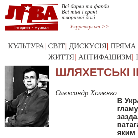
Всі барви та фарби
Всі тіні і грані
творимої долі
Укрревкульт >>
|
|
|
КУЛЬТУРА
СВІТ
ДИСКУСІЯ
ПРЯМА
|
|
ЖИТТЯ
АНТИФАШИЗМ
ШЛЯХЕТСЬКІ 
Олександр Хоменко
В Укр
гламу
зазда
ватаг
яким 