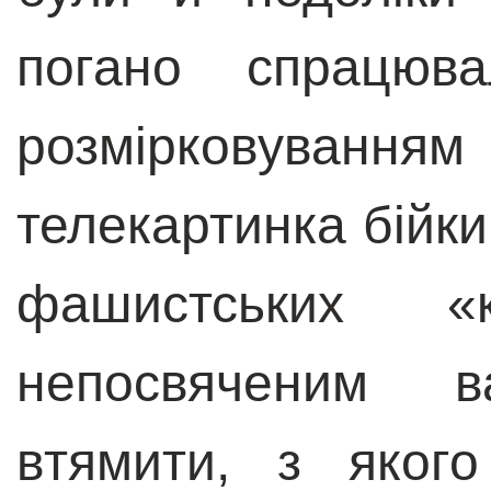
погано спрацюва
розмірковуван
телекартинка бійк
фашистських «к
непосвяченим 
втямити, з яког