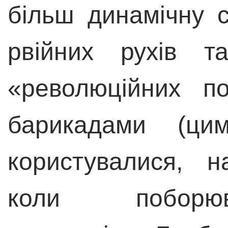
більш динамічну с
рвійних рухів т
«революційних п
барикадами (ци
користувалися, н
коли поборю