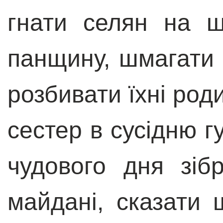
гнати селян на 
панщину, шмагати д
розбивати їхні род
сестер в сусідню г
чудового дня зіб
майдані, сказати 