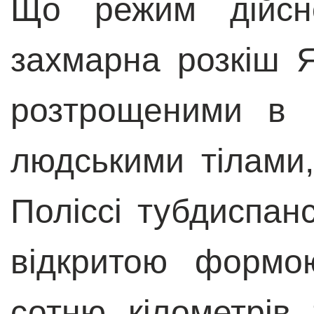
Що режим дійсн
захмарна розкіш 
розтрощеними в 
людськими тілами
Поліссі тубдиспан
відкритою формо
сотню кілометрів