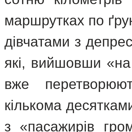
маршрутках по ґру
дівчатами з депрес
які, вийшовши «на 
вже перетворюю
кількома десятками
з «пасажирів гро