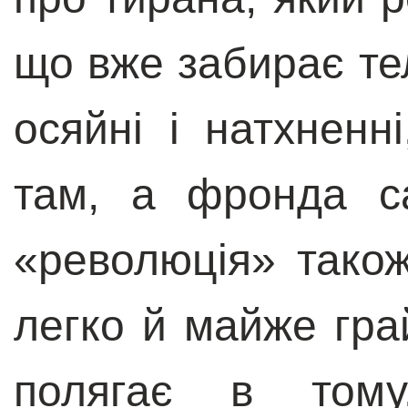
що вже забирає те
осяйні і натхненн
там, а фронда с
«революція» також
легко й майже гра
полягає в том