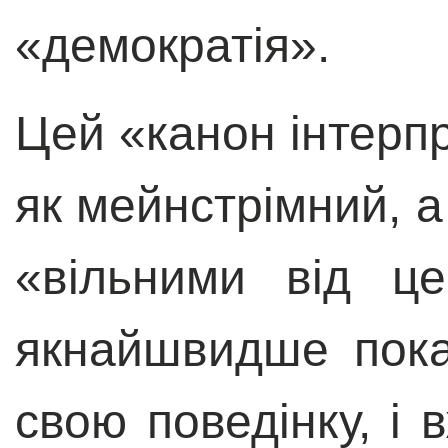
«демократія».
Цей «канон інтерпр
як мейнстрімний, а
«вільними від ц
якнайшвидше пока
свою поведінку, і 