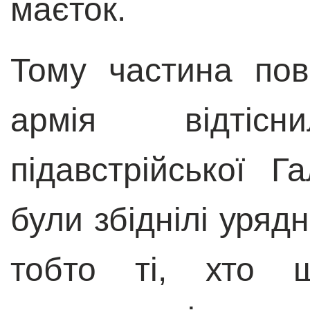
маєток.
Тому частина пов
армія відті
підавстрійської 
були збіднілі урядн
тобто ті, хто щ