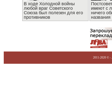
В ходе Холодной войны
Постсове
любой враг Советского
имеют с 
Союза был полезен для его
ничего об
противников
названия
2011-2020 © -