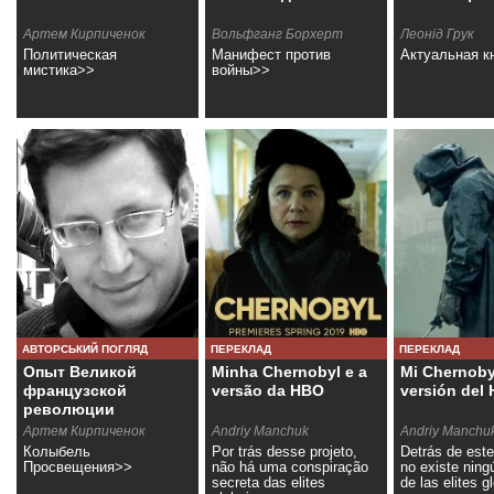
Артем Кирпиченок
Вольфганг Борхерт
Леонід Грук
Политическая
Манифест против
Актуальная к
мистика>>
войны>>
АВТОРСЬКИЙ ПОГЛЯД
ПЕРЕКЛАД
ПЕРЕКЛАД
Опыт Великой
Minha Chernobyl e a
Mi Chernobyl
французской
versão da HBO
versión del
революции
Артем Кирпиченок
Andriy Manchuk
Andriy Manchu
Колыбель
Por trás desse projeto,
Detrás de este
Просвещения>>
não há uma conspiração
no existe ning
secreta das elites
de las elites 