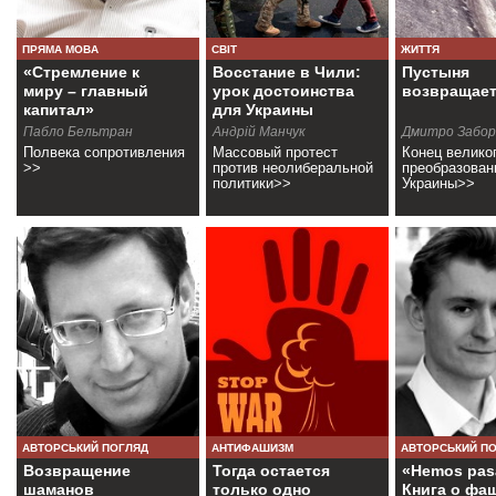
ПРЯМА МОВА
СВІТ
ЖИТТЯ
«Стремление к
Восстание в Чили:
Пустыня
миру – главный
урок достоинства
возвращает
капитал»
для Украины
Пабло Бельтран
Андрій Манчук
Дмитро Забор
Полвека сопротивления
Массовый протест
Конец велико
>>
против неолиберальной
преобразован
политики>>
Украины>>
АВТОРСЬКИЙ ПОГЛЯД
АНТИФАШИЗМ
АВТОРСЬКИЙ П
Возвращение
Тогда остается
«Hemos pas
шаманов
только одно
Книга о фа