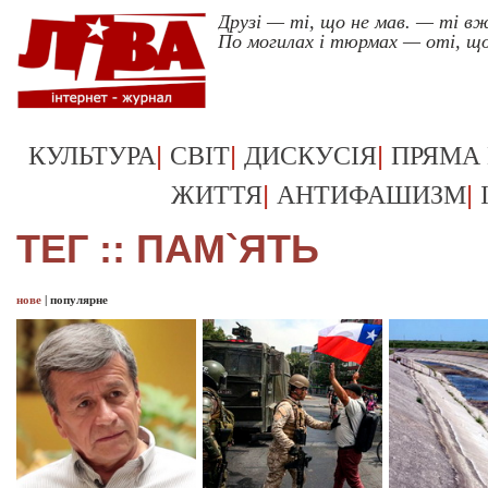
Друзі — ті, що не мав. — ті в
По могилах і тюрмах — оті, що
|
|
|
КУЛЬТУРА
СВІТ
ДИСКУСІЯ
ПРЯМА
|
|
ЖИТТЯ
АНТИФАШИЗМ
ТЕГ :: ПАМ`ЯТЬ
нове
|
популярне