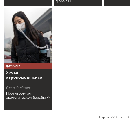
globais>>
ДИСКУСІЯ
Уроки
аэропокалипсиса
Славой Жижек
Противоречия
экологической борьбы>>
Перша
<<
8
9
10