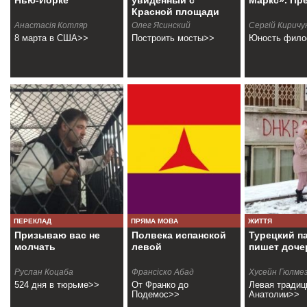
Нью-Йорке
увиденный с
Маркс». Пр
Красной площади
Анастасiя Котляр
Олег Ясинский
Сергій Киричу
8 марта в США>>
Построить мосты>>
Юность фил
ПЕРЕКЛАД
ПРЯМА МОВА
ЖИТТЯ
Призываю вас не
Полвека испанской
Турецкий п
молчать
левой
пишет доче
Руслан Коцаба
Франсіско Абад
Хусейн Гюлме
524 дня в тюрьме>>
От Франко до
Левая традиц
Подемос>>
Анатолии>>