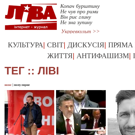
Копач бурштину
Не чув про рими
Він риє глину
Не зна зупину
Укрревкульт >>
|
|
|
КУЛЬТУРА
СВІТ
ДИСКУСІЯ
ПРЯМА
|
|
ЖИТТЯ
АНТИФАШИЗМ
ТЕГ :: ЛІВІ
нове
|
популярне