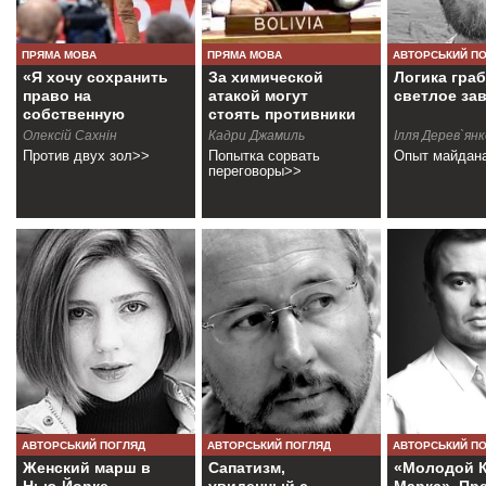
ПРЯМА МОВА
ПРЯМА МОВА
АВТОРСЬКИЙ П
«Я хочу сохранить
За химической
Логика гра
право на
атакой могут
светлое за
собственную
стоять противники
позицию»
мира
Олексій Сахнін
Кадри Джамиль
Ілля Дерев`янк
Против двух зол>>
Попытка сорвать
Опыт майдан
переговоры>>
АВТОРСЬКИЙ ПОГЛЯД
АВТОРСЬКИЙ ПОГЛЯД
АВТОРСЬКИЙ П
Женский марш в
Сапатизм,
«Молодой 