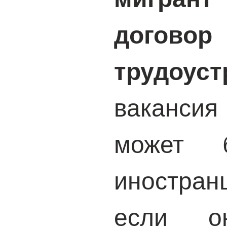
дого
трудоуст
ваканси
может б
иностранц
если о