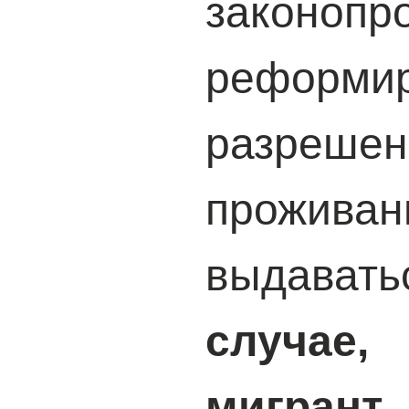
законопро
реформи
разреш
прожива
выдава
случае
мигран