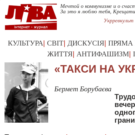
Мечтой о коммунизме и о счаст
За это я люблю тебя, Крещат
Укрревкульт
|
|
|
КУЛЬТУРА
СВІТ
ДИСКУСІЯ
ПРЯМА
|
|
ЖИТТЯ
АНТИФАШИЗМ
«ТАКСИ НА УК
Бермет Борубаєва
Труд
вечер
одног
гран