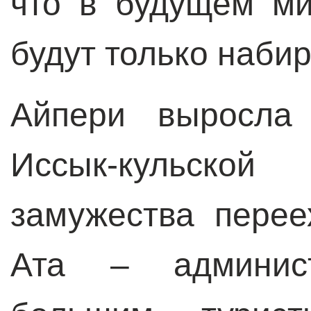
что в будущем м
будут только наби
Айпери выросла
Иссык-кульской
замужества перее
Ата – админис