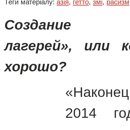
Теги матеріалу:
азія
,
гетто
,
змі
,
расизм
Создание «к
лагерей», или 
хорошо?
«Наконец
2014 го