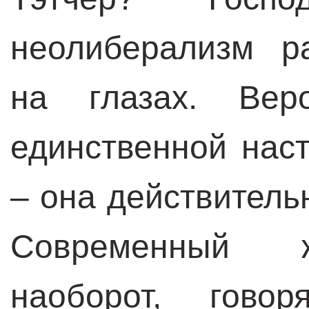
неолиберализм р
на глазах. Вер
единственной нас
– она действитель
Современный ж
наоборот, гово