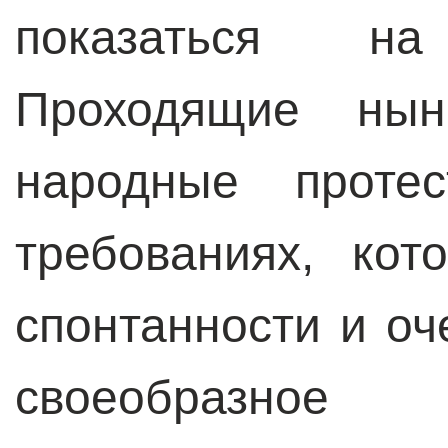
показаться н
Проходящие ны
народные проте
требованиях, ко
спонтанности и о
своеобразное «