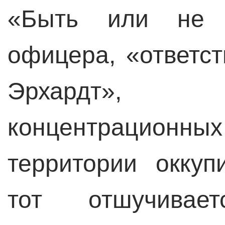
«Быть или не б
офицера, «ответст
Эрхардт», 
концентрацио
территории окку
тот отшучивае