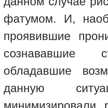
данном случае ри
фатумом. И, наоб
проявившие прони
сознававшие 
обладавшие возм
данную сит
минимизировали 