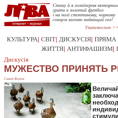
Стану й я голкіпером моторни
грати в золотий футбол
і на полі стоптаному, чорному
сонцем загоню найвищий гол!
Укрревкульт >
|
|
|
КУЛЬТУРА
СВІТ
ДИСКУСІЯ
ПРЯМА
|
|
ЖИТТЯ
АНТИФАШИЗМ
Дискусія
МУЖЕСТВО ПРИНЯТЬ 
Славой Жижек
Велича
заключа
необход
индивид
стимули