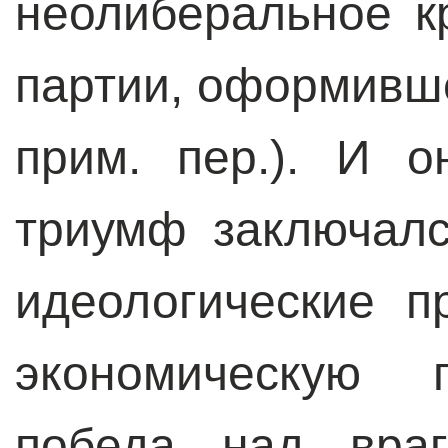
неолиберальное к
партии, оформивше
прим. пер.). И 
триумф заключалс
идеологические п
экономическую п
победа над вра