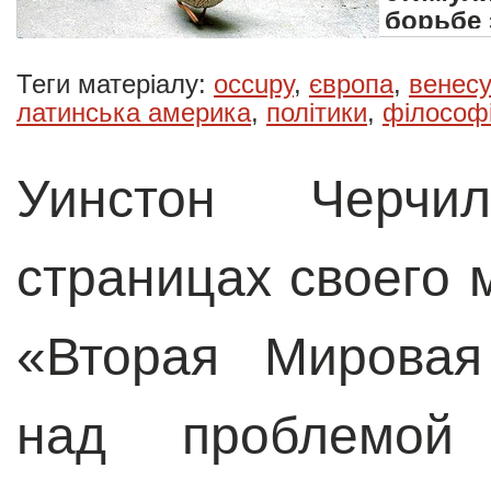
борьбе 
Теги матеріалу:
occupy
,
європа
,
венес
латинська америка
,
політики
,
філософ
Уинстон Черчи
страницах своего 
«Вторая Мировая
над проблемой 