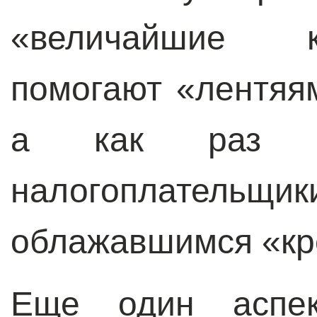
«величайшие к
помогают «лентяя
а как раз на
налогоплательщик
облажавшимся «кр
Еще один аспек