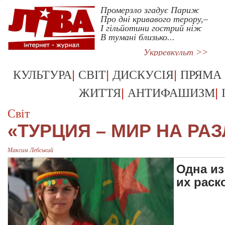
Промерзло згадує Париж
Про дні кривавого терору,–
І гільйотини гострий ніж
В тумані близько...
Укрревкульт >>
|
|
|
КУЛЬТУРА
СВІТ
ДИСКУСІЯ
ПРЯМА
|
|
ЖИТТЯ
АНТИФАШИЗМ
Світ
«ТУРЦИЯ – МИР НА РА
Максим Лебський
Одна из
их раск