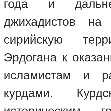
года и дальне
джихадистов на
сирийскую терр
Эрдогана к оказа
исламистам и р
курдами. Курд
историческим го