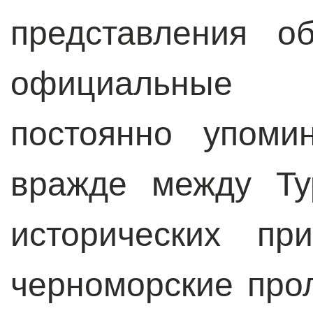
представления о
официальные
постоянно упоми
вражде между Ту
исторических пр
черноморские про