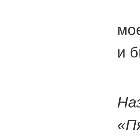
б
мо
и б
не
Н
«П