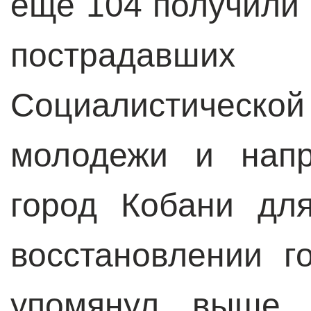
еще 104 получили
пострадавших 
Социалистическ
молодежи и напр
город Кобани дл
восстановлении г
упомянул выше у