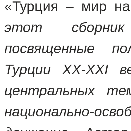
«Турция – мир на
этот сборни
посвященные по
Турции XX-XXI в
центральных тем
национально-осво