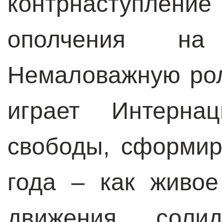
контрнаступлени
ополчения н
Немаловажную рол
играет Интернац
свободы, сформи
года – как живое
движения солид