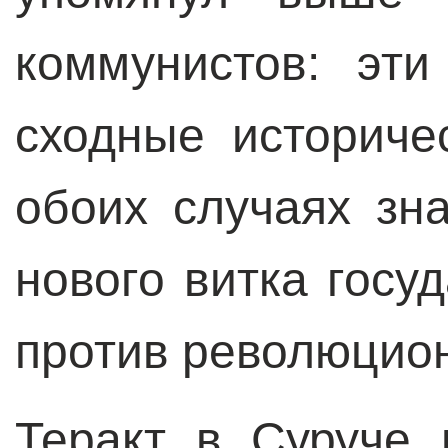
коммунистов: эт
сходные историче
обоих случаях зн
нового витка госу
против революцион
Теракт в Суруче 