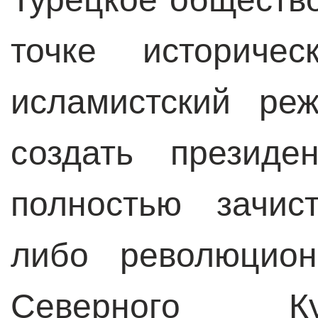
точке историчес
исламистский ре
создать президе
полностью зачис
либо революцио
Северного Ку