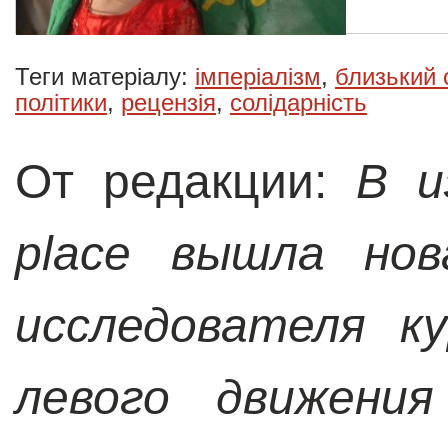
Теги матеріалу:
імперіалізм
,
близький 
політики
,
рецензія
,
солідарність
От редакции:
В и
place вышла нов
исследователя к
левого движения