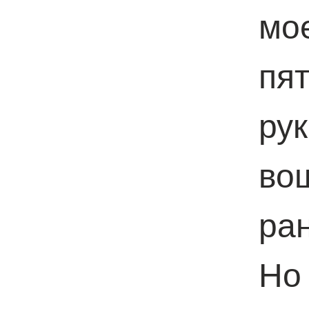
мо
пя
ру
во
ран
Но 