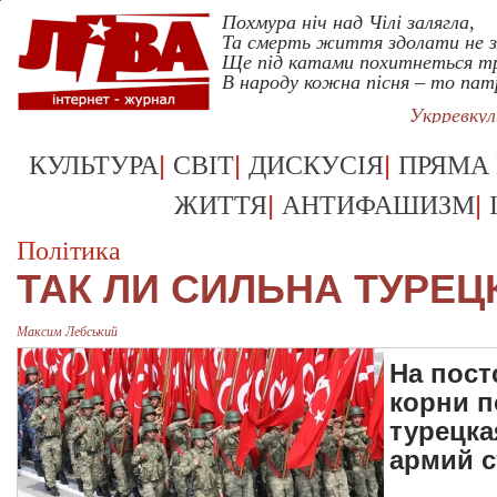
Похмура ніч над Чілі залягла,
Та смерть життя здолати не з
Ще під катами похитнеться т
В народу кожна пісня – то пат
Укрревку
|
|
|
КУЛЬТУРА
СВІТ
ДИСКУСІЯ
ПРЯМА
|
|
ЖИТТЯ
АНТИФАШИЗМ
Політика
ТАК ЛИ СИЛЬНА ТУРЕЦ
Максим Лебський
На пост
корни п
турецка
армий 