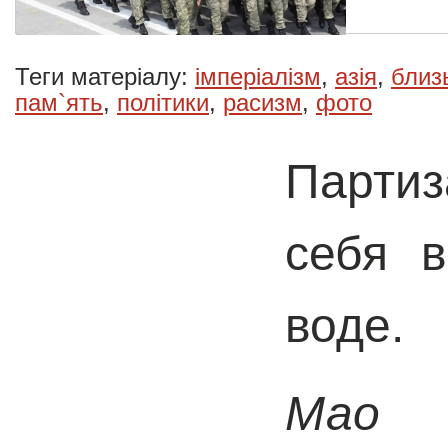
Теги матеріалу:
імперіалізм
,
азія
,
близ
пам`ять
,
політики
,
расизм
,
фото
Партиз
себя 
воде.
Мао