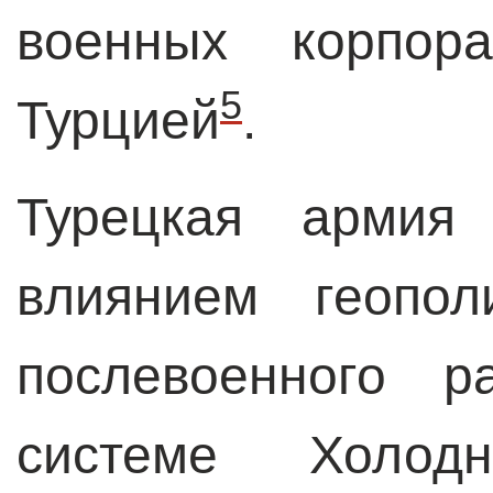
военных корпор
5
Турцией
.
Турецкая армия
влиянием геопол
послевоенного р
системе Холод