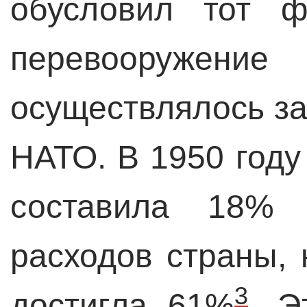
обусловил тот ф
перевооружени
осуществлялось з
НАТО. В 1950 год
составила 18% 
расходов страны, 
3
достигла 61%
. Э