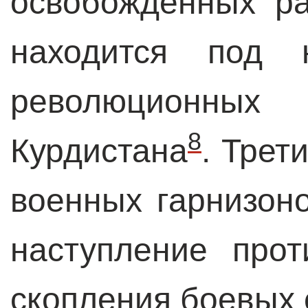
освобожденных ра
находится под 
революционны
8
Курдистана
. Трет
военных гарнизон
наступление про
скопления боевых 