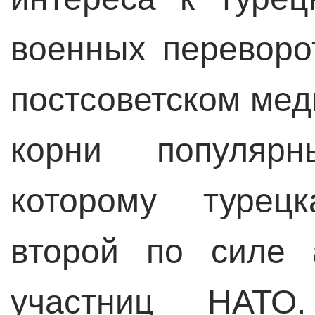
военных переворо
постсоветском мед
корни популяр
которому турец
второй по силе 
участниц НАТО