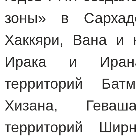
зоны» в Сархаде
Хаккяри, Вана и 
Ирака и Ирана
территорий Батм
Хизана, Геваш
территорий Ширн