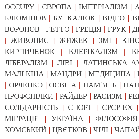
|
|
|
OCCUPY
ЄВРОПА
ІМПЕРІАЛІЗМ
А
|
|
|
БЛЮМІНОВ
БУТКАЛЮК
ВІДЕО
В
|
|
|
|
ВОРОНОВ
ГЕТТО
ГРЕЦІЯ
ГРУК
Д
|
|
|
|
ЖИВОПИС
ЖИЖЕК
ЗМІ
КІН
|
|
КИРПИЧЕНОК
КЛЕРІКАЛІЗМ
К
|
|
ЛІБЕРАЛІЗМ
ЛІВІ
ЛАТИНСЬКА А
|
|
|
МАЛЬКІНА
МАНДРИ
МЕДИЦИНА
|
|
|
|
ОРЛЕНКО
ОСВІТА
ПАМ`ЯТЬ
ПА
|
|
|
ПРОФСПІЛКИ
РАЙДЕР
РАСИЗМ
РЕ
|
|
СОЛІДАРНІСТЬ
СПОРТ
СРСР-EX
|
|
МІГРАЦІЯ
УКРАЇНА
ФІЛОСОФІЯ
|
|
|
ХОМСЬКИЙ
ЦВЄТКОВ
ЧІЛІ
ЧАПА