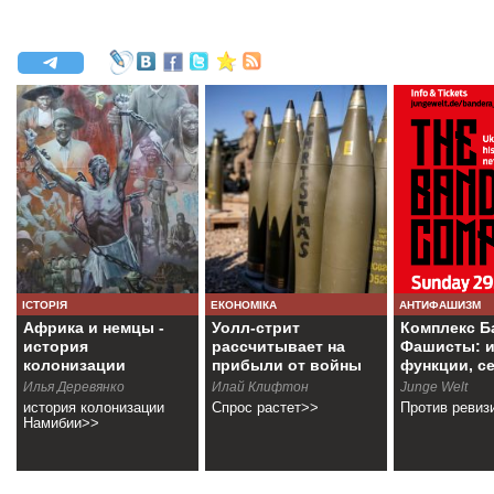
ІСТОРІЯ
ЕКОНОМІКА
АНТИФАШИЗМ
Африка и немцы -
Уолл-стрит
Комплекс Б
история
рассчитывает на
Фашисты: и
колонизации
прибыли от войны
функции, с
Намибии
Илья Деревянко
Илай Клифтон
Junge Welt
история колонизации
Спрос растет>>
Против ревиз
Намибии>>