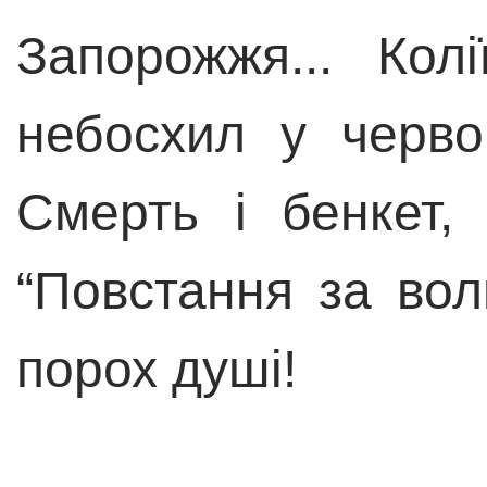
Запорожжя... Колі
небосхил у черво
Смерть і бенкет,
“Повстання за вол
порох душі!