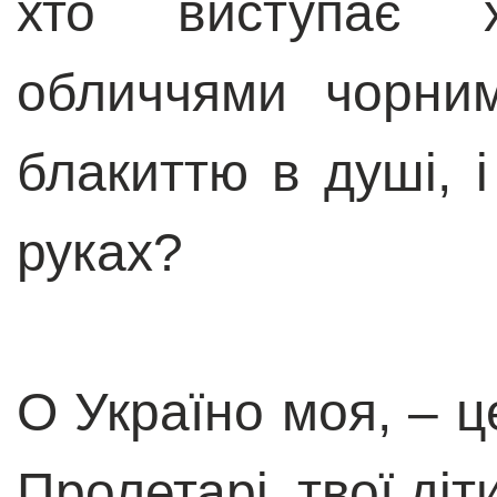
хто виступає 
обличчями чорним
блакиттю в душі, 
руках?
О Україно моя, – це
Пролетарі, твої діти