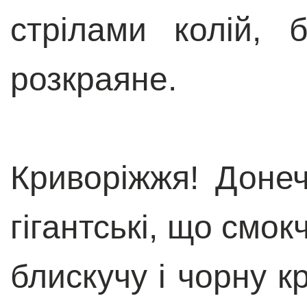
стрілами колій, 
розкраяне.
Криворіжжя! Доне
гігантські, що смок
блискучу і чорну к