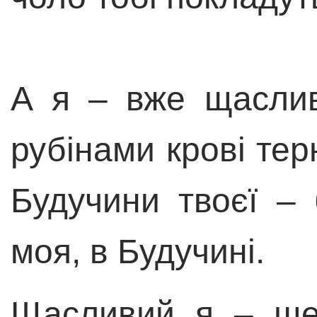
А я – вже щасли
рубінами крові тер
Будучини твоєї – 
моя, в Будучині.
Щасливий я – ще