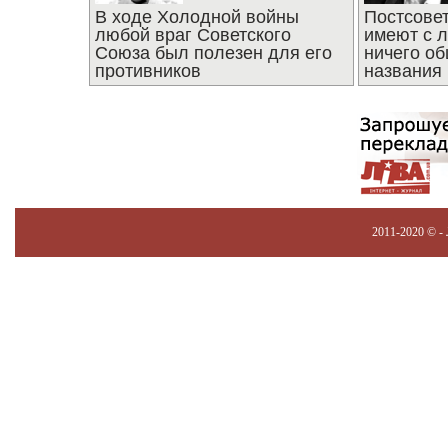
В ходе Холодной войны
Постсове
любой враг Советского
имеют с 
Союза был полезен для его
ничего об
противников
названия
2011-2020 © -