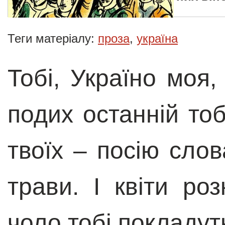
Теги матеріалу:
проза
,
україна
Тобі, Україно моя,
подих останній тоб
твоїх – посію слов
трави. І квіти ро
чоло тобі покладуть