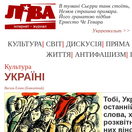
В тумані Сьєрри танк стоїть,
Немов страшна примара.
Його гранатою підбив
Ернесто Че Гевара
Укрревкульт >>
|
|
|
КУЛЬТУРА
СВІТ
ДИСКУСІЯ
ПРЯМА
|
|
ЖИТТЯ
АНТИФАШИЗМ
Культура
УКРАЇНІ
Василь Еллан (Блакитний)
Тобі, Ук
останні
слова, х
розквіт
них він