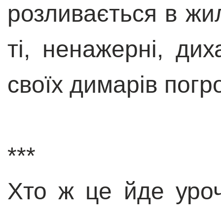
розливається в жил
ті, ненажерні, ди
своїх димарів погр
***
Хто ж це йде уро