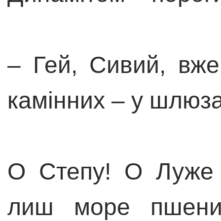
– Гей, Сивий, вж
камінних – у шлюза
О Степу! О Луже
лиш море пшениц