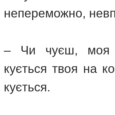
непереможно, невп
– Чи чуєш, моя 
кується твоя на к
кується.