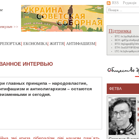
RSS
Редакція
ве
евкульт >>
Підтримка
BTC: bc1qu5fqdlu8zd
BCH: qp87gcztla4lpzq
РЕПОРТАЖ
|
ЕКОНОМІКА
|
ЖИТТЯ
|
АНТИФАШИЗМ
|
BTG: btg1qgeq82g7ef
ETH: 0xe51FF8F0D4d
LTC: ltc1q3vrqe8tyzc
ОВАННОЕ ИНТЕРВЬЮ
ри главных принципа – народовластие,
нтифашизм и антиолигархизм – остаются
ФЕТВА
еизменными и сегодня.
ійна
,
змі
,
криза
,
лібералізм
,
ліві
,
нацизм
,
пам`ять
,