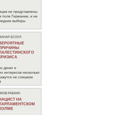
мцев не представлены
м поле Германии, и не
следние выборы
МАНАР БСОУЛ
ВЕРОЯТНЫЕ
ПРИЧИНЫ
ПАЛЕСТИНСКОГО
КРИЗИСА
х денег и
их интересов несколько
кажутся не слишком
й
ЯКОВ РАБКИН
НАЦИСТ НА
ПАРЛАМЕНТСКОМ
ХОЛМЕ