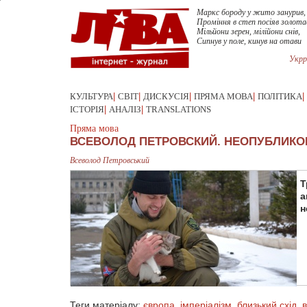
Маркс бороду у жито занурив,
Проміння в степ посіяв золота
Мільйони зерен, мілійони снів,
Сипнув у поле, кинув на отави
Укрр
КУЛЬТУРА
|
СВІТ
|
ДИСКУСІЯ
|
ПРЯМА МОВА
|
ПОЛІТИКА
|
ІСТОРІЯ
|
АНАЛІЗ
|
TRANSLATIONS
Пряма мова
ВСЕВОЛОД ПЕТРОВСКИЙ. НЕОПУБЛИК
Всеволод Петровський
Т
а
н
Теги матеріалу:
європа
,
імперіалізм
,
близький схід
,
в