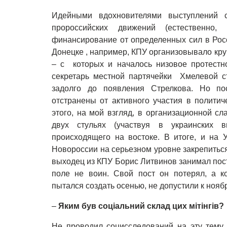
Идейными вдохновителями выступлений с
пророссийских движений (естественно,
финансирование от определенных сил в Росс
Донецке , например, КПУ организовывало кр
– с которых и началось низовое протестн
секретарь местной партячейки Хмелевой с
задолго до появления Стрелкова. Но по
отстранены от активного участия в политич
этого, на мой взгляд, в организационной сл
двух стульях (участвуя в украинских 
происходящего на востоке. В итоге, и на 
Новороссии на серьезном уровне закрепиться
выходец из КПУ Борис Литвинов занимал пост
поле не воин. Свой пост он потерял, а к
пытался создать осенью, не допустили к ноя
–
Яким був соціальний склад цих мітінгів?
Не проводил социсследований на эту тему,