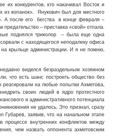
тве их конкурентов, кто накачивал Восток и
х из копанок». Янукович был для местного
. А после его бегства в конце февраля –
к предательство – приставка «свой» отпала.
рвые поднялся триколор – была еще одна
 сорвали с находящегося неподалеку офиса
 на крыльце администрации. И я не помню,
недавно виделся безраздельным хозяином
ли, что есть шанс построить общество без
но реагировали на любые попытки Ахметова,
недрить своих людей в ядро протестного
инансового и административного потенциала
оникновения не удалось. Это признал, сразу
л Губарев, заявив, что на начальном этапе
 в процессе внутренних конфликтов между
ения, чем назвать оппонента ахметовским