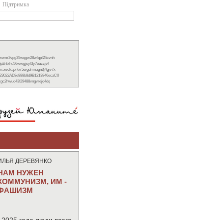
Підтримка
xwwm3vpg35wqgw28wlqpl2ltcvnh
6p2nlxhu56wwgjsyl3y7euzzjvf
nmawckajx7xr5wgdmnagn3j4gjv7x
23022AE8e888b8d9B1213846ecaC0
ckgc2hwuq43f29488vngvrejq4dq
ИЛЬЯ ДЕРЕВЯНКО
НАМ НУЖЕН
КОММУНИЗМ, ИМ -
ФАШИЗМ