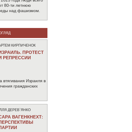
 2025 года люди всего
т 80-ти летнюю
беды над фашизмом.
ОГЛЯД
АРТЕМ КИРПИЧЕНОК
ИЗРАИЛЬ. ПРОТЕСТ
И РЕПРЕССИИ
а втягивания Израиля в
ичения гражданских
IЛЛЯ ДЕРЕВ`ЯНКО
САРА ВАГЕНКНЕХТ:
ПЕРСПЕКТИВЫ
ПАРТИИ