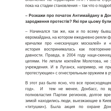
пока на стадии становления – так что о подро
– Розкажи про початок Антимайдану в Дон
зародження протестів? Які при цьому були
– Начинался так же, как и по всему быв
евромайдана, на котором ежедневно реяли ф
кричалки про «нескачущих москалей» и «
история воспринималась как повторени
давности. Правда, в 2004 году наци-скинх
цепями. Не летали коктейли Молотова, не
учреждения. И в Луганск, например, не пр
протестующие» с огнестрельным оружием в р
В этот раз было ясно, что все происходяще
год». И тем не менее, Донбасс, по вр
полновластия Партии регионов, долгое вре
зимой находились люди, выезжающие в Киев
«титушки»). Была акция по охране Дон