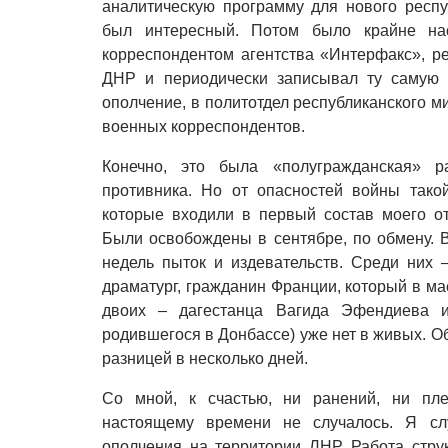
аналитическую программу для нового респу
был интересный. Потом было крайне на
корреспондентом агентства «Интерфакс», р
ДНР и периодически записывал ту самую 
ополчение, в политотдел республиканского м
военных корреспондентов.
Конечно, это была «полугражданская» р
противника. Но от опасностей войны тако
которые входили в первый состав моего от
Были освобождены в сентябре, по обмену. 
недель пыток и издевательств. Среди них
драматург, гражданин Франции, который в м
двоих – дагестанца Вагида Эфендиева 
родившегося в Донбассе) уже нет в живых. Об
разницей в несколько дней.
Со мной, к счастью, ни ранений, ни пле
настоящему времени не случалось. Я сл
ополчения на территории ЛНР. Работа струк