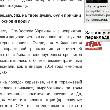
бностях умолчу.
«Культурная т
западных стра
высмеивать ро
ецьку. Які, на твою думку, були причини
консерваторы,
 основні події?
шему Юго-Востоку Украины – с неприятия
лаги националистов и неонацистов, звучали
героев нации». Очередная майдановская
е «оранжевой революции» десятилетней
еды не избивали невооруженных срочников
 захватывались с боями административные
иезжали, как в январе 2014 года «мирные
уках.
е на порядок серьезнее, чем в «оранжевый
едной привычке, выработанной за годы
мя оставался политически пассивным. Да,
 на митинги и силовые акции (пресловутые
ецкого ОГА от потенциального захвата