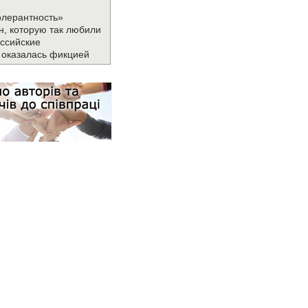
олерантность»
н, которую так любили
ссийские
 оказалась фикцией