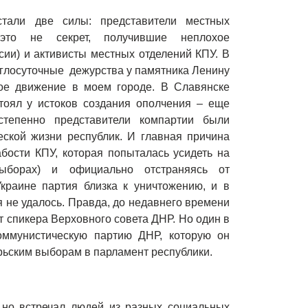
тали две силы: представители местных
 это не секрет, получившие неплохое
ии) и активисты местных отделений КПУ. В
углосуточные дежурства у памятника Ленину
ое движение в моем городе. В Славянске
тоял у истоков создания ополчения – еще
степенно представители компартии были
еской жизни республик. И главная причина
абости КПУ, которая попыталась усидеть на
выборах) и официально отстраняясь от
Украине партия близка к уничтожению, и в
 не удалось. Правда, до недавнего времени
 спикера Верховного совета ДНР. Но один в
оммунистическую партию ДНР, которую он
брьским выборам в парламент республики.
 но встречал людей из разных социальных