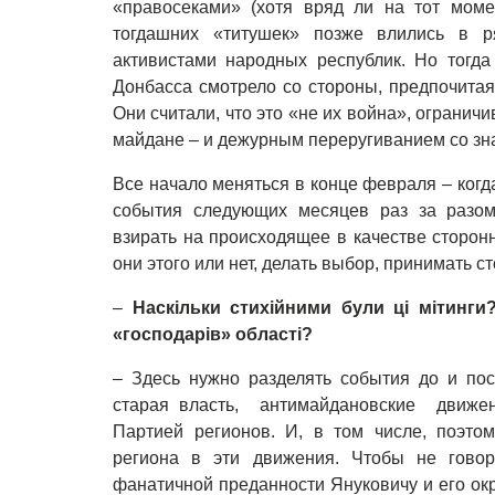
«правосеками» (хотя вряд ли на тот моме
тогдашних «титушек» позже влились в р
активистами народных республик. Но тогда
Донбасса смотрело со стороны, предпочитая
Они считали, что это «не их война», ограни
майдане – и дежурным переругиванием со зн
Все начало меняться в конце февраля – когд
события следующих месяцев раз за разом
взирать на происходящее в качестве сторон
они этого или нет, делать выбор, принимать ст
–
Наскільки стихійними були ці мітинги
«господарів» області?
– Здесь нужно разделять события до и по
старая власть, антимайдановские движен
Партией регионов. И, в том числе, поэто
региона в эти движения. Чтобы не говор
фанатичной преданности Януковичу и его окр