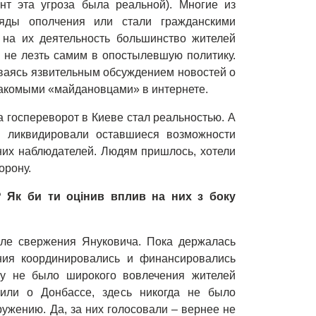
нт эта угроза была реальной). Многие из
яды ополчения или стали гражданскими
 на их деятельность большинство жителей
 не лезть самим в опостылевшую политику.
чиваясь язвительным обсуждением новостей о
акомыми «майдановцами» в интернете.
а госпереворот в Киеве стал реальностью. А
 ликвидировали оставшиеся возможности
них наблюдателей. Людям пришлось, хотели
орону.
? Як би ти оцінив вплив на них з боку
сле свержения Януковича. Пока держалась
ия координировались и финансировались
му не было широкого вовлечения жителей
или о Донбассе, здесь никогда не было
ужению. Да, за них голосовали – вернее не