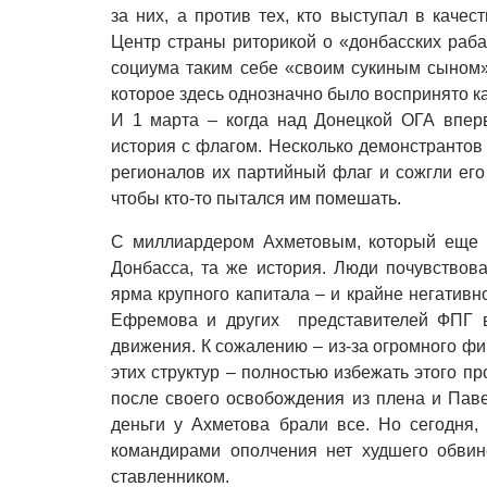
за них, а против тех, кто выступал в качес
Центр страны риторикой о «донбасских раба
социума таким себе «своим сукиным сыном»
которое здесь однозначно было воспринято ка
И 1 марта – когда над Донецкой ОГА впе
история с флагом. Несколько демонстрантов
регионалов их партийный флаг и сожгли его
чтобы кто-то пытался им помешать.
С миллиардером Ахметовым, который еще 
Донбасса, та же история. Люди почувствова
ярма крупного капитала – и крайне негатив
Ефремова и других представителей ФПГ в
движения. К сожалению – из-за огромного ф
этих структур – полностью избежать этого пр
после своего освобождения из плена и Паве
деньги у Ахметова брали все. Но сегодня,
командирами ополчения нет худшего обвин
ставленником.