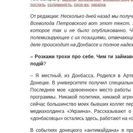
постать
,
солідарність
,
срср-ex
,
україна
От редакции:
Несколько дней назад мы полу
Всеволода Петровского вот этот текст. 
которое так и не было опубликованно. 
полемизирующее с их позициями, отвечающе
деле происходит на Донбассе и полное наде
– Розкажи трохи про себе. Чим ти займавс
подій
?
– Я местный, из Донбасса. Родился в Арт
Донецке. В университете получил специальн
Последнее мое «довоенное» место работы –
программы. Никакой политики, никакой агре
сейчас большинство моих бывших коллег пер
медиахолдинга «Украина». Рассказывают о
«донбасовцы» остались здесь, работают на «
В событиях донецкого «антимайдана» я пр