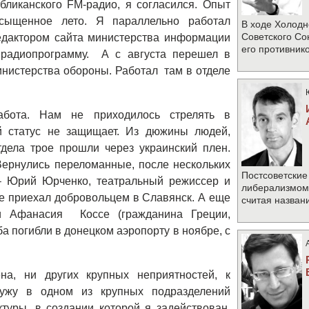
бликанского FM-радио, я согласился. Опыт
сыщенное лето. Я параллельно работал
В ходе Холодн
Советского Со
едактором сайта министерства информации
его противник
радиопрограмму. А с августа перешел в
инистерства обороны. Работал там в отделе
абота. Нам не приходилось стрелять в
й статус не защищает. Из дюжины людей,
дела трое прошли через украинский плен.
Вернулись переломанные, после нескольких
Постсоветские
 – Юрий Юрченко, театральный режиссер и
либерализмом 
ае приехал добровольцем в Славянск. А еще
считая назван
и Афанасия Коссе (гражданина Греции,
а погибли в донецком аэропорту в ноябре, с
на, ни других крупных неприятностей, к
ужу в одном из крупных подразделений
туры, в создании которой я задействован,