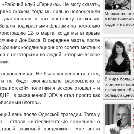
«Рабочий клуб «Герника». Не могу сказать,
Прямо скажем, тогда мы сильно недооценили
Множество не
участвовали в них постольку поскольку.
в политическо
ходили на по
 Вышли под красными флагами на несколько
монстрацию 12-го марта, когда мы впервые
лчении Донбасса. В середине марта, после
собраниях координационного совета местных
ся с некоторыми из людей, которые вскоре
лики.
а недооценивал. Не было уверенности в том,
В мире больши
и не будет окончательно разгромлено в
геополитическ
аратистской» политики я вскоре отошел – и
тысяч жизней 
ДНР в захваченной ОГА я стал просто как
большой цено
зависимый блогер».
щий день после Одесской трагедии. Тогда у
а – отпали «интеллигентские сомнения» о
 старый знакомый предложил мне вести