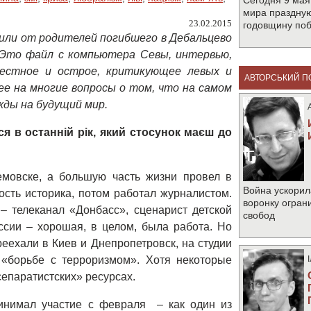
Сегодня 9 мая
мира праздную
23.02.2015
годовщину по
чили от родителей погибшего в Дебальцево
Это файл с компьютера Севы, интервью,
Честное и острое, критикующее левых и
АВТОРСЬКИЙ П
е на многие вопросы о том, что на самом
жды на будущий мир.
я в останній рік, який стосунок маєш до
емовске, а большую часть жизни провел в
Война ускорил
ость историка, потом работал журналистом.
воронку огран
 телеканал «Донбасс», сценарист детской
свобод
ссии – хорошая, в целом, была работа. Но
еехали в Киев и Днепропетровск, на студии
 «борьбе с терроризмом». Хотя некоторые
сепаратистских» ресурсах.
инимал участие с февраля – как один из