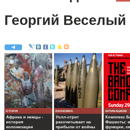
Георгий Веселый
ІСТОРІЯ
ЕКОНОМІКА
АНТИФАШИЗМ
Африка и немцы -
Уолл-стрит
Комплекс Б
история
рассчитывает на
Фашисты: и
колонизации
прибыли от войны
функции, с