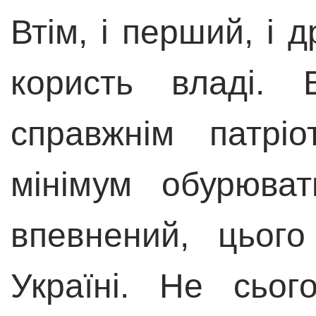
Втім, і перший, і 
користь владі. 
справжнім патрі
мінімум обурюва
впевнений, цьог
Україні. Не сьо