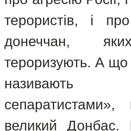
терористів, і пр
донеччан, 
тероризують. А що
назива
сепаратистами
»
, 
великий Донбас. 