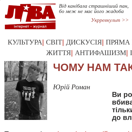
Від канібала страшніший пан,
бо меж не має його жадоба
Укрревкульт >>
|
|
|
КУЛЬТУРА
СВІТ
ДИСКУСІЯ
ПРЯМА
|
|
ЖИТТЯ
АНТИФАШИЗМ
ЧОМУ НАМ ТА
Юрій Роман
Ви ро
вбив
тільк
до вл