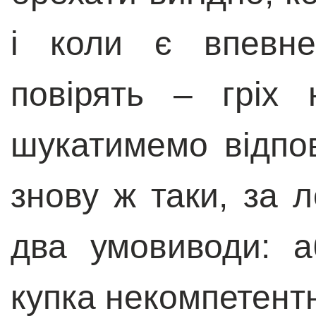
і коли є впевне
повірять
–
гріх н
шукатимемо відпов
знову ж таки, за 
два умовиводи: 
купка некомпетентн