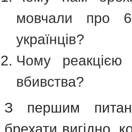
мовчали про 6 
українців?
Чому реакцією 
вбивства?
З першим питанн
брехати вигідно, к