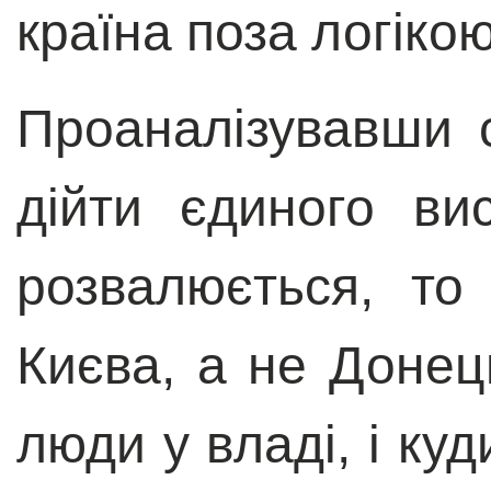
країна
поза логікою
Проаналізувавши 
дійти єдиного в
розвалюється, то
Києва, а не Донець
люди у владі, і ку