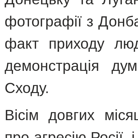
фотографії з Донб
факт приходу лю
демонстрація дум
Сходу.
Вісім довгих міся
про агресію Росії, і