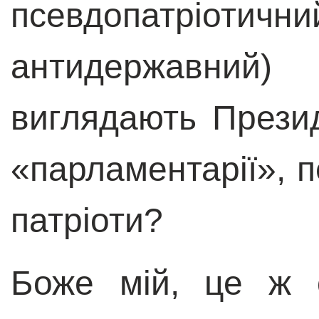
псевдопатріот
антидержа
виглядають Президе
«
парламентарії
»
, 
патріоти?
Боже мій, це ж о