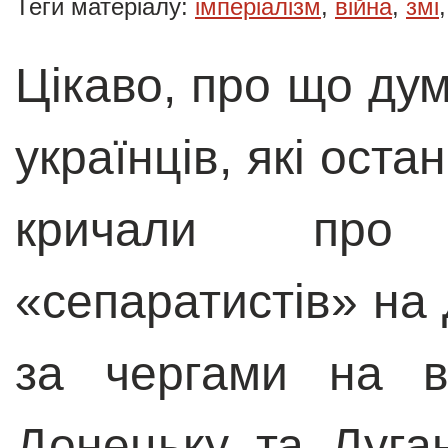
Теги матеріалу:
імперіалізм
,
війна
,
змі
Цікаво, про що ду
українців, які оста
кричали про 
«сепаратистів» на 
за чергами на в
Донецьку та Луга