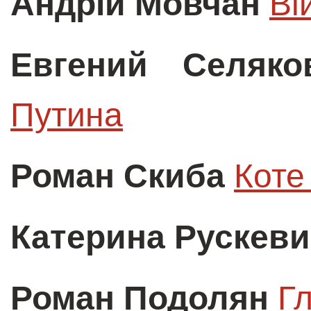
Андрій Мовчан
Ві
Евгений Селяко
Путина
Роман Скиба
Коте
Катерина Рускеви
Роман Подолян
Г