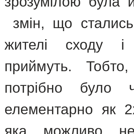
зрозумілою була 
змін, що стались
жителі сходу і
приймуть. Тобто
потрібно було ч
елементарно як 2
яка, можливо, н