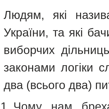
Людям, які назив
України, та які ба
виборчих дільниць
законами логіки с
два (всього два) п
Чому нам бреха