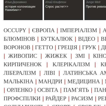
Намибии
Илья Деревянко
Илай Клифтон
Junge Welt
история колонизации
Спрос растет>>
Против ревиз
Намибии>>
|
|
|
OCCUPY
ЄВРОПА
ІМПЕРІАЛІЗМ
А
|
|
|
БЛЮМІНОВ
БУТКАЛЮК
ВІДЕО
В
|
|
|
|
ВОРОНОВ
ГЕТТО
ГРЕЦІЯ
ГРУК
Д
|
|
|
|
ЖИВОПИС
ЖИЖЕК
ЗМІ
КІН
|
|
КИРПИЧЕНОК
КЛЕРІКАЛІЗМ
К
|
|
ЛІБЕРАЛІЗМ
ЛІВІ
ЛАТИНСЬКА А
|
|
|
МАЛЬКІНА
МАНДРИ
МЕДИЦИНА
|
|
|
|
ОРЛЕНКО
ОСВІТА
ПАМ`ЯТЬ
ПА
|
|
|
ПРОФСПІЛКИ
РАЙДЕР
РАСИЗМ
РЕ