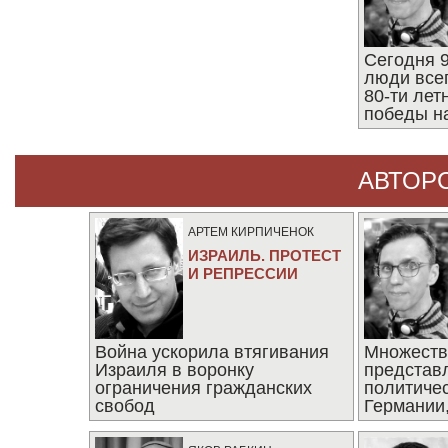
Сегодня 9
люди все
80-ти ле
победы н
АВТОР
АРТЕМ КИРПИЧЕНОК
ИЗРАИЛЬ. ПРОТЕСТ
И РЕПРЕССИИ
Война ускорила втягивания
Множеств
Израиля в воронку
представ
ограничения гражданских
политиче
свобод
Германии,
последни