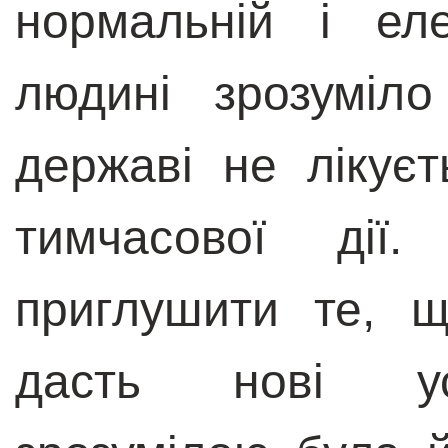
нормальній і ел
людині зрозуміл
державі не лікує
тимчасової ді
приглушити те, щ
дасть нові ус