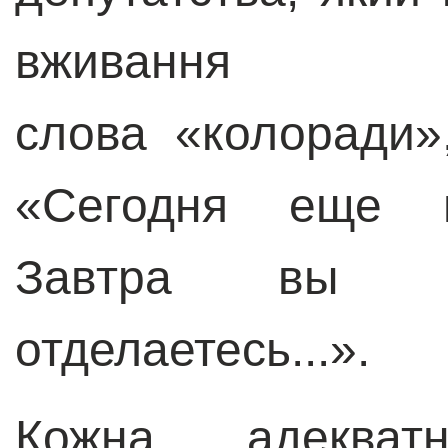
вживання 
слова
«
колоради
»
«
Сегодня еще м
Завтра вы к
отделаетесь...
».
Кожна адеква