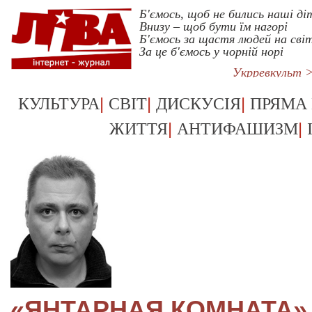
Б'ємось, щоб не бились наші ді
Внизу – щоб бути їм нагорі
Б'ємось за щастя людей на світ
За це б'ємось у чорній норі
Укрревкульт 
|
|
|
КУЛЬТУРА
СВІТ
ДИСКУСІЯ
ПРЯМА
|
|
ЖИТТЯ
АНТИФАШИЗМ
«ЯНТАРНАЯ КОМНАТА»