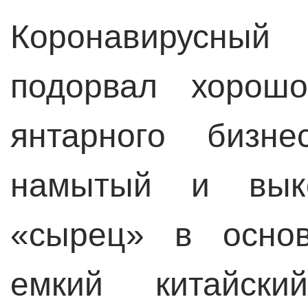
Коронавирусны
подорвал хорош
янтарного бизне
намытый и вык
«сырец» в основ
емкий китайск