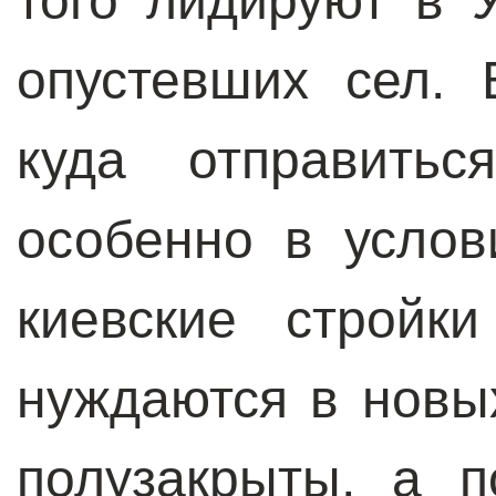
того лидируют в 
опустевших сел. 
куда отправитьс
особенно в услов
киевские стройк
нуждаются в новы
полузакрыты, а п