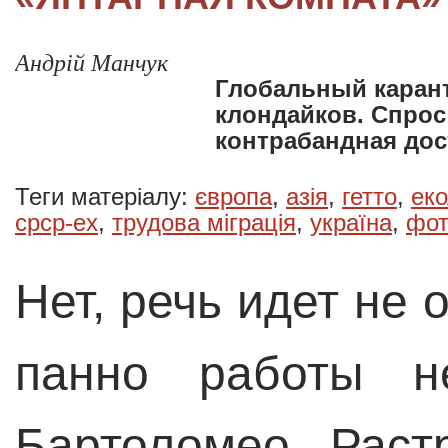
Андрій Манчук
Глобальный карант
клондайков. Спрос 
контрабандная дос
Теги матеріалу:
європа
,
азія
,
гетто
,
еко
срср-ex
,
трудова міграція
,
україна
,
фот
Нет, речь идет не
панно работы н
Бартоломео Раст