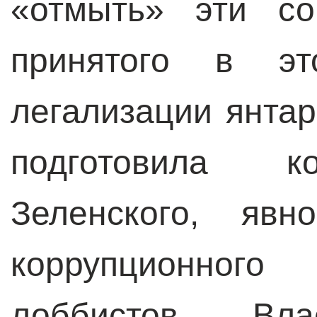
«отмыть» эти с
принятого в э
легализации янта
подготовила к
Зеленского, яв
коррупционного
лоббистов. Вл