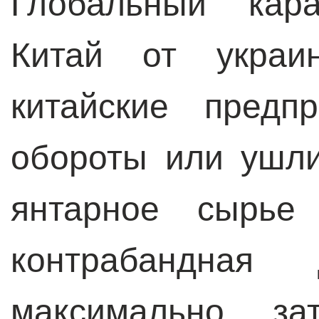
Глобальный кара
Китай от украин
китайские предп
обороты или ушли
янтарное сырье
контрабандная 
максимально за