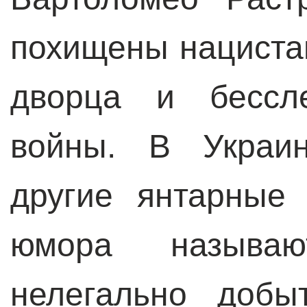
похищены нациста
дворца и бессл
войны. В Украин
другие янтарные
юмора называ
нелегально добы