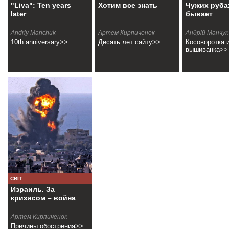
"Liva": Ten years
Хотим все знать
Чужих руба
later
бывает
Andriy Manchuk
Артем Кирпиченок
Андрiй Манчук
10th anniversary>>
Десять лет сайту>>
Косоворотка 
вышиванка>>
СВІТ
Израиль. За
кризисом – война
Артем Кирпиченок
Причины обострения>>