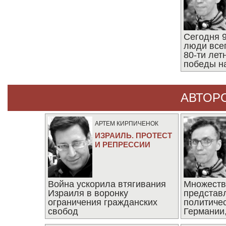
Сегодня 9
люди все
80-ти ле
победы н
АВТОР
АРТЕМ КИРПИЧЕНОК
ИЗРАИЛЬ. ПРОТЕСТ
И РЕПРЕССИИ
Война ускорила втягивания
Множеств
Израиля в воронку
представ
ограничения гражданских
политиче
свобод
Германии,
последни