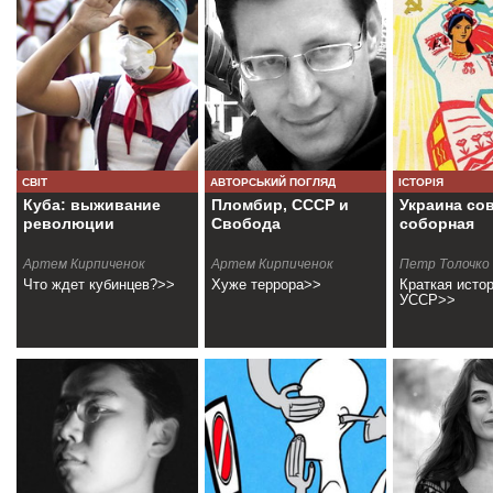
СВІТ
АВТОРСЬКИЙ ПОГЛЯД
ІСТОРІЯ
Куба: выживание
Пломбир, СССР и
Украина со
революции
Свобода
соборная
Артем Кирпиченок
Артем Кирпиченок
Петр Толочко
Что ждет кубинцев?>>
Хуже террора>>
Краткая исто
УССР>>