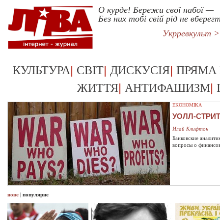
О курде! Бережи свої набої —
Без них тобі свій рід не вберег
Укрревкульт 
|
|
|
КУЛЬТУРА
СВІТ
ДИСКУСІЯ
ПРЯМА
|
|
ЖИТТЯ
АНТИФАШИЗМ
ЕКОНОМІКА
УОЛЛ-СТРИ
Илай Клифтон
Банковские аналити
вопросы о финансо
нове
|
популярне