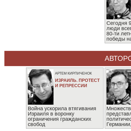
Сегодня 9
люди все
80-ти ле
победы н
АВТОР
АРТЕМ КИРПИЧЕНОК
ИЗРАИЛЬ. ПРОТЕСТ
И РЕПРЕССИИ
Война ускорила втягивания
Множеств
Израиля в воронку
представ
ограничения гражданских
политиче
свобод
Германии,
последни