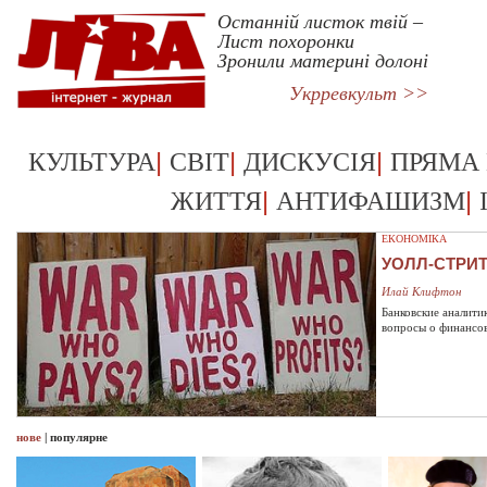
Останній листок твій –
Лист похоронки
Зронили материні долоні
Укрревкульт >>
|
|
|
КУЛЬТУРА
СВІТ
ДИСКУСІЯ
ПРЯМА
|
|
ЖИТТЯ
АНТИФАШИЗМ
ЕКОНОМІКА
УОЛЛ-СТРИ
Илай Клифтон
Банковские аналити
вопросы о финансо
нове
|
популярне