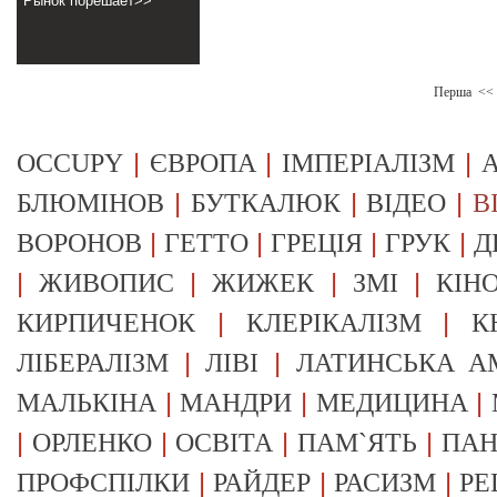
Рынок порешает>>
Перша
<<
|
|
|
OCCUPY
ЄВРОПА
ІМПЕРІАЛІЗМ
А
|
|
|
БЛЮМІНОВ
БУТКАЛЮК
ВІДЕО
В
|
|
|
|
ВОРОНОВ
ГЕТТО
ГРЕЦІЯ
ГРУК
Д
|
|
|
|
ЖИВОПИС
ЖИЖЕК
ЗМІ
КІН
|
|
КИРПИЧЕНОК
КЛЕРІКАЛІЗМ
К
|
|
ЛІБЕРАЛІЗМ
ЛІВІ
ЛАТИНСЬКА А
|
|
|
МАЛЬКІНА
МАНДРИ
МЕДИЦИНА
|
|
|
|
ОРЛЕНКО
ОСВІТА
ПАМ`ЯТЬ
ПА
|
|
|
ПРОФСПІЛКИ
РАЙДЕР
РАСИЗМ
РЕ