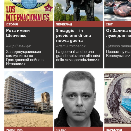
ІСТОРІЯ
ПЕРЕКЛАД
СВІТ
Рота имени
9 maggio – in
От Залива 
Шевченко
previsione di una
луже для п
nuova guerra
Андрій Манчук
Artem Kirpichenok
Дмитро Штра
Западноукраинские
La guerra è anche una
Провал путча
коммунисты на
grande soluzione alla crisi
Венесуэле>>
Гражданской войне в
della sovrapproduzione>>
Испании>>
РЕПОРТАЖ
ФЕТВА
ПЕРЕКЛАД