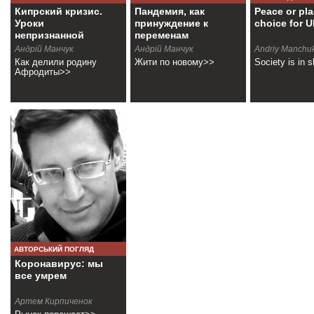
Кипрский кризис.
Пандемия, как
Peace or pla
Уроки
принуждение к
choice for U
непризнанной
переменам
республики
Андрій Манчук
Андрій Манчук
Andriy Manchu
Как делили родину
Жити по новому>>
Society is in 
Афродиты>>
АВТОРСЬКИЙ ПОГЛЯД
Коронавирус: мы
все умрем
Артем Кирпиченок