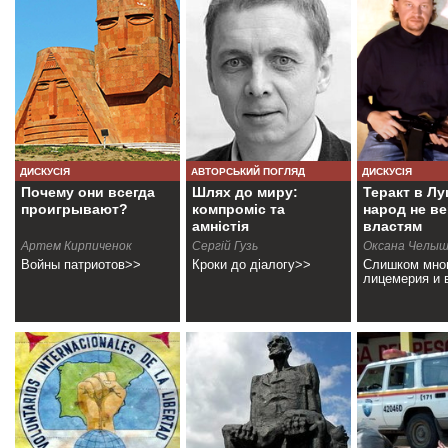
ДИСКУСІЯ
АВТОРСЬКИЙ ПОГЛЯД
ДИСКУСІЯ
Почему они всегда
Шлях до миру:
Теракт в Лу
проигрывают?
компроміс та
народ не в
амністія
властям
Артем Кирпиченок
Сергій Гузь
Оксана Челыш
Войны патриотов>>
Кроки до діалогу>>
Слишком мно
лицемерия и 