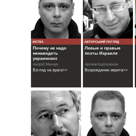
ФЕТВА
АВТОРСЬКИЙ ПОГЛЯД
Почему не надо
Левые и правые
ненавидеть
поэты Израиля
украинских
националистов
Андрій Манчук
Артем Кирпиченок
Взгляд на врага>>
Возрождение иврита>>