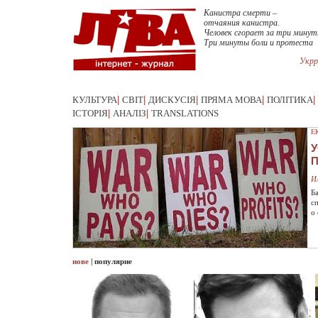
Канистра смерти –
отчаяния канистра.
Человек сгорает за три минут
Три минуты боли и протеста
Укрр
КУЛЬТУРА
|
СВІТ
|
ДИСКУСІЯ
|
ПРЯМА МОВА
|
ПОЛІТИКА
|
ІСТОРІЯ
|
АНАЛІЗ
|
TRANSLATIONS
Е
У
И
Б
с
о
нове
|
популярне