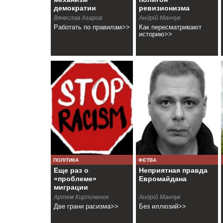
демократии
ревизионизма
Вячеслав Азаров
Андрій Манчук
Работать по правилам>>
Как пересматривают
историю>>
ПОЛІТИКА
ФЕТВА
Еще раз о
Неприятная правда
«проблеме»
Евромайдана
миграции
Артем Кирпиченок
Андрiй Манчук
Две грани расизма>>
Без иллюзий>>