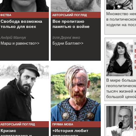
Множество не
ФЕТВА
АВТОРСЬКИЙ ПОГЛЯД
в политическо
Свобода возможна
Все пропитано
ходили на по
только для всех
памятью о войне
Андрій Манчук
Ілля Дерев`янко
Марш и равенство>>
Будни Балтии>>
В мире больши
геополитическ
тысяч жизней 
большой цено
АВТОРСЬКИЙ ПОГЛЯД
ПРЯМА МОВА
Кризис
«История любит
капитализма и
мерзавцев»