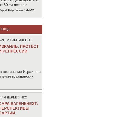
 2025 года люди всего
т 80-ти летнюю
беды над фашизмом.
ОГЛЯД
АРТЕМ КИРПИЧЕНОК
ИЗРАИЛЬ. ПРОТЕСТ
И РЕПРЕССИИ
а втягивания Израиля в
ичения гражданских
IЛЛЯ ДЕРЕВ`ЯНКО
САРА ВАГЕНКНЕХТ:
ПЕРСПЕКТИВЫ
ПАРТИИ