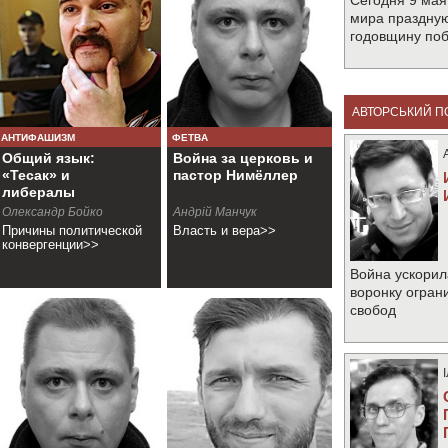
Сегодня 9 мая
мира праздную
годовщину по
АВТОРСЬКИЙ П
АНТИФАШИЗМ
ФЕТВА
Общий язык:
Война за церковь и
«Тесак» и
пастор Нимёллер
либералы
Олександр Бойко
Андрій Манчук
Причины политической
Власть и вера>>
конвергенции>>
Война ускорил
воронку огран
свобод