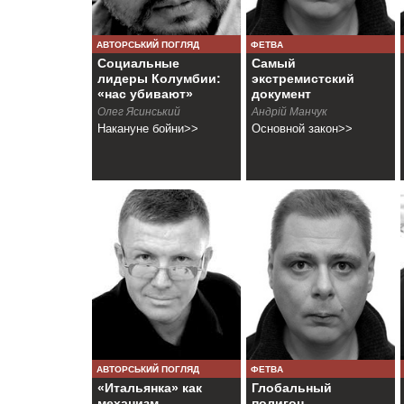
АВТОРСЬКИЙ ПОГЛЯД
ФЕТВА
Социальные
Самый
лидеры Колумбии:
экстремистский
«нас убивают»
документ
Олег Ясинський
Андрiй Манчук
Накануне бойни>>
Основной закон>>
АВТОРСЬКИЙ ПОГЛЯД
ФЕТВА
«Итальянка» как
Глобальный
механизм
полигон