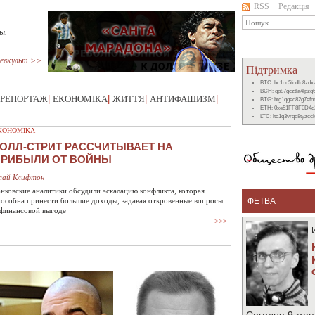
RSS
Редакція
ы.
евкульт >>
Підтримка
BTC: bc1qu5fqdlu8zd
BCH: qp87gcztla4lpzq
РЕПОРТАЖ
|
ЕКОНОМІКА
|
ЖИТТЯ
|
АНТИФАШИЗМ
|
BTG: btg1qgeq82g7ef
ETH: 0xe51FF8F0D4d
LTC: ltc1q3vrqe8tyzc
КОНОМІКА
ОЛЛ-СТРИТ РАССЧИТЫВАЕТ НА
ПРИБЫЛИ ОТ ВОЙНЫ
лай Клифтон
анковские аналитики обсудили эскалацию конфликта, которая
пособна принести большие доходы, задавая откровенные вопросы
ФЕТВА
 финансовой выгоде
>>>