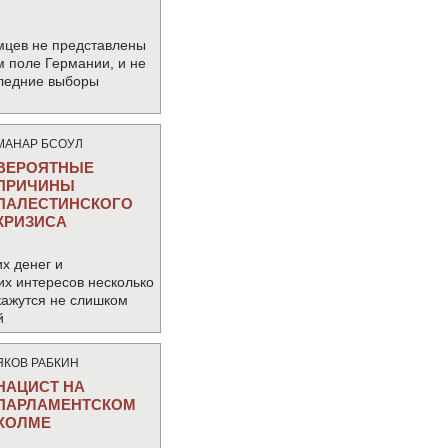
мцев не представлены
м поле Германии, и не
следние выборы
МАНАР БСОУЛ
ВЕРОЯТНЫЕ
ПРИЧИНЫ
ПАЛЕСТИНСКОГО
КРИЗИСА
х денег и
их интересов несколько
кажутся не слишком
й
ЯКОВ РАБКИН
НАЦИСТ НА
ПАРЛАМЕНТСКОМ
ХОЛМЕ