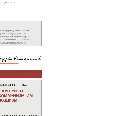
Підтримка
xwwm3vpg35wqgw28wlqpl2ltcvnh
6p2nlxhu56wwgjsyl3y7euzzjvf
nmawckajx7xr5wgdmnagn3j4gjv7x
23022AE8e888b8d9B1213846ecaC0
ckgc2hwuq43f29488vngvrejq4dq
ИЛЬЯ ДЕРЕВЯНКО
НАМ НУЖЕН
КОММУНИЗМ, ИМ -
ФАШИЗМ