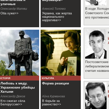
уличные
столкновения
В ходе Холодн
Олександр Матяш
Алексей Толочко
Советского Со
Оба хуже>>
Украина, как жертва
национального
его противник
нарратива>>
Постсоветские
либерализмом 
считая назван
ІСТОРІЯ
КУЛЬТУРА
Любовь к меду.
Форма реакции
Украинские убийцы
Хатыни
Александр Дюков
Айна Курманова
Кто сжигал сёла
В борьбе за
Белоруссии>>
равенство>>